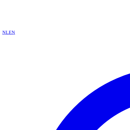
NL
EN