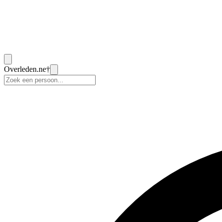
Overleden
.ne
†