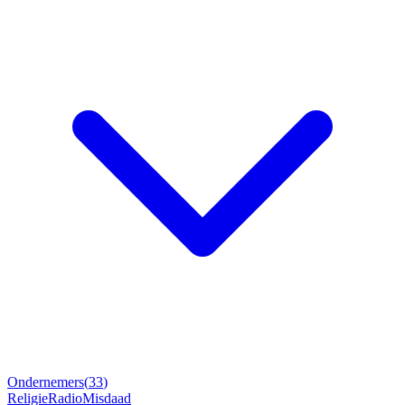
Ondernemers
(
33
)
Religie
Radio
Misdaad