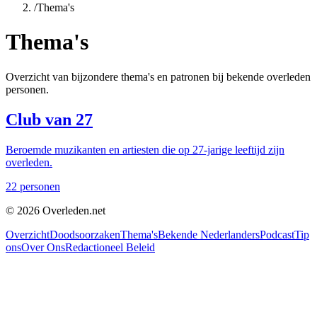
/
Thema's
Thema's
Overzicht van bijzondere thema's en patronen bij bekende overleden
personen.
Club van 27
Beroemde muzikanten en artiesten die op 27-jarige leeftijd zijn
overleden.
22
personen
©
2026
Overleden.net
Overzicht
Doodsoorzaken
Thema's
Bekende Nederlanders
Podcast
Tip
ons
Over Ons
Redactioneel Beleid