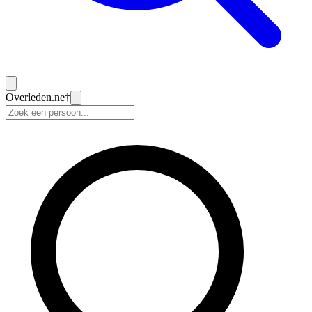
Overleden
.ne
†