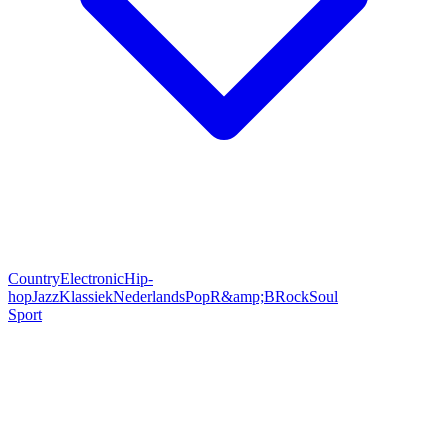
Country
Electronic
Hip-
hop
Jazz
Klassiek
Nederlands
Pop
R&amp;B
Rock
Soul
Sport