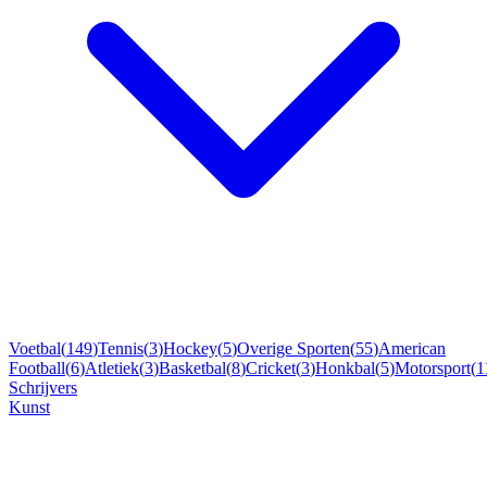
Voetbal
(
149
)
Tennis
(
3
)
Hockey
(
5
)
Overige Sporten
(
55
)
American
Football
(
6
)
Atletiek
(
3
)
Basketbal
(
8
)
Cricket
(
3
)
Honkbal
(
5
)
Motorsport
(
1
Schrijvers
Kunst