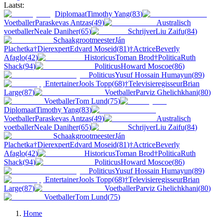
Laatst:
Diplomaat
Timothy Yang
(
83
)
Voetballer
Paraskevas Antzas
(
49
)
Australisch
voetballer
Neale Daniher
(
65
)
Schrijver
Liu Zaifu
(
84
)
Schaakgrootmeester
Ján
Plachetka
†
Dierexpert
Edvard Moseid
(
81
)
†
Actrice
Beverly
Afaglo
(
42
)
Historicus
Toman Brod
†
Politica
Ruth
Shack
(
94
)
Politicus
Howard Moscoe
(
86
)
Politicus
Yusuf Hossain Humayun
(
89
)
Entertainer
Jools Topp
(
68
)
†
Televisieregisseur
Brian
Large
(
87
)
Voetballer
Parviz Ghelichkhani
(
80
)
Voetballer
Tom Lund
(
75
)
Diplomaat
Timothy Yang
(
83
)
Voetballer
Paraskevas Antzas
(
49
)
Australisch
voetballer
Neale Daniher
(
65
)
Schrijver
Liu Zaifu
(
84
)
Schaakgrootmeester
Ján
Plachetka
†
Dierexpert
Edvard Moseid
(
81
)
†
Actrice
Beverly
Afaglo
(
42
)
Historicus
Toman Brod
†
Politica
Ruth
Shack
(
94
)
Politicus
Howard Moscoe
(
86
)
Politicus
Yusuf Hossain Humayun
(
89
)
Entertainer
Jools Topp
(
68
)
†
Televisieregisseur
Brian
Large
(
87
)
Voetballer
Parviz Ghelichkhani
(
80
)
Voetballer
Tom Lund
(
75
)
Home