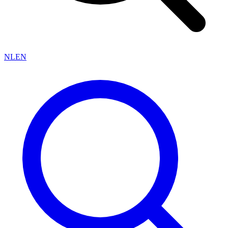
NL
EN