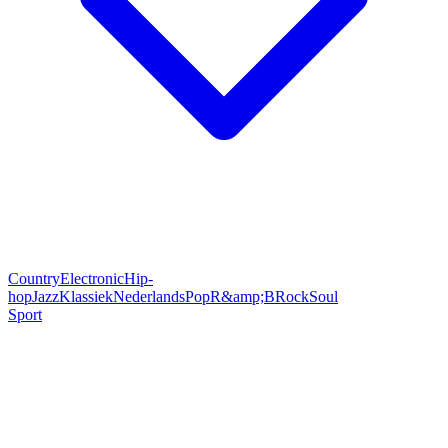
Country
Electronic
Hip-
hop
Jazz
Klassiek
Nederlands
Pop
R&amp;B
Rock
Soul
Sport