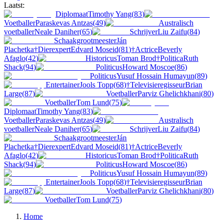
Laatst:
Diplomaat
Timothy Yang
(
83
)
Voetballer
Paraskevas Antzas
(
49
)
Australisch
voetballer
Neale Daniher
(
65
)
Schrijver
Liu Zaifu
(
84
)
Schaakgrootmeester
Ján
Plachetka
†
Dierexpert
Edvard Moseid
(
81
)
†
Actrice
Beverly
Afaglo
(
42
)
Historicus
Toman Brod
†
Politica
Ruth
Shack
(
94
)
Politicus
Howard Moscoe
(
86
)
Politicus
Yusuf Hossain Humayun
(
89
)
Entertainer
Jools Topp
(
68
)
†
Televisieregisseur
Brian
Large
(
87
)
Voetballer
Parviz Ghelichkhani
(
80
)
Voetballer
Tom Lund
(
75
)
Diplomaat
Timothy Yang
(
83
)
Voetballer
Paraskevas Antzas
(
49
)
Australisch
voetballer
Neale Daniher
(
65
)
Schrijver
Liu Zaifu
(
84
)
Schaakgrootmeester
Ján
Plachetka
†
Dierexpert
Edvard Moseid
(
81
)
†
Actrice
Beverly
Afaglo
(
42
)
Historicus
Toman Brod
†
Politica
Ruth
Shack
(
94
)
Politicus
Howard Moscoe
(
86
)
Politicus
Yusuf Hossain Humayun
(
89
)
Entertainer
Jools Topp
(
68
)
†
Televisieregisseur
Brian
Large
(
87
)
Voetballer
Parviz Ghelichkhani
(
80
)
Voetballer
Tom Lund
(
75
)
Home