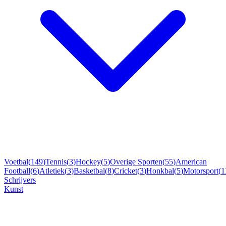
Voetbal
(
149
)
Tennis
(
3
)
Hockey
(
5
)
Overige Sporten
(
55
)
American
Football
(
6
)
Atletiek
(
3
)
Basketbal
(
8
)
Cricket
(
3
)
Honkbal
(
5
)
Motorsport
(
1
Schrijvers
Kunst