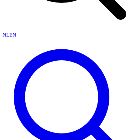
NL
EN