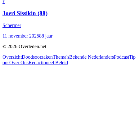
†
Joeri Sissikin
(88)
Schermer
11 november 2025
88
jaar
©
2026
Overleden.net
Overzicht
Doodsoorzaken
Thema's
Bekende Nederlanders
Podcast
Tip
ons
Over Ons
Redactioneel Beleid