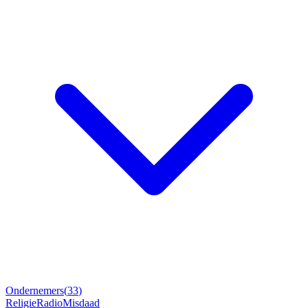
Ondernemers
(
33
)
Religie
Radio
Misdaad