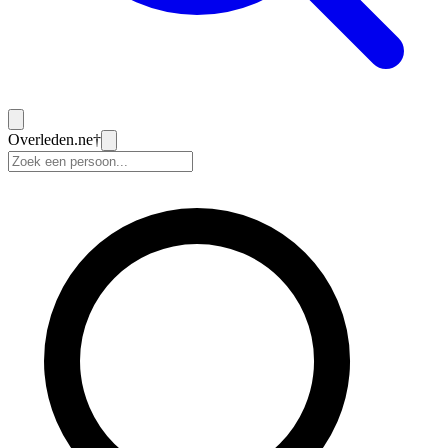
Overleden
.ne
†