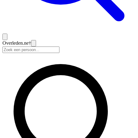
Overleden
.ne
†