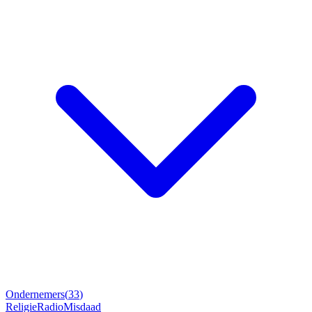
Ondernemers
(
33
)
Religie
Radio
Misdaad