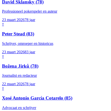
David Sklansky
(78)
Professioneel pokerspeler en auteur
23 maart 2026
78
jaar
†
Peter Stead
(83)
Schrijver, omroeper en historicus
23 maart 2026
83
jaar
†
Božena Jirků
(78)
Journalist en redacteur
22 maart 2026
78
jaar
†
Xosé Antonio García Cotarelo
(85)
Advocaat en schrijver