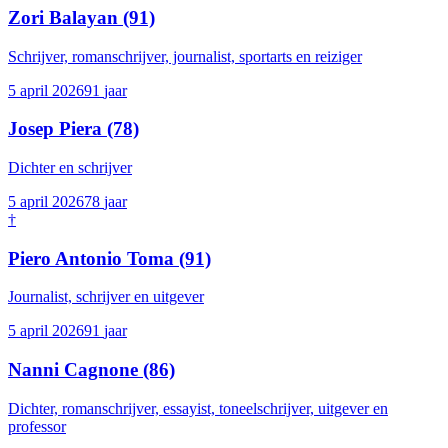
Zori Balayan
(91)
Schrijver, romanschrijver, journalist, sportarts en reiziger
5 april 2026
91
jaar
Josep Piera
(78)
Dichter en schrijver
5 april 2026
78
jaar
†
Piero Antonio Toma
(91)
Journalist, schrijver en uitgever
5 april 2026
91
jaar
Nanni Cagnone
(86)
Dichter, romanschrijver, essayist, toneelschrijver, uitgever en
professor