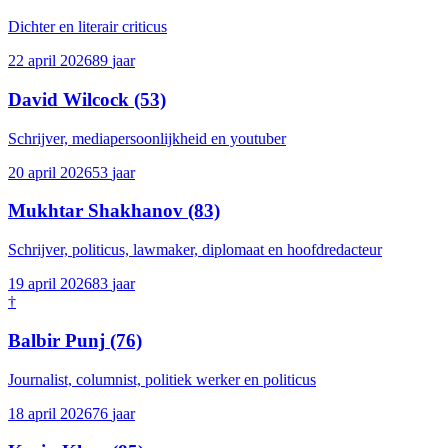
Dichter en literair criticus
22 april 2026
89
jaar
David Wilcock
(53)
Schrijver, mediapersoonlijkheid en youtuber
20 april 2026
53
jaar
Mukhtar Shakhanov
(83)
Schrijver, politicus, lawmaker, diplomaat en hoofdredacteur
19 april 2026
83
jaar
†
Balbir Punj
(76)
Journalist, columnist, politiek werker en politicus
18 april 2026
76
jaar