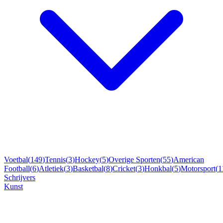
Voetbal
(
149
)
Tennis
(
3
)
Hockey
(
5
)
Overige Sporten
(
55
)
American
Football
(
6
)
Atletiek
(
3
)
Basketbal
(
8
)
Cricket
(
3
)
Honkbal
(
5
)
Motorsport
(
1
Schrijvers
Kunst