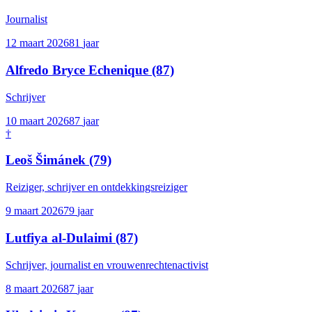
Journalist
12 maart 2026
81
jaar
Alfredo Bryce Echenique
(87)
Schrijver
10 maart 2026
87
jaar
†
Leoš Šimánek
(79)
Reiziger, schrijver en ontdekkingsreiziger
9 maart 2026
79
jaar
Lutfiya al-Dulaimi
(87)
Schrijver, journalist en vrouwenrechtenactivist
8 maart 2026
87
jaar