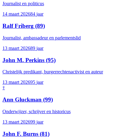
Journalist en politicus
14 maart 2026
84
jaar
Ralf Friberg
(89)
Journalist, ambassadeur en parlementslid
13 maart 2026
89
jaar
John M. Perkins
(95)
Christelijk predikant, burgerrechtenactivist en auteur
13 maart 2026
95
jaar
†
Ann Gluckman
(99)
Onderwijzer, schrijver en historicus
13 maart 2026
99
jaar
John F. Burns
(81)