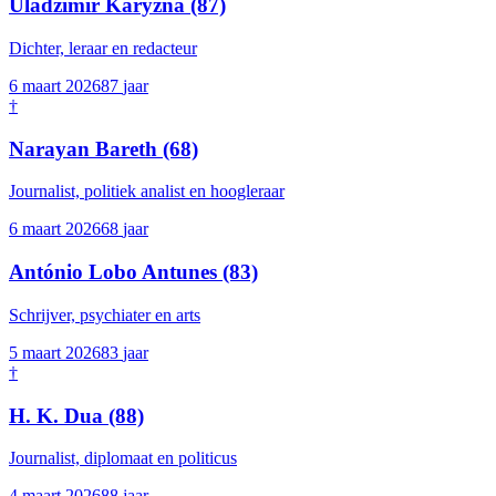
Uladzimir Karyzna
(87)
Dichter, leraar en redacteur
6 maart 2026
87
jaar
†
Narayan Bareth
(68)
Journalist, politiek analist en hoogleraar
6 maart 2026
68
jaar
António Lobo Antunes
(83)
Schrijver, psychiater en arts
5 maart 2026
83
jaar
†
H. K. Dua
(88)
Journalist, diplomaat en politicus
4 maart 2026
88
jaar