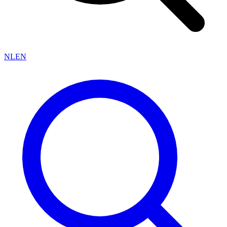
NL
EN