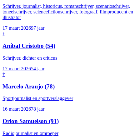
Schrijver, journalist, historicus, romanschrijver, scenarioschrijver,
toneelschrijver, sciencefictionschrijver, fotograaf, filmproducent en
illustrator
17 maart 2026
97
jaar
†
Aníbal Cristobo
(54)
Schrijver, dichter en criticus
17 maart 2026
54
jaar
†
Marcelo Araujo
(78)
Sportjournalist en sportverslaggever
16 maart 2026
78
jaar
Orion Samuelson
(91)
Radiojournalist en omroeper