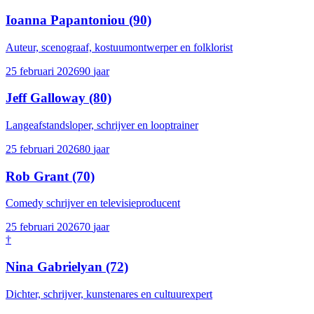
Ioanna Papantoniou
(90)
Auteur, scenograaf, kostuumontwerper en folklorist
25 februari 2026
90
jaar
Jeff Galloway
(80)
Langeafstandsloper, schrijver en looptrainer
25 februari 2026
80
jaar
Rob Grant
(70)
Comedy schrijver en televisieproducent
25 februari 2026
70
jaar
†
Nina Gabrielyan
(72)
Dichter, schrijver, kunstenares en cultuurexpert