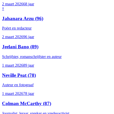
2 maart 2026
68
jaar
†
Jahanara Arzu
(96)
Poëet en redacteur
2 maart 2026
96
jaar
Jeelani Bano
(89)
Schrijfster, romanschrijfster en auteur
1 maart 2026
89
jaar
Neville Peat
(78)
Auteur en fotograaf
1 maart 2026
78
jaar
Colman McCarthy
(87)
Journalist, leraar, spreker en vredesactivist