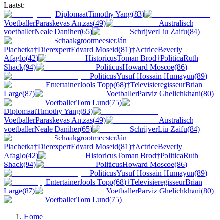
Laatst:
Diplomaat
Timothy Yang
(
83
)
Voetballer
Paraskevas Antzas
(
49
)
Australisch
voetballer
Neale Daniher
(
65
)
Schrijver
Liu Zaifu
(
84
)
Schaakgrootmeester
Ján
Plachetka
†
Dierexpert
Edvard Moseid
(
81
)
†
Actrice
Beverly
Afaglo
(
42
)
Historicus
Toman Brod
†
Politica
Ruth
Shack
(
94
)
Politicus
Howard Moscoe
(
86
)
Politicus
Yusuf Hossain Humayun
(
89
)
Entertainer
Jools Topp
(
68
)
†
Televisieregisseur
Brian
Large
(
87
)
Voetballer
Parviz Ghelichkhani
(
80
)
Voetballer
Tom Lund
(
75
)
Diplomaat
Timothy Yang
(
83
)
Voetballer
Paraskevas Antzas
(
49
)
Australisch
voetballer
Neale Daniher
(
65
)
Schrijver
Liu Zaifu
(
84
)
Schaakgrootmeester
Ján
Plachetka
†
Dierexpert
Edvard Moseid
(
81
)
†
Actrice
Beverly
Afaglo
(
42
)
Historicus
Toman Brod
†
Politica
Ruth
Shack
(
94
)
Politicus
Howard Moscoe
(
86
)
Politicus
Yusuf Hossain Humayun
(
89
)
Entertainer
Jools Topp
(
68
)
†
Televisieregisseur
Brian
Large
(
87
)
Voetballer
Parviz Ghelichkhani
(
80
)
Voetballer
Tom Lund
(
75
)
Home