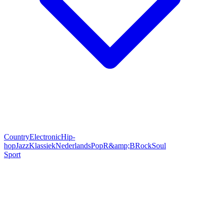
Country
Electronic
Hip-
hop
Jazz
Klassiek
Nederlands
Pop
R&amp;B
Rock
Soul
Sport