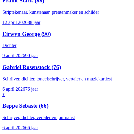
Frank Stack
(88)
Striptekenaar, kunstenaar, prentenmaker en schilder
12 april 2026
88
jaar
Eirwyn George
(90)
Dichter
9 april 2026
90
jaar
Gabriel Rosenstock
(76)
Schrijver, dichter, toneelschrijver, vertaler en muziekartiest
6 april 2026
76
jaar
†
Beppe Sebaste
(66)
Schrijver, dichter, vertaler en journalist
6 april 2026
66
jaar