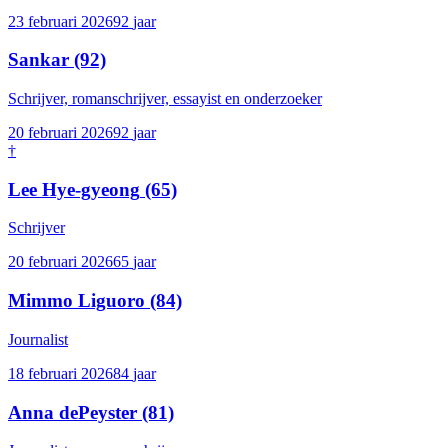
23 februari 2026
92
jaar
Sankar
(92)
Schrijver, romanschrijver, essayist en onderzoeker
20 februari 2026
92
jaar
†
Lee Hye-gyeong
(65)
Schrijver
20 februari 2026
65
jaar
Mimmo Liguoro
(84)
Journalist
18 februari 2026
84
jaar
Anna dePeyster
(81)