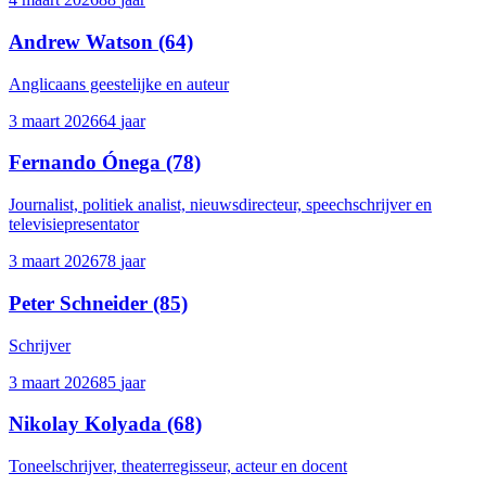
Andrew Watson
(64)
Anglicaans geestelijke en auteur
3 maart 2026
64
jaar
Fernando Ónega
(78)
Journalist, politiek analist, nieuwsdirecteur, speechschrijver en
televisiepresentator
3 maart 2026
78
jaar
Peter Schneider
(85)
Schrijver
3 maart 2026
85
jaar
Nikolay Kolyada
(68)
Toneelschrijver, theaterregisseur, acteur en docent