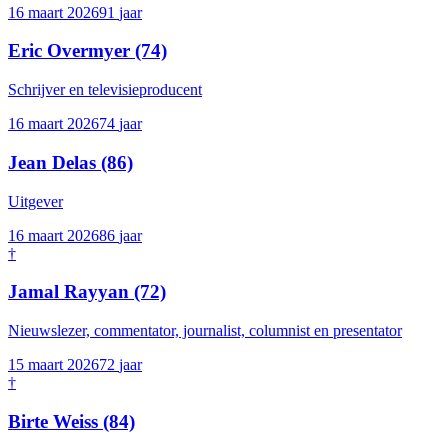
16 maart 2026
91
jaar
Eric Overmyer
(74)
Schrijver en televisieproducent
16 maart 2026
74
jaar
Jean Delas
(86)
Uitgever
16 maart 2026
86
jaar
†
Jamal Rayyan
(72)
Nieuwslezer, commentator, journalist, columnist en presentator
15 maart 2026
72
jaar
†
Birte Weiss
(84)