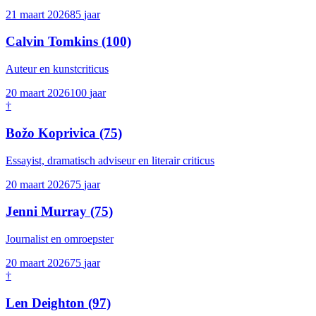
21 maart 2026
85
jaar
Calvin Tomkins
(100)
Auteur en kunstcriticus
20 maart 2026
100
jaar
†
Božo Koprivica
(75)
Essayist, dramatisch adviseur en literair criticus
20 maart 2026
75
jaar
Jenni Murray
(75)
Journalist en omroepster
20 maart 2026
75
jaar
†
Len Deighton
(97)