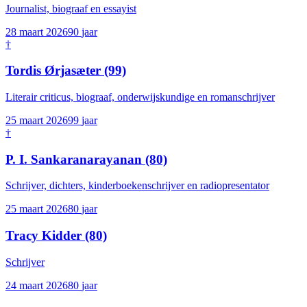
Journalist, biograaf en essayist
28 maart 2026
90
jaar
†
Tordis Ørjasæter
(99)
Literair criticus, biograaf, onderwijskundige en romanschrijver
25 maart 2026
99
jaar
†
P. I. Sankaranarayanan
(80)
Schrijver, dichters, kinderboekenschrijver en radiopresentator
25 maart 2026
80
jaar
Tracy Kidder
(80)
Schrijver
24 maart 2026
80
jaar