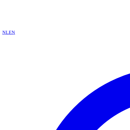
NL
EN