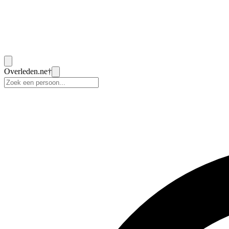
Overleden
.ne
†