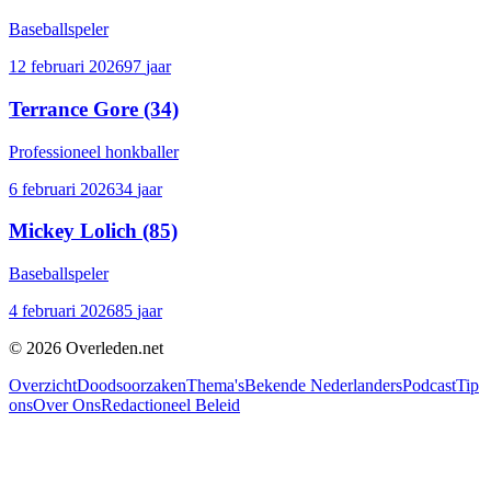
Baseballspeler
12 februari 2026
97
jaar
Terrance Gore
(34)
Professioneel honkballer
6 februari 2026
34
jaar
Mickey Lolich
(85)
Baseballspeler
4 februari 2026
85
jaar
©
2026
Overleden.net
Overzicht
Doodsoorzaken
Thema's
Bekende Nederlanders
Podcast
Tip
ons
Over Ons
Redactioneel Beleid