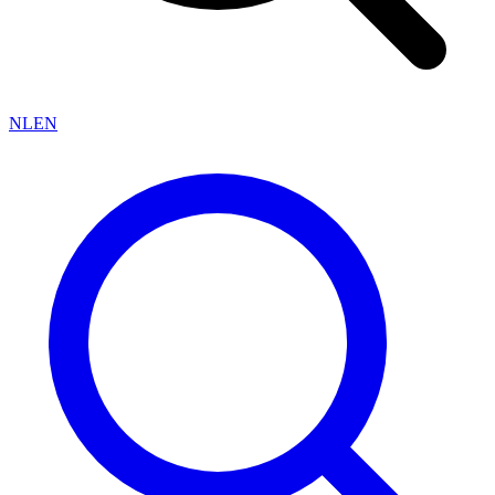
NL
EN