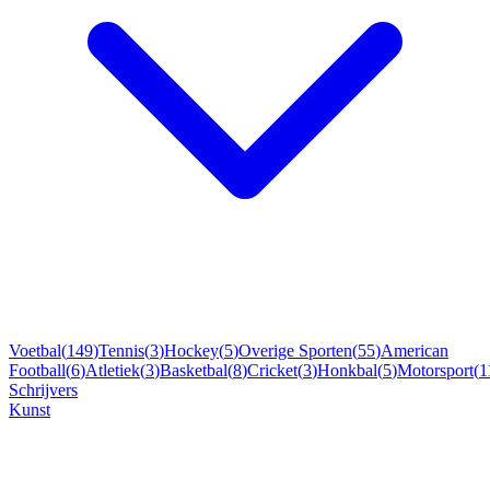
Voetbal
(
149
)
Tennis
(
3
)
Hockey
(
5
)
Overige Sporten
(
55
)
American
Football
(
6
)
Atletiek
(
3
)
Basketbal
(
8
)
Cricket
(
3
)
Honkbal
(
5
)
Motorsport
(
1
Schrijvers
Kunst