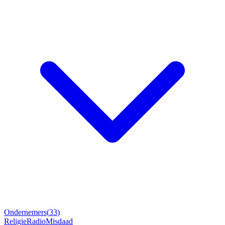
Ondernemers
(
33
)
Religie
Radio
Misdaad