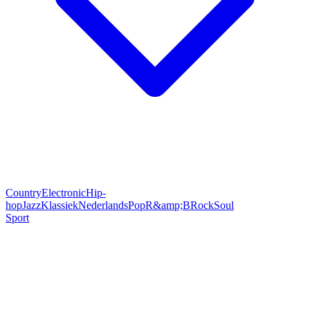
Country
Electronic
Hip-
hop
Jazz
Klassiek
Nederlands
Pop
R&amp;B
Rock
Soul
Sport