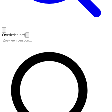
Overleden
.ne
†