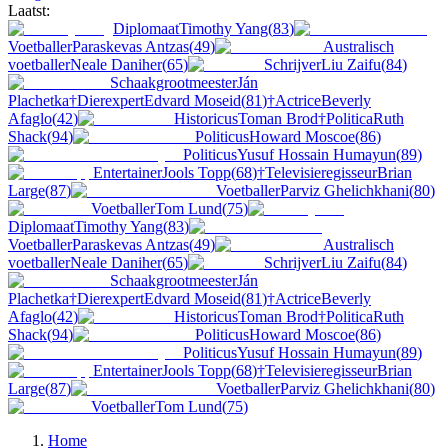
Laatst:
Diplomaat
Timothy Yang
(
83
)
Voetballer
Paraskevas Antzas
(
49
)
Australisch
voetballer
Neale Daniher
(
65
)
Schrijver
Liu Zaifu
(
84
)
Schaakgrootmeester
Ján
Plachetka
†
Dierexpert
Edvard Moseid
(
81
)
†
Actrice
Beverly
Afaglo
(
42
)
Historicus
Toman Brod
†
Politica
Ruth
Shack
(
94
)
Politicus
Howard Moscoe
(
86
)
Politicus
Yusuf Hossain Humayun
(
89
)
Entertainer
Jools Topp
(
68
)
†
Televisieregisseur
Brian
Large
(
87
)
Voetballer
Parviz Ghelichkhani
(
80
)
Voetballer
Tom Lund
(
75
)
Diplomaat
Timothy Yang
(
83
)
Voetballer
Paraskevas Antzas
(
49
)
Australisch
voetballer
Neale Daniher
(
65
)
Schrijver
Liu Zaifu
(
84
)
Schaakgrootmeester
Ján
Plachetka
†
Dierexpert
Edvard Moseid
(
81
)
†
Actrice
Beverly
Afaglo
(
42
)
Historicus
Toman Brod
†
Politica
Ruth
Shack
(
94
)
Politicus
Howard Moscoe
(
86
)
Politicus
Yusuf Hossain Humayun
(
89
)
Entertainer
Jools Topp
(
68
)
†
Televisieregisseur
Brian
Large
(
87
)
Voetballer
Parviz Ghelichkhani
(
80
)
Voetballer
Tom Lund
(
75
)
Home