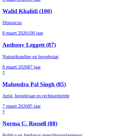
Walid Khalidi
(100)
Historicus
8 maart 2026
100
jaar
Anthony Leggett
(87)
Natuurkundige en hoogleraar
8 maart 2026
87
jaar
†
Mahendra Pal Singh
(85)
Jurist, hoogleraar en rechtsgeleerde
7 maart 2026
85
jaar
†
Norma C. Russell
(88)
Politica en freelance gerechtsverslaggever