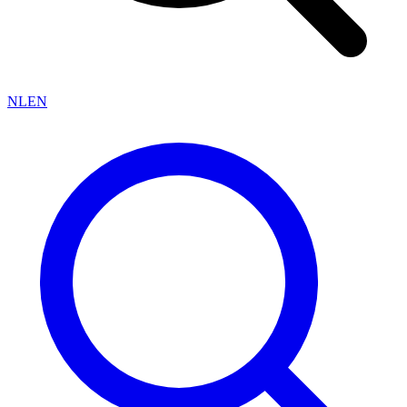
NL
EN