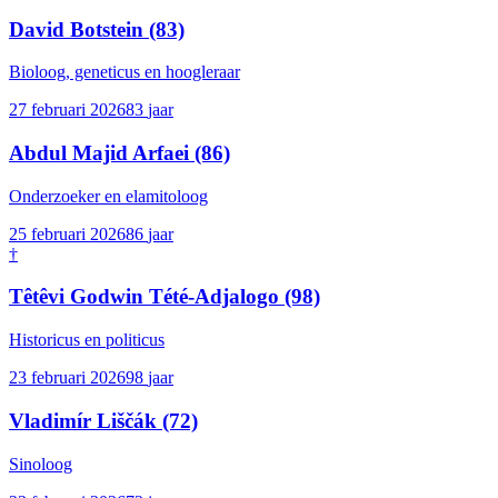
David Botstein
(83)
Bioloog, geneticus en hoogleraar
27 februari 2026
83
jaar
Abdul Majid Arfaei
(86)
Onderzoeker en elamitoloog
25 februari 2026
86
jaar
†
Têtêvi Godwin Tété-Adjalogo
(98)
Historicus en politicus
23 februari 2026
98
jaar
Vladimír Liščák
(72)
Sinoloog