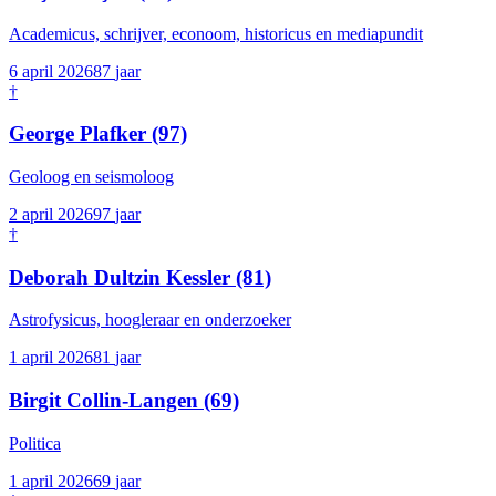
Academicus, schrijver, econoom, historicus en mediapundit
6 april 2026
87
jaar
†
George Plafker
(97)
Geoloog en seismoloog
2 april 2026
97
jaar
†
Deborah Dultzin Kessler
(81)
Astrofysicus, hoogleraar en onderzoeker
1 april 2026
81
jaar
Birgit Collin-Langen
(69)
Politica
1 april 2026
69
jaar