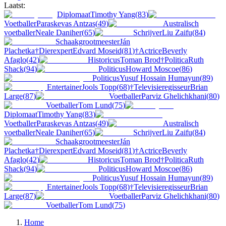
Laatst:
Diplomaat
Timothy Yang
(
83
)
Voetballer
Paraskevas Antzas
(
49
)
Australisch
voetballer
Neale Daniher
(
65
)
Schrijver
Liu Zaifu
(
84
)
Schaakgrootmeester
Ján
Plachetka
†
Dierexpert
Edvard Moseid
(
81
)
†
Actrice
Beverly
Afaglo
(
42
)
Historicus
Toman Brod
†
Politica
Ruth
Shack
(
94
)
Politicus
Howard Moscoe
(
86
)
Politicus
Yusuf Hossain Humayun
(
89
)
Entertainer
Jools Topp
(
68
)
†
Televisieregisseur
Brian
Large
(
87
)
Voetballer
Parviz Ghelichkhani
(
80
)
Voetballer
Tom Lund
(
75
)
Diplomaat
Timothy Yang
(
83
)
Voetballer
Paraskevas Antzas
(
49
)
Australisch
voetballer
Neale Daniher
(
65
)
Schrijver
Liu Zaifu
(
84
)
Schaakgrootmeester
Ján
Plachetka
†
Dierexpert
Edvard Moseid
(
81
)
†
Actrice
Beverly
Afaglo
(
42
)
Historicus
Toman Brod
†
Politica
Ruth
Shack
(
94
)
Politicus
Howard Moscoe
(
86
)
Politicus
Yusuf Hossain Humayun
(
89
)
Entertainer
Jools Topp
(
68
)
†
Televisieregisseur
Brian
Large
(
87
)
Voetballer
Parviz Ghelichkhani
(
80
)
Voetballer
Tom Lund
(
75
)
Home