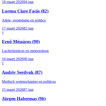
18 maart 2026
94
jaar
Lorena Clare Facio
(82)
Atlete, eerstedame en politica
17 maart 2026
82
jaar
†
Ernő Mészáros
(90)
Luchtchemicus en meteoroloog
16 maart 2026
90
jaar
†
Andriy Serdyuk
(87)
Medisch wetenschapper en politicus
15 maart 2026
87
jaar
Jürgen Habermas
(96)