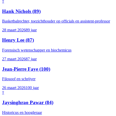
†
Hank Nichols
(89)
Basketbalrechter, toezichthouder op officials en assistent-professor
28 maart 2026
89
jaar
Henry Lee
(87)
Forensisch wetenschapper en biochemicus
27 maart 2026
87
jaar
Jean-Pierre Faye
(100)
Filosoof en schrijver
26 maart 2026
100
jaar
†
Jaysinghrao Pawar
(84)
Historicus en hoogleraar