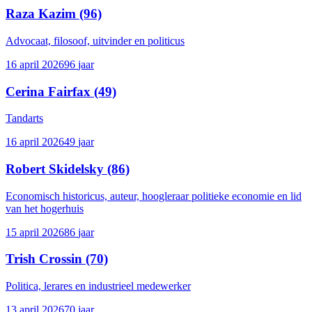
Raza Kazim
(96)
Advocaat, filosoof, uitvinder en politicus
16 april 2026
96
jaar
Cerina Fairfax
(49)
Tandarts
16 april 2026
49
jaar
Robert Skidelsky
(86)
Economisch historicus, auteur, hoogleraar politieke economie en lid
van het hogerhuis
15 april 2026
86
jaar
Trish Crossin
(70)
Politica, lerares en industrieel medewerker
13 april 2026
70
jaar