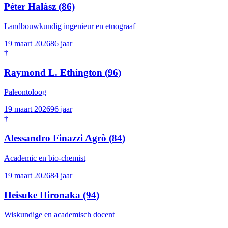
Péter Halász
(86)
Landbouwkundig ingenieur en etnograaf
19 maart 2026
86
jaar
†
Raymond L. Ethington
(96)
Paleontoloog
19 maart 2026
96
jaar
†
Alessandro Finazzi Agrò
(84)
Academic en bio-chemist
19 maart 2026
84
jaar
Heisuke Hironaka
(94)
Wiskundige en academisch docent