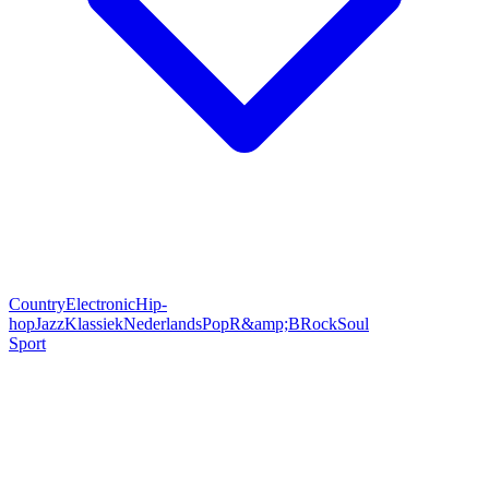
Country
Electronic
Hip-
hop
Jazz
Klassiek
Nederlands
Pop
R&amp;B
Rock
Soul
Sport