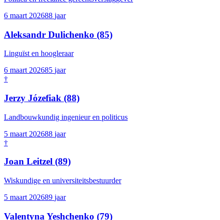
6 maart 2026
88
jaar
Aleksandr Dulichenko
(85)
Linguïst en hoogleraar
6 maart 2026
85
jaar
†
Jerzy Józefiak
(88)
Landbouwkundig ingenieur en politicus
5 maart 2026
88
jaar
†
Joan Leitzel
(89)
Wiskundige en universiteitsbestuurder
5 maart 2026
89
jaar
Valentyna Yeshchenko
(79)