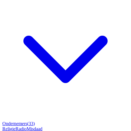
Ondernemers
(
33
)
Religie
Radio
Misdaad