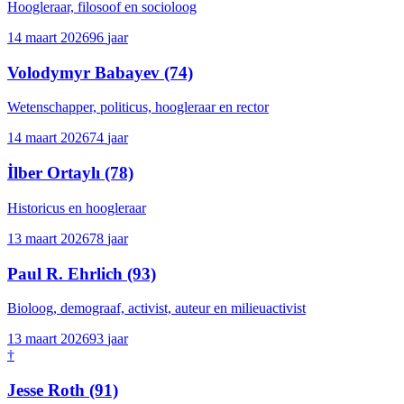
Hoogleraar, filosoof en socioloog
14 maart 2026
96
jaar
Volodymyr Babayev
(74)
Wetenschapper, politicus, hoogleraar en rector
14 maart 2026
74
jaar
İlber Ortaylı
(78)
Historicus en hoogleraar
13 maart 2026
78
jaar
Paul R. Ehrlich
(93)
Bioloog, demograaf, activist, auteur en milieuactivist
13 maart 2026
93
jaar
†
Jesse Roth
(91)