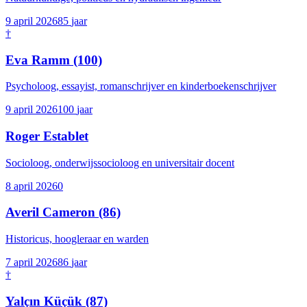
9 april 2026
85
jaar
†
Eva Ramm
(100)
Psycholoog, essayist, romanschrijver en kinderboekenschrijver
9 april 2026
100
jaar
Roger Establet
Socioloog, onderwijssocioloog en universitair docent
8 april 2026
0
Averil Cameron
(86)
Historicus, hoogleraar en warden
7 april 2026
86
jaar
†
Yalçın Küçük
(87)