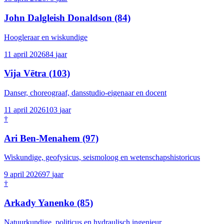
John Dalgleish Donaldson
(84)
Hoogleraar en wiskundige
11 april 2026
84
jaar
Vija Vētra
(103)
Danser, choreograaf, dansstudio-eigenaar en docent
11 april 2026
103
jaar
†
Ari Ben-Menahem
(97)
Wiskundige, geofysicus, seismoloog en wetenschapshistoricus
9 april 2026
97
jaar
†
Arkady Yanenko
(85)
Natuurkundige, politicus en hydraulisch ingenieur