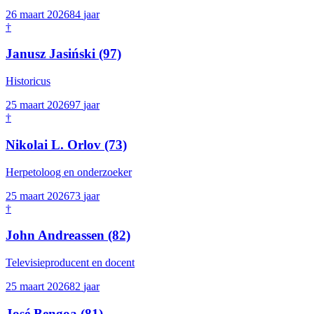
26 maart 2026
84
jaar
†
Janusz Jasiński
(97)
Historicus
25 maart 2026
97
jaar
†
Nikolai L. Orlov
(73)
Herpetoloog en onderzoeker
25 maart 2026
73
jaar
†
John Andreassen
(82)
Televisieproducent en docent
25 maart 2026
82
jaar
José Bengoa
(81)