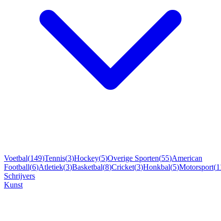
Voetbal
(
149
)
Tennis
(
3
)
Hockey
(
5
)
Overige Sporten
(
55
)
American
Football
(
6
)
Atletiek
(
3
)
Basketbal
(
8
)
Cricket
(
3
)
Honkbal
(
5
)
Motorsport
(
1
Schrijvers
Kunst