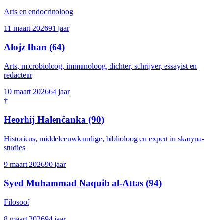
Arts en endocrinoloog
11 maart 2026
91
jaar
Alojz Ihan
(64)
Arts, microbioloog, immunoloog, dichter, schrijver, essayist en
redacteur
10 maart 2026
64
jaar
†
Heorhij Halenčanka
(90)
Historicus, middeleeuwkundige, biblioloog en expert in skaryna-
studies
9 maart 2026
90
jaar
Syed Muhammad Naquib al-Attas
(94)
Filosoof
8 maart 2026
94
jaar