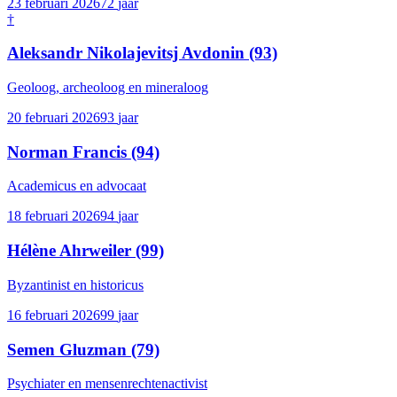
23 februari 2026
72
jaar
†
Aleksandr Nikolajevitsj Avdonin
(93)
Geoloog, archeoloog en mineraloog
20 februari 2026
93
jaar
Norman Francis
(94)
Academicus en advocaat
18 februari 2026
94
jaar
Hélène Ahrweiler
(99)
Byzantinist en historicus
16 februari 2026
99
jaar
Semen Gluzman
(79)
Psychiater en mensenrechtenactivist