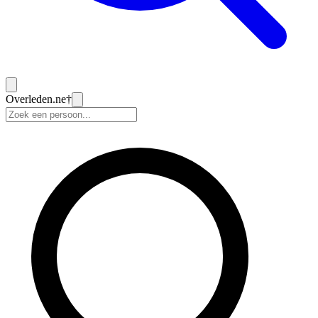
Overleden
.ne
†