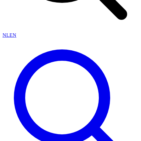
NL
EN