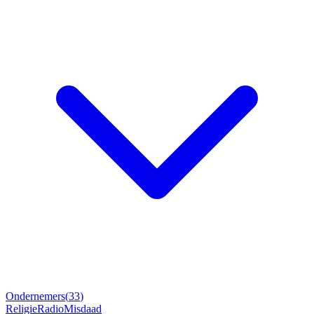
Ondernemers
(
33
)
Religie
Radio
Misdaad