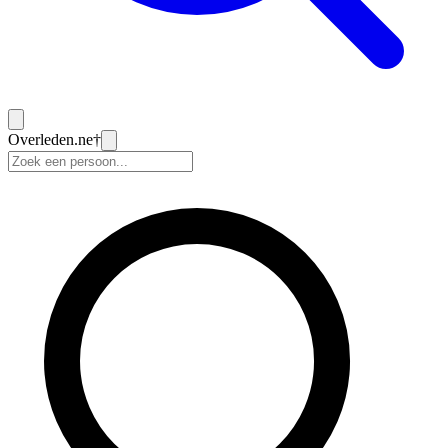
Overleden
.ne
†