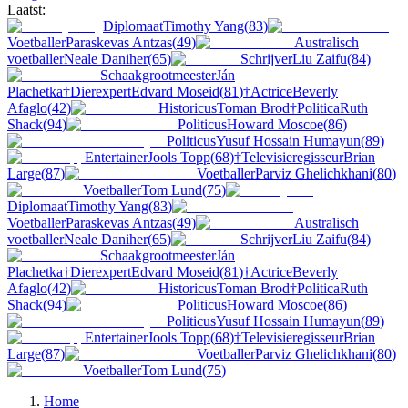
Laatst:
Diplomaat
Timothy Yang
(
83
)
Voetballer
Paraskevas Antzas
(
49
)
Australisch
voetballer
Neale Daniher
(
65
)
Schrijver
Liu Zaifu
(
84
)
Schaakgrootmeester
Ján
Plachetka
†
Dierexpert
Edvard Moseid
(
81
)
†
Actrice
Beverly
Afaglo
(
42
)
Historicus
Toman Brod
†
Politica
Ruth
Shack
(
94
)
Politicus
Howard Moscoe
(
86
)
Politicus
Yusuf Hossain Humayun
(
89
)
Entertainer
Jools Topp
(
68
)
†
Televisieregisseur
Brian
Large
(
87
)
Voetballer
Parviz Ghelichkhani
(
80
)
Voetballer
Tom Lund
(
75
)
Diplomaat
Timothy Yang
(
83
)
Voetballer
Paraskevas Antzas
(
49
)
Australisch
voetballer
Neale Daniher
(
65
)
Schrijver
Liu Zaifu
(
84
)
Schaakgrootmeester
Ján
Plachetka
†
Dierexpert
Edvard Moseid
(
81
)
†
Actrice
Beverly
Afaglo
(
42
)
Historicus
Toman Brod
†
Politica
Ruth
Shack
(
94
)
Politicus
Howard Moscoe
(
86
)
Politicus
Yusuf Hossain Humayun
(
89
)
Entertainer
Jools Topp
(
68
)
†
Televisieregisseur
Brian
Large
(
87
)
Voetballer
Parviz Ghelichkhani
(
80
)
Voetballer
Tom Lund
(
75
)
Home