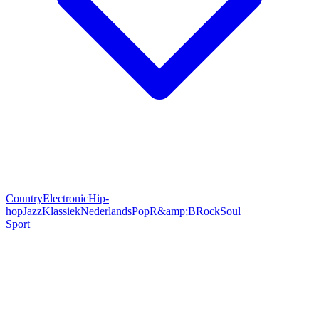
Country
Electronic
Hip-
hop
Jazz
Klassiek
Nederlands
Pop
R&amp;B
Rock
Soul
Sport