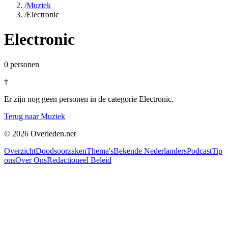
/
Muziek
/
Electronic
Electronic
0
personen
†
Er zijn nog geen personen in de categorie Electronic.
Terug naar Muziek
©
2026
Overleden.net
Overzicht
Doodsoorzaken
Thema's
Bekende Nederlanders
Podcast
Tip
ons
Over Ons
Redactioneel Beleid