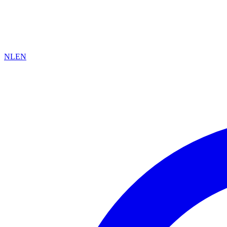
NL
EN