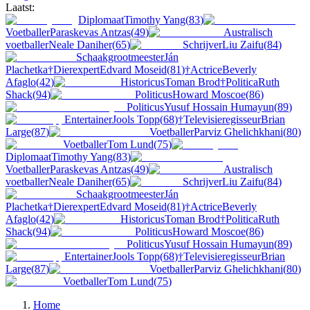
Laatst:
Diplomaat
Timothy Yang
(
83
)
Voetballer
Paraskevas Antzas
(
49
)
Australisch
voetballer
Neale Daniher
(
65
)
Schrijver
Liu Zaifu
(
84
)
Schaakgrootmeester
Ján
Plachetka
†
Dierexpert
Edvard Moseid
(
81
)
†
Actrice
Beverly
Afaglo
(
42
)
Historicus
Toman Brod
†
Politica
Ruth
Shack
(
94
)
Politicus
Howard Moscoe
(
86
)
Politicus
Yusuf Hossain Humayun
(
89
)
Entertainer
Jools Topp
(
68
)
†
Televisieregisseur
Brian
Large
(
87
)
Voetballer
Parviz Ghelichkhani
(
80
)
Voetballer
Tom Lund
(
75
)
Diplomaat
Timothy Yang
(
83
)
Voetballer
Paraskevas Antzas
(
49
)
Australisch
voetballer
Neale Daniher
(
65
)
Schrijver
Liu Zaifu
(
84
)
Schaakgrootmeester
Ján
Plachetka
†
Dierexpert
Edvard Moseid
(
81
)
†
Actrice
Beverly
Afaglo
(
42
)
Historicus
Toman Brod
†
Politica
Ruth
Shack
(
94
)
Politicus
Howard Moscoe
(
86
)
Politicus
Yusuf Hossain Humayun
(
89
)
Entertainer
Jools Topp
(
68
)
†
Televisieregisseur
Brian
Large
(
87
)
Voetballer
Parviz Ghelichkhani
(
80
)
Voetballer
Tom Lund
(
75
)
Home