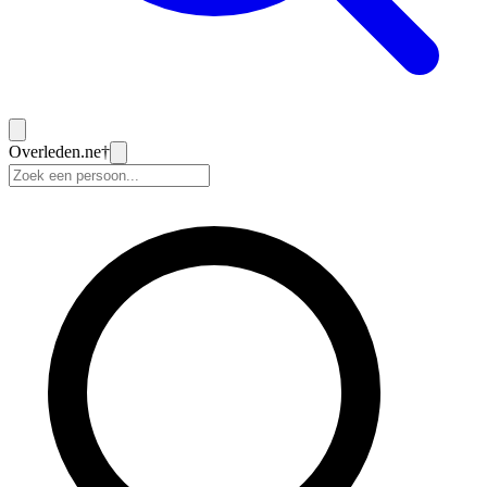
Overleden
.ne
†