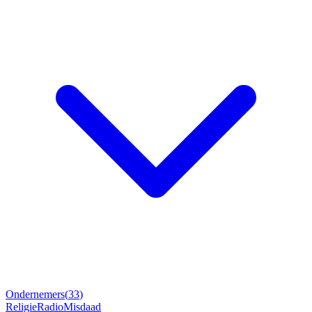
Ondernemers
(
33
)
Religie
Radio
Misdaad