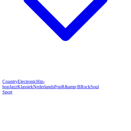
Country
Electronic
Hip-
hop
Jazz
Klassiek
Nederlands
Pop
R&amp;B
Rock
Soul
Sport