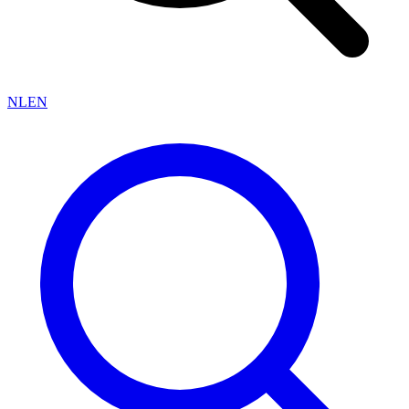
NL
EN