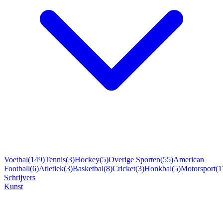
Voetbal
(
149
)
Tennis
(
3
)
Hockey
(
5
)
Overige Sporten
(
55
)
American
Football
(
6
)
Atletiek
(
3
)
Basketbal
(
8
)
Cricket
(
3
)
Honkbal
(
5
)
Motorsport
(
1
Schrijvers
Kunst