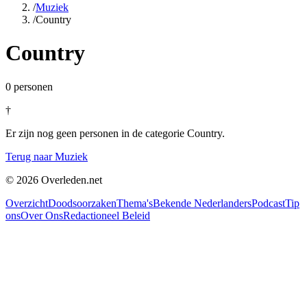
/
Muziek
/
Country
Country
0
personen
†
Er zijn nog geen personen in de categorie Country.
Terug naar Muziek
©
2026
Overleden.net
Overzicht
Doodsoorzaken
Thema's
Bekende Nederlanders
Podcast
Tip
ons
Over Ons
Redactioneel Beleid