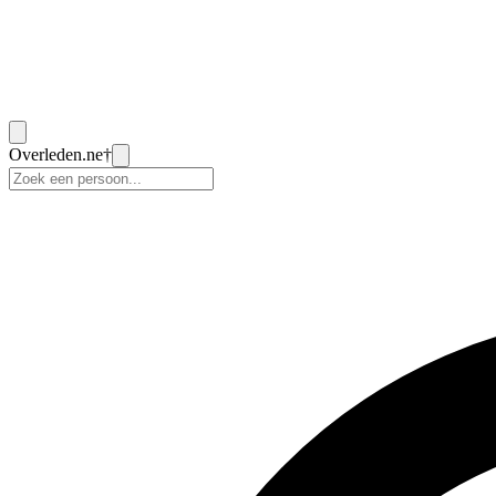
Overleden
.ne
†