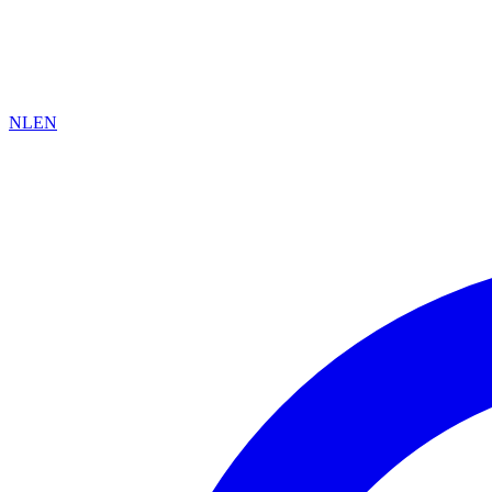
NL
EN