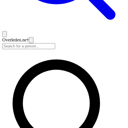
Overleden
.ne
†