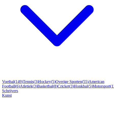
Voetbal
(
149
)
Tennis
(
3
)
Hockey
(
5
)
Overige Sporten
(
55
)
American
Football
(
6
)
Atletiek
(
3
)
Basketbal
(
8
)
Cricket
(
3
)
Honkbal
(
5
)
Motorsport
(
1
Schrijvers
Kunst