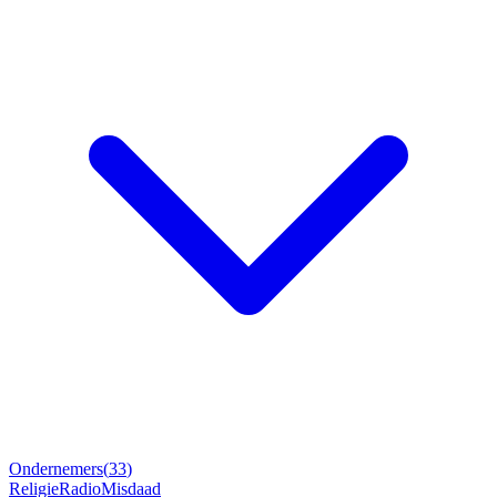
Ondernemers
(
33
)
Religie
Radio
Misdaad