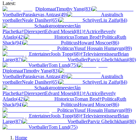
Latest:
Diplomaat
Timothy Yang
(
83
)
Voetballer
Paraskevas Antzas
(
49
)
Australisch
voetballer
Neale Daniher
(
65
)
Schrijver
Liu Zaifu
(
84
)
Schaakgrootmeester
Ján
Plachetka
†
Dierexpert
Edvard Moseid
(
81
)
†
Actrice
Beverly
Afaglo
(
42
)
Historicus
Toman Brod
†
Politica
Ruth
Shack
(
94
)
Politicus
Howard Moscoe
(
86
)
Politicus
Yusuf Hossain Humayun
(
89
)
Entertainer
Jools Topp
(
68
)
†
Televisieregisseur
Brian
Large
(
87
)
Voetballer
Parviz Ghelichkhani
(
80
)
Voetballer
Tom Lund
(
75
)
Diplomaat
Timothy Yang
(
83
)
Voetballer
Paraskevas Antzas
(
49
)
Australisch
voetballer
Neale Daniher
(
65
)
Schrijver
Liu Zaifu
(
84
)
Schaakgrootmeester
Ján
Plachetka
†
Dierexpert
Edvard Moseid
(
81
)
†
Actrice
Beverly
Afaglo
(
42
)
Historicus
Toman Brod
†
Politica
Ruth
Shack
(
94
)
Politicus
Howard Moscoe
(
86
)
Politicus
Yusuf Hossain Humayun
(
89
)
Entertainer
Jools Topp
(
68
)
†
Televisieregisseur
Brian
Large
(
87
)
Voetballer
Parviz Ghelichkhani
(
80
)
Voetballer
Tom Lund
(
75
)
Home