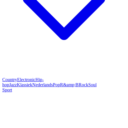
Country
Electronic
Hip-
hop
Jazz
Klassiek
Nederlands
Pop
R&amp;B
Rock
Soul
Sport