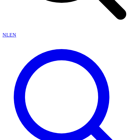
NL
EN