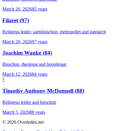
March 26, 2026
85
years
Filaret
(97)
Religieus leider, aartsbisschop, metropoliet and patriarch
March 20, 2026
97
years
Joachim Wanke
(84)
Bisschop, theoloog and hoogleraar
March 12, 2026
84
years
†
Timothy Anthony McDonnell
(88)
Religieus leider and bisschop
March 5, 2026
88
years
©
2026
Overleden.net