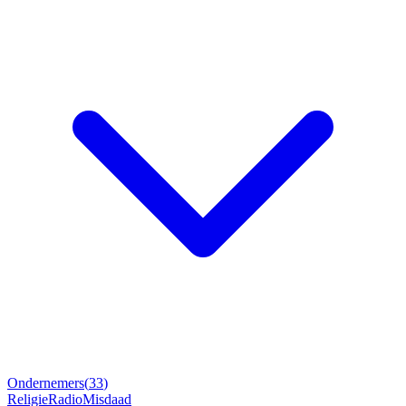
Ondernemers
(
33
)
Religie
Radio
Misdaad