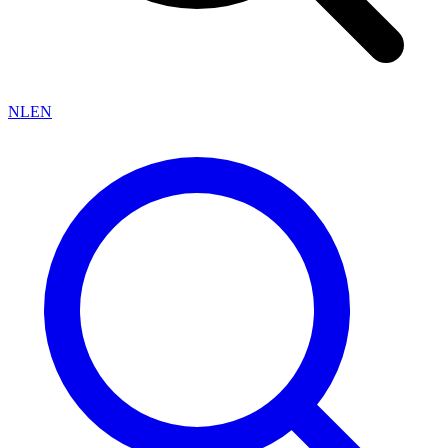
NL
EN