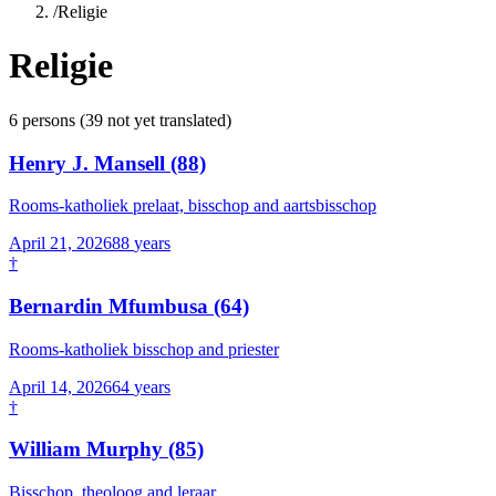
/
Religie
Religie
6
persons
(
39
not yet translated)
Henry J. Mansell
(88)
Rooms-katholiek prelaat, bisschop and aartsbisschop
April 21, 2026
88
years
†
Bernardin Mfumbusa
(64)
Rooms-katholiek bisschop and priester
April 14, 2026
64
years
†
William Murphy
(85)
Bisschop, theoloog and leraar