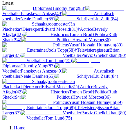
Latest:
Diplomaat
Timothy Yang
(
83
)
Voetballer
Paraskevas Antzas
(
49
)
Australisch
voetballer
Neale Daniher
(
65
)
Schrijver
Liu Zaifu
(
84
)
Schaakgrootmeester
Ján
Plachetka
†
Dierexpert
Edvard Moseid
(
81
)
†
Actrice
Beverly
Afaglo
(
42
)
Historicus
Toman Brod
†
Politica
Ruth
Shack
(
94
)
Politicus
Howard Moscoe
(
86
)
Politicus
Yusuf Hossain Humayun
(
89
)
Entertainer
Jools Topp
(
68
)
†
Televisieregisseur
Brian
Large
(
87
)
Voetballer
Parviz Ghelichkhani
(
80
)
Voetballer
Tom Lund
(
75
)
Diplomaat
Timothy Yang
(
83
)
Voetballer
Paraskevas Antzas
(
49
)
Australisch
voetballer
Neale Daniher
(
65
)
Schrijver
Liu Zaifu
(
84
)
Schaakgrootmeester
Ján
Plachetka
†
Dierexpert
Edvard Moseid
(
81
)
†
Actrice
Beverly
Afaglo
(
42
)
Historicus
Toman Brod
†
Politica
Ruth
Shack
(
94
)
Politicus
Howard Moscoe
(
86
)
Politicus
Yusuf Hossain Humayun
(
89
)
Entertainer
Jools Topp
(
68
)
†
Televisieregisseur
Brian
Large
(
87
)
Voetballer
Parviz Ghelichkhani
(
80
)
Voetballer
Tom Lund
(
75
)
Home