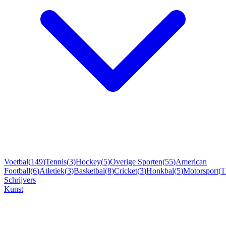
Voetbal
(
149
)
Tennis
(
3
)
Hockey
(
5
)
Overige Sporten
(
55
)
American
Football
(
6
)
Atletiek
(
3
)
Basketbal
(
8
)
Cricket
(
3
)
Honkbal
(
5
)
Motorsport
(
1
Schrijvers
Kunst