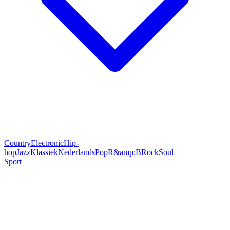
Country
Electronic
Hip-
hop
Jazz
Klassiek
Nederlands
Pop
R&amp;B
Rock
Soul
Sport