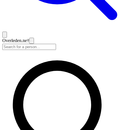
Overleden
.ne
†