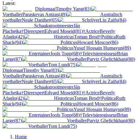
Latest:
Diplomaat
Timothy Yang
(
83
)
Voetballer
Paraskevas Antzas
(
49
)
Australisch
voetballer
Neale Daniher
(
65
)
Schrijver
Liu Zaifu
(
84
)
Schaakgrootmeester
Ján
Plachetka
†
Dierexpert
Edvard Moseid
(
81
)
†
Actrice
Beverly
Afaglo
(
42
)
Historicus
Toman Brod
†
Politica
Ruth
Shack
(
94
)
Politicus
Howard Moscoe
(
86
)
Politicus
Yusuf Hossain Humayun
(
89
)
Entertainer
Jools Topp
(
68
)
†
Televisieregisseur
Brian
Large
(
87
)
Voetballer
Parviz Ghelichkhani
(
80
)
Voetballer
Tom Lund
(
75
)
Diplomaat
Timothy Yang
(
83
)
Voetballer
Paraskevas Antzas
(
49
)
Australisch
voetballer
Neale Daniher
(
65
)
Schrijver
Liu Zaifu
(
84
)
Schaakgrootmeester
Ján
Plachetka
†
Dierexpert
Edvard Moseid
(
81
)
†
Actrice
Beverly
Afaglo
(
42
)
Historicus
Toman Brod
†
Politica
Ruth
Shack
(
94
)
Politicus
Howard Moscoe
(
86
)
Politicus
Yusuf Hossain Humayun
(
89
)
Entertainer
Jools Topp
(
68
)
†
Televisieregisseur
Brian
Large
(
87
)
Voetballer
Parviz Ghelichkhani
(
80
)
Voetballer
Tom Lund
(
75
)
Home