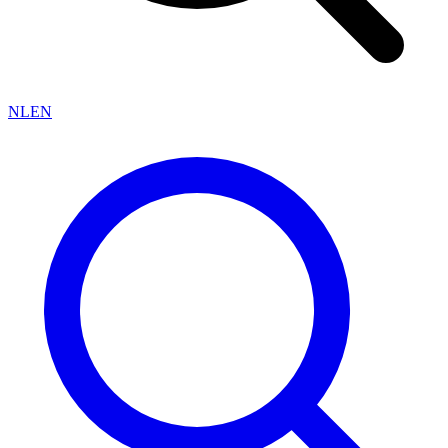
NL
EN