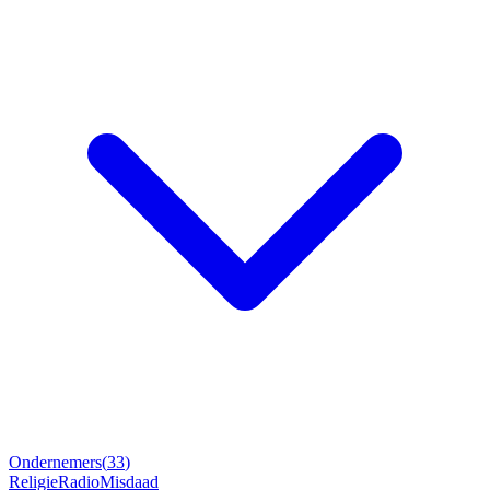
Ondernemers
(
33
)
Religie
Radio
Misdaad