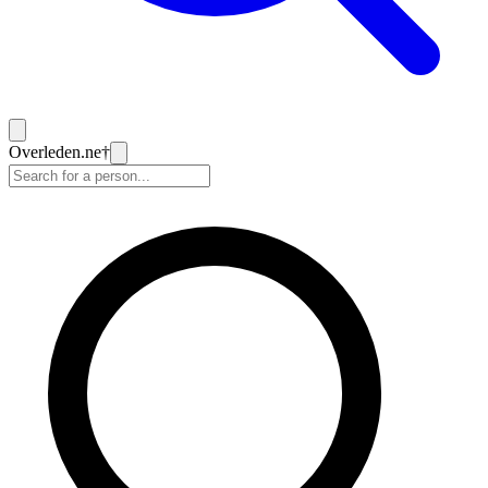
Overleden
.ne
†