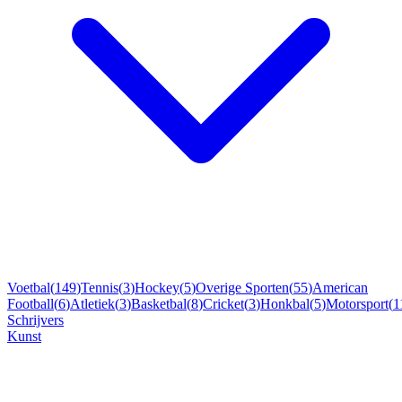
Voetbal
(
149
)
Tennis
(
3
)
Hockey
(
5
)
Overige Sporten
(
55
)
American
Football
(
6
)
Atletiek
(
3
)
Basketbal
(
8
)
Cricket
(
3
)
Honkbal
(
5
)
Motorsport
(
1
Schrijvers
Kunst