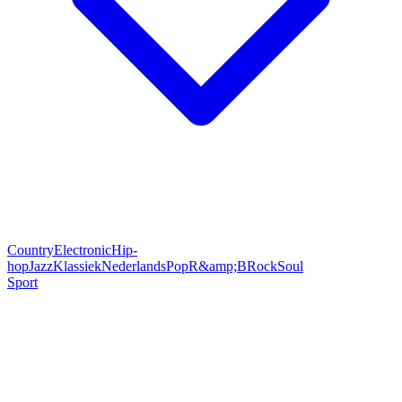
Country
Electronic
Hip-
hop
Jazz
Klassiek
Nederlands
Pop
R&amp;B
Rock
Soul
Sport