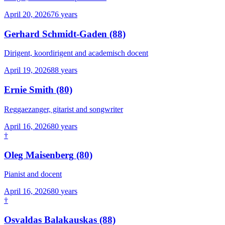
April 20, 2026
76
years
Gerhard Schmidt-Gaden
(88)
Dirigent, koordirigent and academisch docent
April 19, 2026
88
years
Ernie Smith
(80)
Reggaezanger, gitarist and songwriter
April 16, 2026
80
years
†
Oleg Maisenberg
(80)
Pianist and docent
April 16, 2026
80
years
†
Osvaldas Balakauskas
(88)