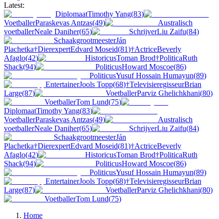
Latest:
Diplomaat
Timothy Yang
(
83
)
Voetballer
Paraskevas Antzas
(
49
)
Australisch
voetballer
Neale Daniher
(
65
)
Schrijver
Liu Zaifu
(
84
)
Schaakgrootmeester
Ján
Plachetka
†
Dierexpert
Edvard Moseid
(
81
)
†
Actrice
Beverly
Afaglo
(
42
)
Historicus
Toman Brod
†
Politica
Ruth
Shack
(
94
)
Politicus
Howard Moscoe
(
86
)
Politicus
Yusuf Hossain Humayun
(
89
)
Entertainer
Jools Topp
(
68
)
†
Televisieregisseur
Brian
Large
(
87
)
Voetballer
Parviz Ghelichkhani
(
80
)
Voetballer
Tom Lund
(
75
)
Diplomaat
Timothy Yang
(
83
)
Voetballer
Paraskevas Antzas
(
49
)
Australisch
voetballer
Neale Daniher
(
65
)
Schrijver
Liu Zaifu
(
84
)
Schaakgrootmeester
Ján
Plachetka
†
Dierexpert
Edvard Moseid
(
81
)
†
Actrice
Beverly
Afaglo
(
42
)
Historicus
Toman Brod
†
Politica
Ruth
Shack
(
94
)
Politicus
Howard Moscoe
(
86
)
Politicus
Yusuf Hossain Humayun
(
89
)
Entertainer
Jools Topp
(
68
)
†
Televisieregisseur
Brian
Large
(
87
)
Voetballer
Parviz Ghelichkhani
(
80
)
Voetballer
Tom Lund
(
75
)
Home