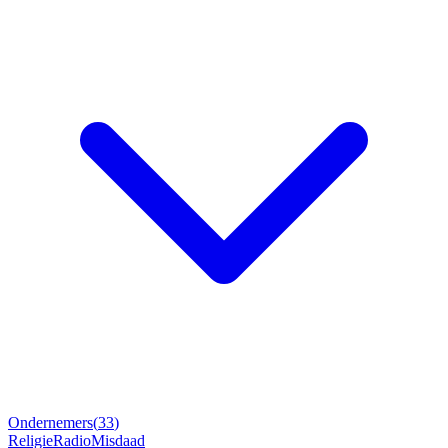
Ondernemers
(
33
)
Religie
Radio
Misdaad