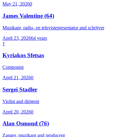
May 21, 2026
0
James Valentine
(64)
Muzikant, radio- en televisiepresentator and schrijver
April 23, 2026
64
years
†
Kyriakos Sfetsas
Componist
April 21, 2026
0
Sergei Stadler
Violist and dirigent
April 20, 2026
0
Alan Osmond
(76)
Zanger, muzikant and producent