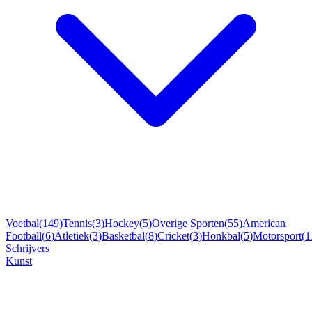
Voetbal
(
149
)
Tennis
(
3
)
Hockey
(
5
)
Overige Sporten
(
55
)
American
Football
(
6
)
Atletiek
(
3
)
Basketbal
(
8
)
Cricket
(
3
)
Honkbal
(
5
)
Motorsport
(
1
Schrijvers
Kunst