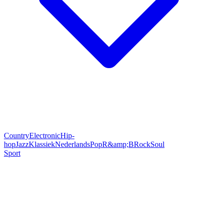
Country
Electronic
Hip-
hop
Jazz
Klassiek
Nederlands
Pop
R&amp;B
Rock
Soul
Sport