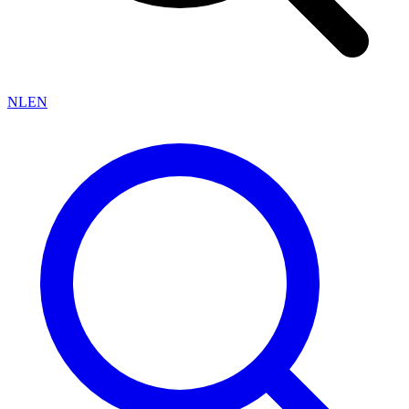
NL
EN