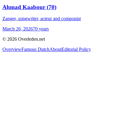
Ahmad Kaabour
(70)
Zanger, songwriter, acteur and componist
March 26, 2026
70
years
©
2026
Overleden.net
Overview
Famous Dutch
About
Editorial Policy