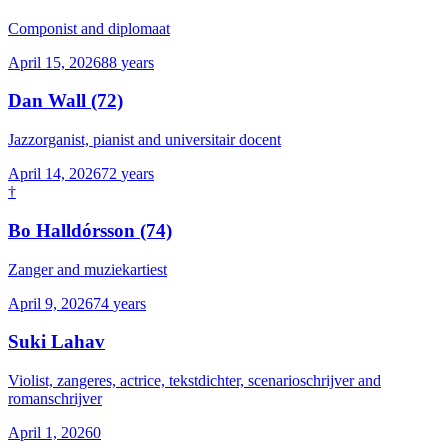
Componist and diplomaat
April 15, 2026
88
years
Dan Wall
(72)
Jazzorganist, pianist and universitair docent
April 14, 2026
72
years
†
Bo Halldórsson
(74)
Zanger and muziekartiest
April 9, 2026
74
years
Suki Lahav
Violist, zangeres, actrice, tekstdichter, scenarioschrijver and
romanschrijver
April 1, 2026
0