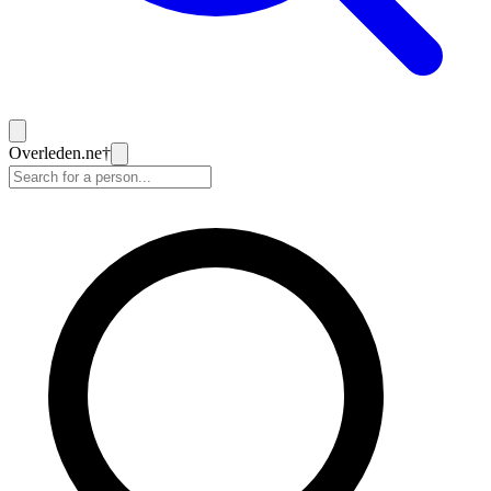
Overleden
.ne
†