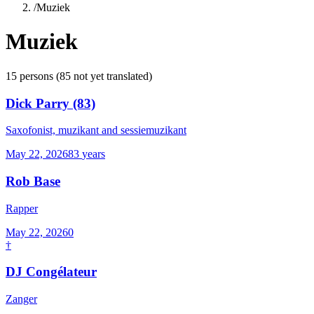
/
Muziek
Muziek
15
persons
(
85
not yet translated)
Dick Parry
(83)
Saxofonist, muzikant and sessiemuzikant
May 22, 2026
83
years
Rob Base
Rapper
May 22, 2026
0
†
DJ Congélateur
Zanger