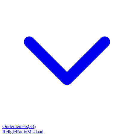
Ondernemers
(
33
)
Religie
Radio
Misdaad