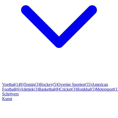
Voetbal
(
149
)
Tennis
(
3
)
Hockey
(
5
)
Overige Sporten
(
55
)
American
Football
(
6
)
Atletiek
(
3
)
Basketbal
(
8
)
Cricket
(
3
)
Honkbal
(
5
)
Motorsport
(
1
Schrijvers
Kunst