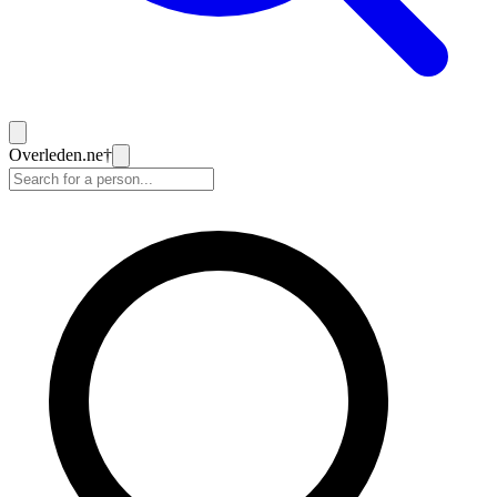
Overleden
.ne
†