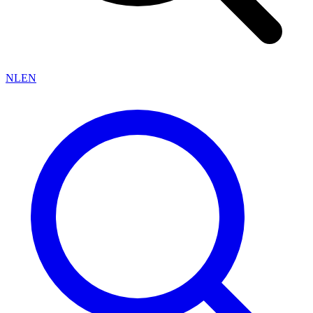
NL
EN