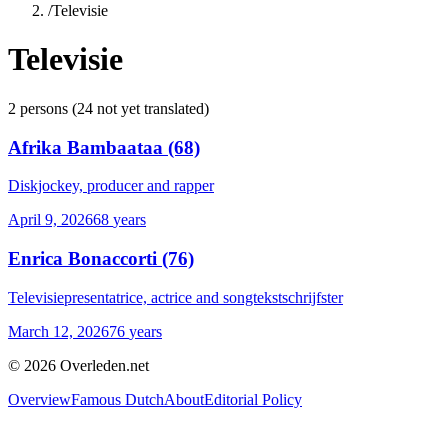
/
Televisie
Televisie
2
persons
(
24
not yet translated)
Afrika Bambaataa
(68)
Diskjockey, producer and rapper
April 9, 2026
68
years
Enrica Bonaccorti
(76)
Televisiepresentatrice, actrice and songtekstschrijfster
March 12, 2026
76
years
©
2026
Overleden.net
Overview
Famous Dutch
About
Editorial Policy