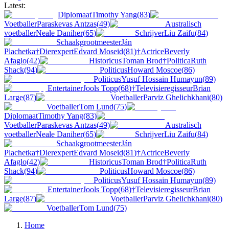
Latest:
Diplomaat
Timothy Yang
(
83
)
Voetballer
Paraskevas Antzas
(
49
)
Australisch
voetballer
Neale Daniher
(
65
)
Schrijver
Liu Zaifu
(
84
)
Schaakgrootmeester
Ján
Plachetka
†
Dierexpert
Edvard Moseid
(
81
)
†
Actrice
Beverly
Afaglo
(
42
)
Historicus
Toman Brod
†
Politica
Ruth
Shack
(
94
)
Politicus
Howard Moscoe
(
86
)
Politicus
Yusuf Hossain Humayun
(
89
)
Entertainer
Jools Topp
(
68
)
†
Televisieregisseur
Brian
Large
(
87
)
Voetballer
Parviz Ghelichkhani
(
80
)
Voetballer
Tom Lund
(
75
)
Diplomaat
Timothy Yang
(
83
)
Voetballer
Paraskevas Antzas
(
49
)
Australisch
voetballer
Neale Daniher
(
65
)
Schrijver
Liu Zaifu
(
84
)
Schaakgrootmeester
Ján
Plachetka
†
Dierexpert
Edvard Moseid
(
81
)
†
Actrice
Beverly
Afaglo
(
42
)
Historicus
Toman Brod
†
Politica
Ruth
Shack
(
94
)
Politicus
Howard Moscoe
(
86
)
Politicus
Yusuf Hossain Humayun
(
89
)
Entertainer
Jools Topp
(
68
)
†
Televisieregisseur
Brian
Large
(
87
)
Voetballer
Parviz Ghelichkhani
(
80
)
Voetballer
Tom Lund
(
75
)
Home