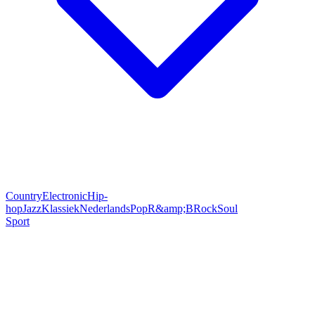
Country
Electronic
Hip-
hop
Jazz
Klassiek
Nederlands
Pop
R&amp;B
Rock
Soul
Sport