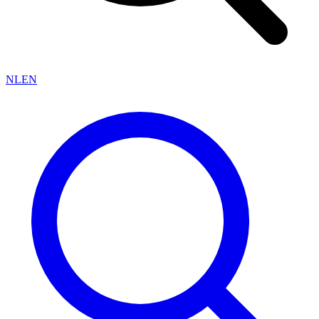
NL
EN