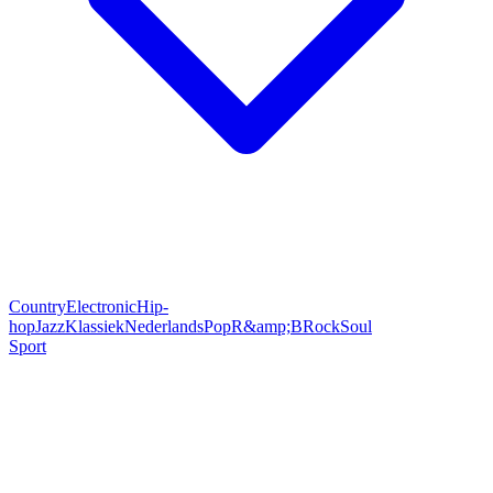
Country
Electronic
Hip-
hop
Jazz
Klassiek
Nederlands
Pop
R&amp;B
Rock
Soul
Sport