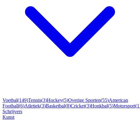
Voetbal
(
149
)
Tennis
(
3
)
Hockey
(
5
)
Overige Sporten
(
55
)
American
Football
(
6
)
Atletiek
(
3
)
Basketbal
(
8
)
Cricket
(
3
)
Honkbal
(
5
)
Motorsport
(
1
Schrijvers
Kunst