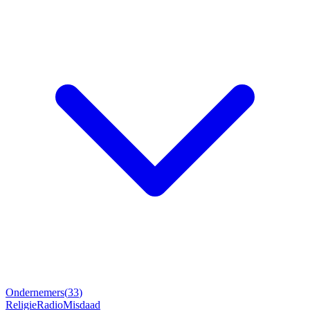
Ondernemers
(
33
)
Religie
Radio
Misdaad