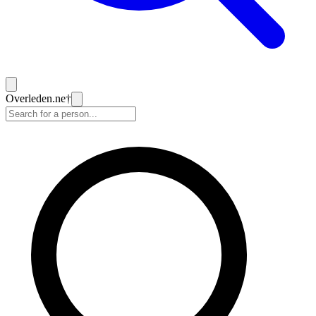
Overleden
.ne
†