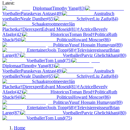
Latest:
Diplomaat
Timothy Yang
(
83
)
Voetballer
Paraskevas Antzas
(
49
)
Australisch
voetballer
Neale Daniher
(
65
)
Schrijver
Liu Zaifu
(
84
)
Schaakgrootmeester
Ján
Plachetka
†
Dierexpert
Edvard Moseid
(
81
)
†
Actrice
Beverly
Afaglo
(
42
)
Historicus
Toman Brod
†
Politica
Ruth
Shack
(
94
)
Politicus
Howard Moscoe
(
86
)
Politicus
Yusuf Hossain Humayun
(
89
)
Entertainer
Jools Topp
(
68
)
†
Televisieregisseur
Brian
Large
(
87
)
Voetballer
Parviz Ghelichkhani
(
80
)
Voetballer
Tom Lund
(
75
)
Diplomaat
Timothy Yang
(
83
)
Voetballer
Paraskevas Antzas
(
49
)
Australisch
voetballer
Neale Daniher
(
65
)
Schrijver
Liu Zaifu
(
84
)
Schaakgrootmeester
Ján
Plachetka
†
Dierexpert
Edvard Moseid
(
81
)
†
Actrice
Beverly
Afaglo
(
42
)
Historicus
Toman Brod
†
Politica
Ruth
Shack
(
94
)
Politicus
Howard Moscoe
(
86
)
Politicus
Yusuf Hossain Humayun
(
89
)
Entertainer
Jools Topp
(
68
)
†
Televisieregisseur
Brian
Large
(
87
)
Voetballer
Parviz Ghelichkhani
(
80
)
Voetballer
Tom Lund
(
75
)
Home