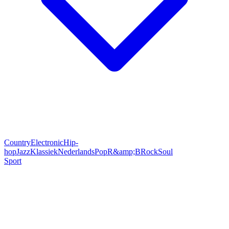
Country
Electronic
Hip-
hop
Jazz
Klassiek
Nederlands
Pop
R&amp;B
Rock
Soul
Sport