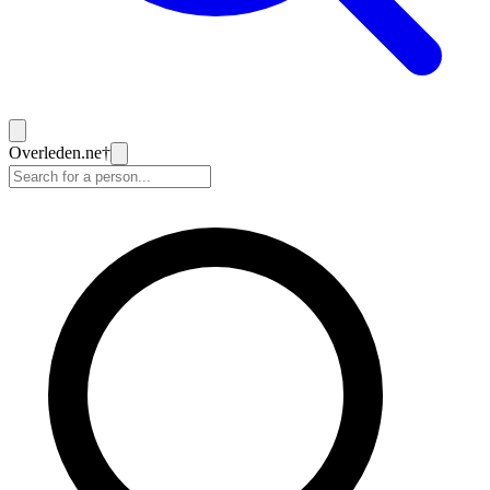
Overleden
.ne
†