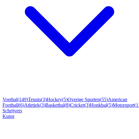
Voetbal
(
149
)
Tennis
(
3
)
Hockey
(
5
)
Overige Sporten
(
55
)
American
Football
(
6
)
Atletiek
(
3
)
Basketbal
(
8
)
Cricket
(
3
)
Honkbal
(
5
)
Motorsport
(
1
Schrijvers
Kunst