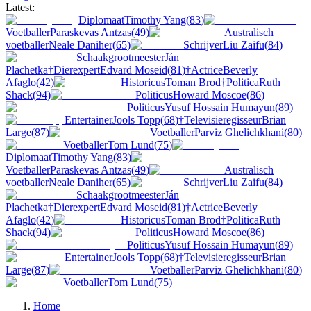
Latest:
Diplomaat
Timothy Yang
(
83
)
Voetballer
Paraskevas Antzas
(
49
)
Australisch
voetballer
Neale Daniher
(
65
)
Schrijver
Liu Zaifu
(
84
)
Schaakgrootmeester
Ján
Plachetka
†
Dierexpert
Edvard Moseid
(
81
)
†
Actrice
Beverly
Afaglo
(
42
)
Historicus
Toman Brod
†
Politica
Ruth
Shack
(
94
)
Politicus
Howard Moscoe
(
86
)
Politicus
Yusuf Hossain Humayun
(
89
)
Entertainer
Jools Topp
(
68
)
†
Televisieregisseur
Brian
Large
(
87
)
Voetballer
Parviz Ghelichkhani
(
80
)
Voetballer
Tom Lund
(
75
)
Diplomaat
Timothy Yang
(
83
)
Voetballer
Paraskevas Antzas
(
49
)
Australisch
voetballer
Neale Daniher
(
65
)
Schrijver
Liu Zaifu
(
84
)
Schaakgrootmeester
Ján
Plachetka
†
Dierexpert
Edvard Moseid
(
81
)
†
Actrice
Beverly
Afaglo
(
42
)
Historicus
Toman Brod
†
Politica
Ruth
Shack
(
94
)
Politicus
Howard Moscoe
(
86
)
Politicus
Yusuf Hossain Humayun
(
89
)
Entertainer
Jools Topp
(
68
)
†
Televisieregisseur
Brian
Large
(
87
)
Voetballer
Parviz Ghelichkhani
(
80
)
Voetballer
Tom Lund
(
75
)
Home