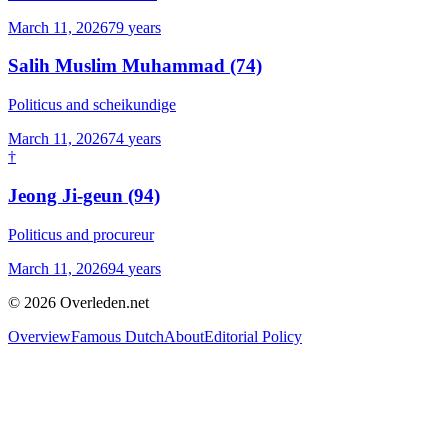
March 11, 2026
79
years
Salih Muslim Muhammad
(74)
Politicus and scheikundige
March 11, 2026
74
years
†
Jeong Ji-geun
(94)
Politicus and procureur
March 11, 2026
94
years
©
2026
Overleden.net
Overview
Famous Dutch
About
Editorial Policy