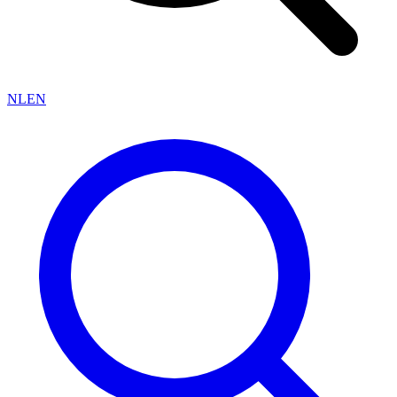
NL
EN