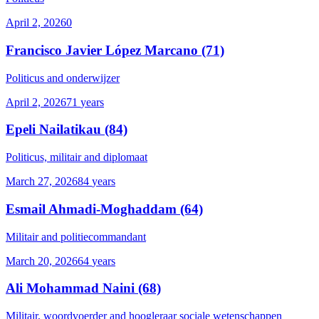
April 2, 2026
0
Francisco Javier López Marcano
(71)
Politicus and onderwijzer
April 2, 2026
71
years
Epeli Nailatikau
(84)
Politicus, militair and diplomaat
March 27, 2026
84
years
Esmail Ahmadi-Moghaddam
(64)
Militair and politiecommandant
March 20, 2026
64
years
Ali Mohammad Naini
(68)
Militair, woordvoerder and hoogleraar sociale wetenschappen