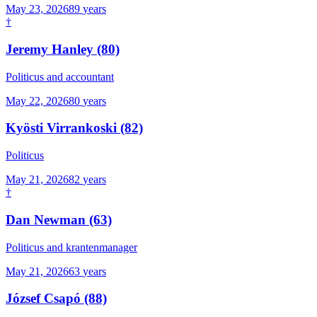
May 23, 2026
89
years
†
Jeremy Hanley
(80)
Politicus and accountant
May 22, 2026
80
years
Kyösti Virrankoski
(82)
Politicus
May 21, 2026
82
years
†
Dan Newman
(63)
Politicus and krantenmanager
May 21, 2026
63
years
József Csapó
(88)