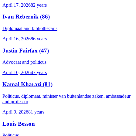
April 17, 2026
82
years
Ivan Rebernik
(86)
Diplomaat and bibliothecaris
April 16, 2026
86
years
Justin Fairfax
(47)
Advocaat and politicus
April 16, 2026
47
years
Kamal Kharazi
(81)
Politicus, diplomaat, minister van buitenlandse zaken, ambassadeur
and professor
April 9, 2026
81
years
Louis Besson
Politicus