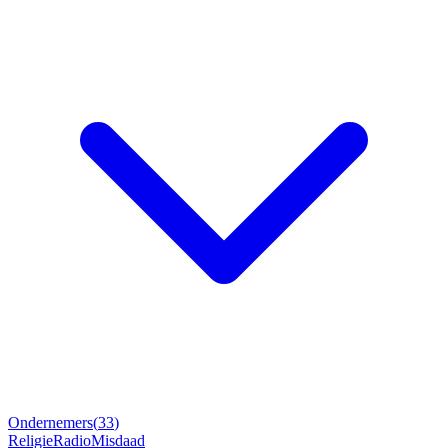
Ondernemers
(
33
)
Religie
Radio
Misdaad