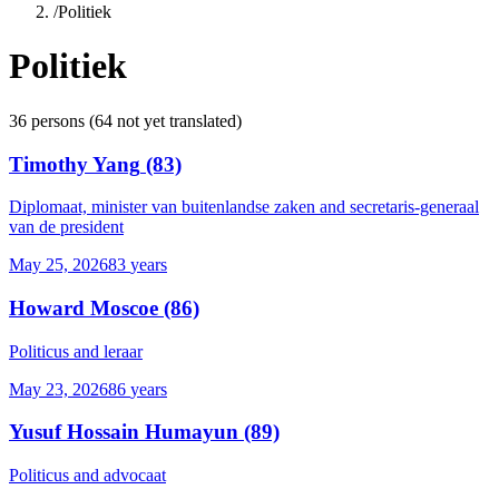
/
Politiek
Politiek
36
persons
(
64
not yet translated)
Timothy Yang
(83)
Diplomaat, minister van buitenlandse zaken and secretaris-generaal
van de president
May 25, 2026
83
years
Howard Moscoe
(86)
Politicus and leraar
May 23, 2026
86
years
Yusuf Hossain Humayun
(89)
Politicus and advocaat