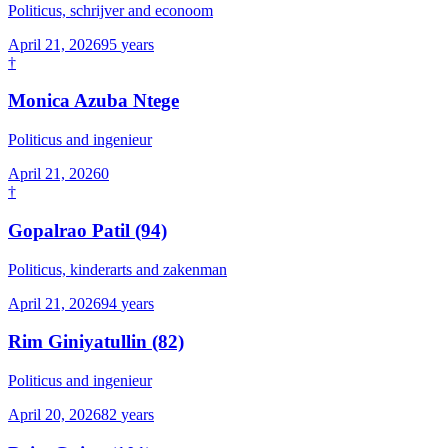
Politicus, schrijver and econoom
April 21, 2026
95
years
†
Monica Azuba Ntege
Politicus and ingenieur
April 21, 2026
0
†
Gopalrao Patil
(94)
Politicus, kinderarts and zakenman
April 21, 2026
94
years
Rim Giniyatullin
(82)
Politicus and ingenieur
April 20, 2026
82
years