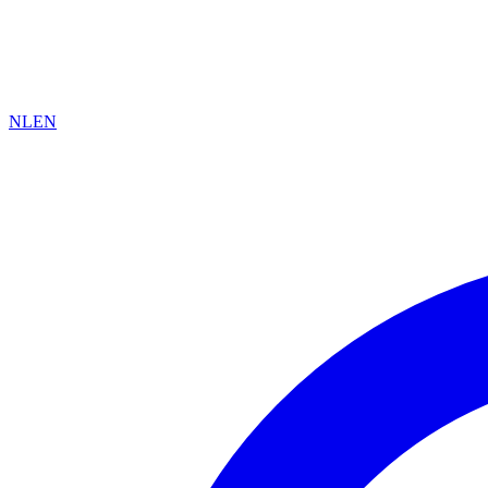
NL
EN