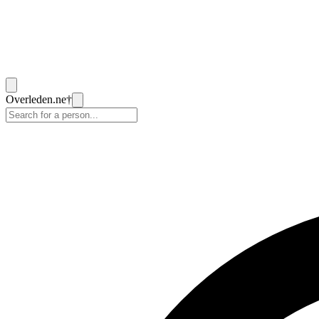
Overleden
.ne
†