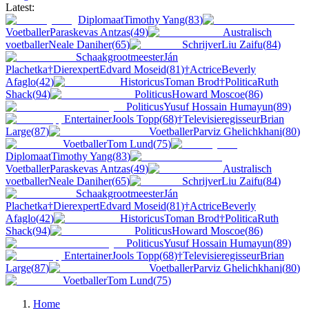
Latest:
Diplomaat
Timothy Yang
(
83
)
Voetballer
Paraskevas Antzas
(
49
)
Australisch
voetballer
Neale Daniher
(
65
)
Schrijver
Liu Zaifu
(
84
)
Schaakgrootmeester
Ján
Plachetka
†
Dierexpert
Edvard Moseid
(
81
)
†
Actrice
Beverly
Afaglo
(
42
)
Historicus
Toman Brod
†
Politica
Ruth
Shack
(
94
)
Politicus
Howard Moscoe
(
86
)
Politicus
Yusuf Hossain Humayun
(
89
)
Entertainer
Jools Topp
(
68
)
†
Televisieregisseur
Brian
Large
(
87
)
Voetballer
Parviz Ghelichkhani
(
80
)
Voetballer
Tom Lund
(
75
)
Diplomaat
Timothy Yang
(
83
)
Voetballer
Paraskevas Antzas
(
49
)
Australisch
voetballer
Neale Daniher
(
65
)
Schrijver
Liu Zaifu
(
84
)
Schaakgrootmeester
Ján
Plachetka
†
Dierexpert
Edvard Moseid
(
81
)
†
Actrice
Beverly
Afaglo
(
42
)
Historicus
Toman Brod
†
Politica
Ruth
Shack
(
94
)
Politicus
Howard Moscoe
(
86
)
Politicus
Yusuf Hossain Humayun
(
89
)
Entertainer
Jools Topp
(
68
)
†
Televisieregisseur
Brian
Large
(
87
)
Voetballer
Parviz Ghelichkhani
(
80
)
Voetballer
Tom Lund
(
75
)
Home