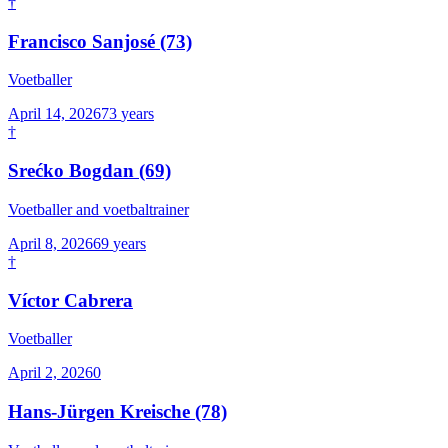
†
Francisco Sanjosé
(73)
Voetballer
April 14, 2026
73
years
†
Srećko Bogdan
(69)
Voetballer and voetbaltrainer
April 8, 2026
69
years
†
Víctor Cabrera
Voetballer
April 2, 2026
0
Hans-Jürgen Kreische
(78)