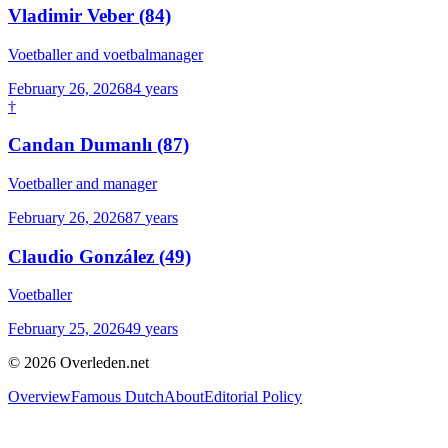
Vladimir Veber
(84)
Voetballer and voetbalmanager
February 26, 2026
84
years
†
Candan Dumanlı
(87)
Voetballer and manager
February 26, 2026
87
years
Claudio González
(49)
Voetballer
February 25, 2026
49
years
©
2026
Overleden.net
Overview
Famous Dutch
About
Editorial Policy