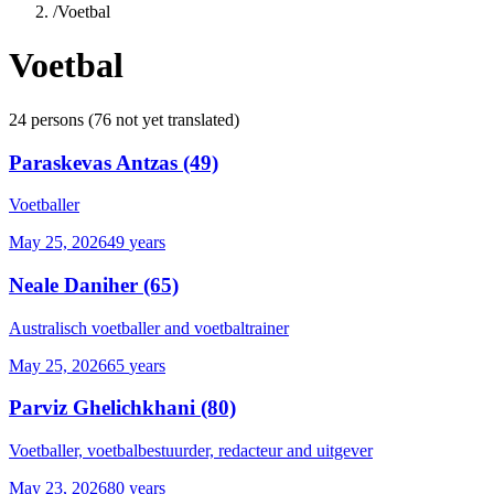
/
Voetbal
Voetbal
24
persons
(
76
not yet translated)
Paraskevas Antzas
(49)
Voetballer
May 25, 2026
49
years
Neale Daniher
(65)
Australisch voetballer and voetbaltrainer
May 25, 2026
65
years
Parviz Ghelichkhani
(80)
Voetballer, voetbalbestuurder, redacteur and uitgever
May 23, 2026
80
years