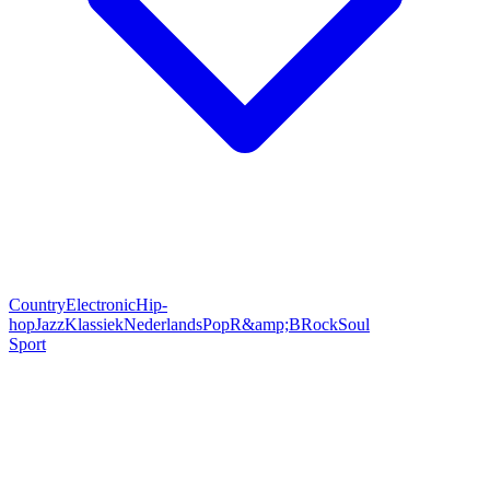
Country
Electronic
Hip-
hop
Jazz
Klassiek
Nederlands
Pop
R&amp;B
Rock
Soul
Sport