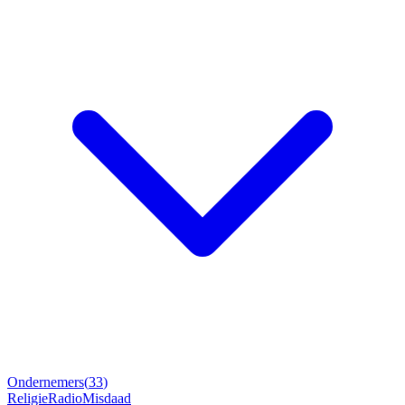
Ondernemers
(
33
)
Religie
Radio
Misdaad