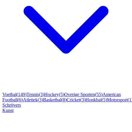
Voetbal
(
149
)
Tennis
(
3
)
Hockey
(
5
)
Overige Sporten
(
55
)
American
Football
(
6
)
Atletiek
(
3
)
Basketbal
(
8
)
Cricket
(
3
)
Honkbal
(
5
)
Motorsport
(
1
Schrijvers
Kunst