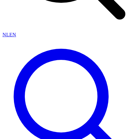
NL
EN