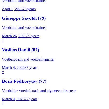
Voetballer and voetbaltrainer
April 1, 2026
78
years
Giuseppe Savoldi
(79)
Voetballer and voetbaltrainer
March 26, 2026
79
years
†
Vasilios Daniil
(87)
Voetbalcoach and voetbalmanager
March 4, 2026
87
years
†
Boris Podkorytov
(77)
Voetballer, voetbalcoach and algemeen directeur
March 4, 2026
77
years
†