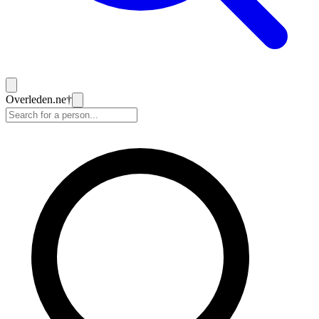
Overleden
.ne
†