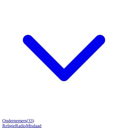
Ondernemers
(
33
)
Religie
Radio
Misdaad