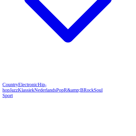
Country
Electronic
Hip-
hop
Jazz
Klassiek
Nederlands
Pop
R&amp;B
Rock
Soul
Sport