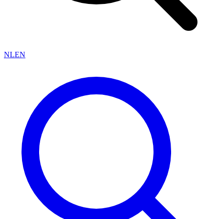
NL
EN