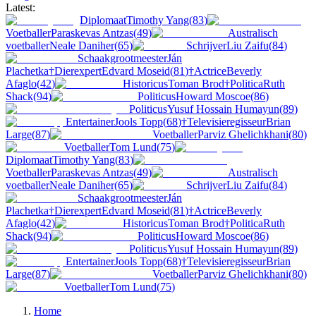
Latest:
Diplomaat
Timothy Yang
(
83
)
Voetballer
Paraskevas Antzas
(
49
)
Australisch
voetballer
Neale Daniher
(
65
)
Schrijver
Liu Zaifu
(
84
)
Schaakgrootmeester
Ján
Plachetka
†
Dierexpert
Edvard Moseid
(
81
)
†
Actrice
Beverly
Afaglo
(
42
)
Historicus
Toman Brod
†
Politica
Ruth
Shack
(
94
)
Politicus
Howard Moscoe
(
86
)
Politicus
Yusuf Hossain Humayun
(
89
)
Entertainer
Jools Topp
(
68
)
†
Televisieregisseur
Brian
Large
(
87
)
Voetballer
Parviz Ghelichkhani
(
80
)
Voetballer
Tom Lund
(
75
)
Diplomaat
Timothy Yang
(
83
)
Voetballer
Paraskevas Antzas
(
49
)
Australisch
voetballer
Neale Daniher
(
65
)
Schrijver
Liu Zaifu
(
84
)
Schaakgrootmeester
Ján
Plachetka
†
Dierexpert
Edvard Moseid
(
81
)
†
Actrice
Beverly
Afaglo
(
42
)
Historicus
Toman Brod
†
Politica
Ruth
Shack
(
94
)
Politicus
Howard Moscoe
(
86
)
Politicus
Yusuf Hossain Humayun
(
89
)
Entertainer
Jools Topp
(
68
)
†
Televisieregisseur
Brian
Large
(
87
)
Voetballer
Parviz Ghelichkhani
(
80
)
Voetballer
Tom Lund
(
75
)
Home