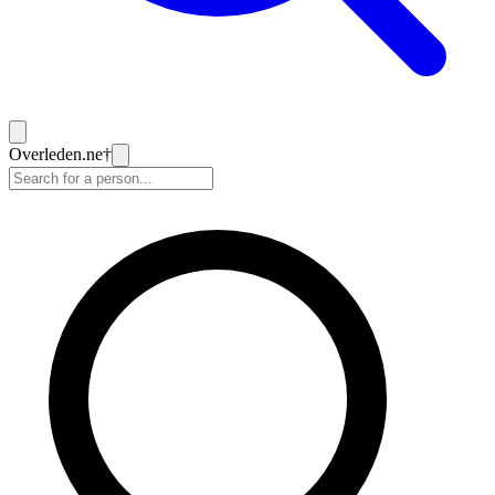
Overleden
.ne
†