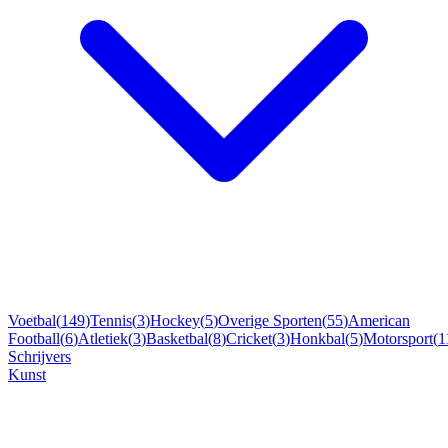
Voetbal
(
149
)
Tennis
(
3
)
Hockey
(
5
)
Overige Sporten
(
55
)
American
Football
(
6
)
Atletiek
(
3
)
Basketbal
(
8
)
Cricket
(
3
)
Honkbal
(
5
)
Motorsport
(
1
Schrijvers
Kunst