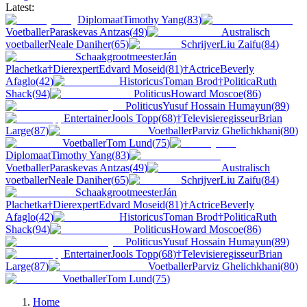
Latest:
Diplomaat
Timothy Yang
(
83
)
Voetballer
Paraskevas Antzas
(
49
)
Australisch
voetballer
Neale Daniher
(
65
)
Schrijver
Liu Zaifu
(
84
)
Schaakgrootmeester
Ján
Plachetka
†
Dierexpert
Edvard Moseid
(
81
)
†
Actrice
Beverly
Afaglo
(
42
)
Historicus
Toman Brod
†
Politica
Ruth
Shack
(
94
)
Politicus
Howard Moscoe
(
86
)
Politicus
Yusuf Hossain Humayun
(
89
)
Entertainer
Jools Topp
(
68
)
†
Televisieregisseur
Brian
Large
(
87
)
Voetballer
Parviz Ghelichkhani
(
80
)
Voetballer
Tom Lund
(
75
)
Diplomaat
Timothy Yang
(
83
)
Voetballer
Paraskevas Antzas
(
49
)
Australisch
voetballer
Neale Daniher
(
65
)
Schrijver
Liu Zaifu
(
84
)
Schaakgrootmeester
Ján
Plachetka
†
Dierexpert
Edvard Moseid
(
81
)
†
Actrice
Beverly
Afaglo
(
42
)
Historicus
Toman Brod
†
Politica
Ruth
Shack
(
94
)
Politicus
Howard Moscoe
(
86
)
Politicus
Yusuf Hossain Humayun
(
89
)
Entertainer
Jools Topp
(
68
)
†
Televisieregisseur
Brian
Large
(
87
)
Voetballer
Parviz Ghelichkhani
(
80
)
Voetballer
Tom Lund
(
75
)
Home