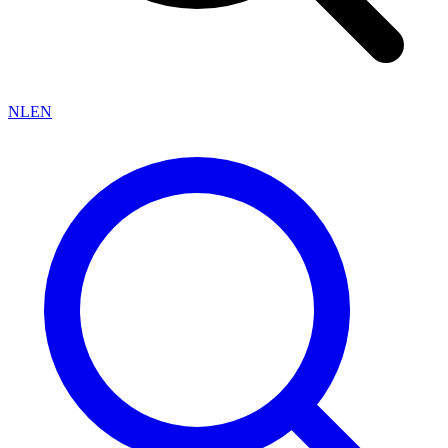
NL
EN