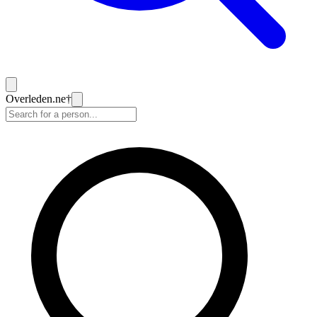
Overleden
.ne
†