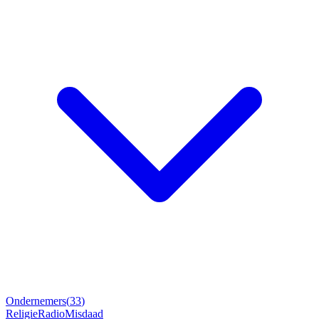
Ondernemers
(
33
)
Religie
Radio
Misdaad