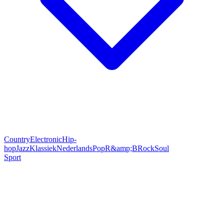
Country
Electronic
Hip-
hop
Jazz
Klassiek
Nederlands
Pop
R&amp;B
Rock
Soul
Sport