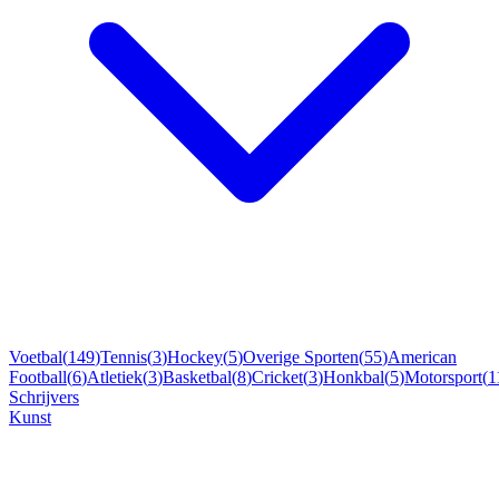
Voetbal
(
149
)
Tennis
(
3
)
Hockey
(
5
)
Overige Sporten
(
55
)
American
Football
(
6
)
Atletiek
(
3
)
Basketbal
(
8
)
Cricket
(
3
)
Honkbal
(
5
)
Motorsport
(
1
Schrijvers
Kunst