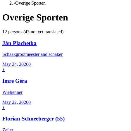
/
Overige Sporten
Overige Sporten
12
persons
(
43
not yet translated)
Ján Plachetka
Schaakgrootmeester and schaker
May 24, 2026
0
†
Imre Géra
Wielrenner
May 22, 2026
0
†
Florian Schneeberger
(55)
Zeiler