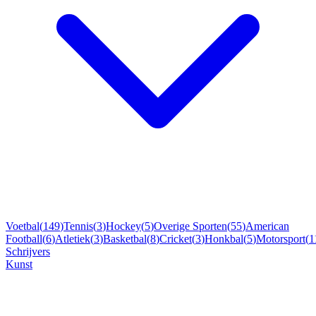
Voetbal
(
149
)
Tennis
(
3
)
Hockey
(
5
)
Overige Sporten
(
55
)
American
Football
(
6
)
Atletiek
(
3
)
Basketbal
(
8
)
Cricket
(
3
)
Honkbal
(
5
)
Motorsport
(
1
Schrijvers
Kunst