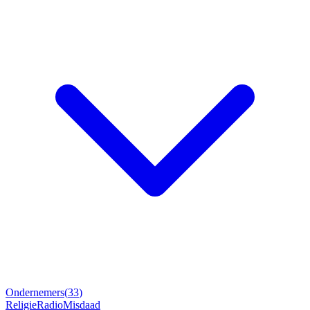
Ondernemers
(
33
)
Religie
Radio
Misdaad