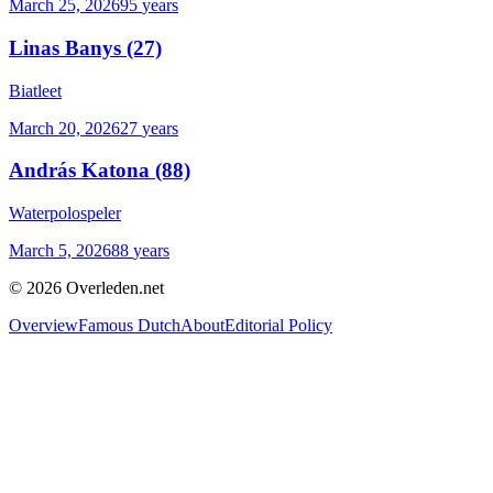
March 25, 2026
95
years
Linas Banys
(27)
Biatleet
March 20, 2026
27
years
András Katona
(88)
Waterpolospeler
March 5, 2026
88
years
©
2026
Overleden.net
Overview
Famous Dutch
About
Editorial Policy