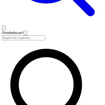
Overleden
.ne
†