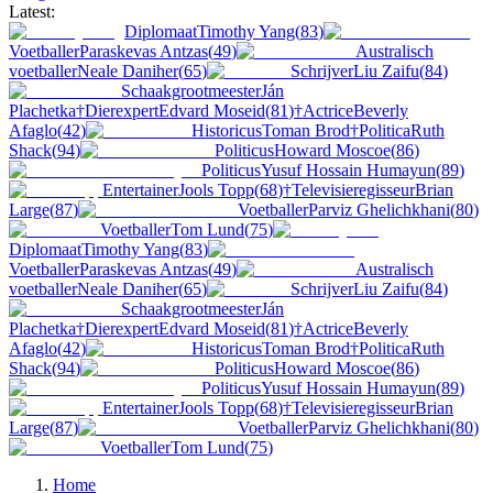
Latest:
Diplomaat
Timothy Yang
(
83
)
Voetballer
Paraskevas Antzas
(
49
)
Australisch
voetballer
Neale Daniher
(
65
)
Schrijver
Liu Zaifu
(
84
)
Schaakgrootmeester
Ján
Plachetka
†
Dierexpert
Edvard Moseid
(
81
)
†
Actrice
Beverly
Afaglo
(
42
)
Historicus
Toman Brod
†
Politica
Ruth
Shack
(
94
)
Politicus
Howard Moscoe
(
86
)
Politicus
Yusuf Hossain Humayun
(
89
)
Entertainer
Jools Topp
(
68
)
†
Televisieregisseur
Brian
Large
(
87
)
Voetballer
Parviz Ghelichkhani
(
80
)
Voetballer
Tom Lund
(
75
)
Diplomaat
Timothy Yang
(
83
)
Voetballer
Paraskevas Antzas
(
49
)
Australisch
voetballer
Neale Daniher
(
65
)
Schrijver
Liu Zaifu
(
84
)
Schaakgrootmeester
Ján
Plachetka
†
Dierexpert
Edvard Moseid
(
81
)
†
Actrice
Beverly
Afaglo
(
42
)
Historicus
Toman Brod
†
Politica
Ruth
Shack
(
94
)
Politicus
Howard Moscoe
(
86
)
Politicus
Yusuf Hossain Humayun
(
89
)
Entertainer
Jools Topp
(
68
)
†
Televisieregisseur
Brian
Large
(
87
)
Voetballer
Parviz Ghelichkhani
(
80
)
Voetballer
Tom Lund
(
75
)
Home