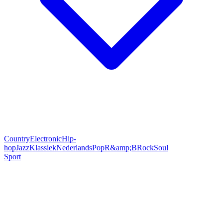
Country
Electronic
Hip-
hop
Jazz
Klassiek
Nederlands
Pop
R&amp;B
Rock
Soul
Sport