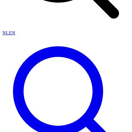
NL
EN