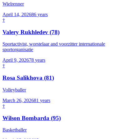
Wielrenner
April 14, 2026
86
years
†
Valery Rukhledev
(78)
Sportactivist, worstelaar and voorzitter internationale
sportorganisatie
April 9, 2026
78
years
†
Rosa Salikhova
(81)
Volleyballer
March 26, 2026
81
years
†
Wilson Bombarda
(95)
Basketballer