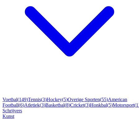
Voetbal
(
149
)
Tennis
(
3
)
Hockey
(
5
)
Overige Sporten
(
55
)
American
Football
(
6
)
Atletiek
(
3
)
Basketbal
(
8
)
Cricket
(
3
)
Honkbal
(
5
)
Motorsport
(
1
Schrijvers
Kunst