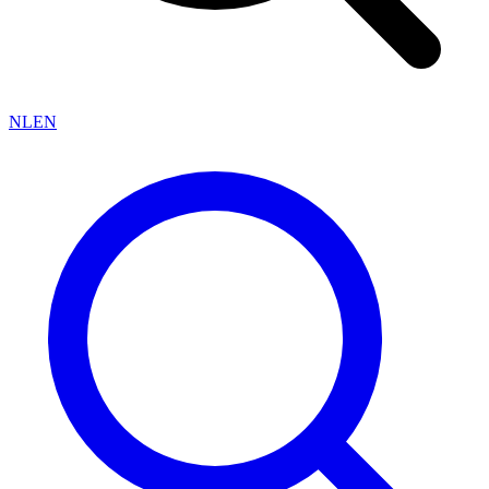
NL
EN