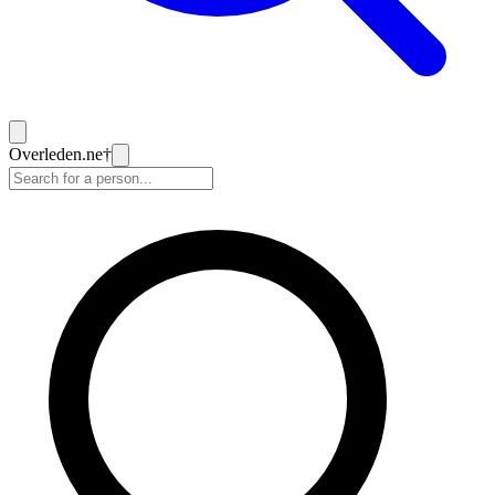
Overleden
.ne
†