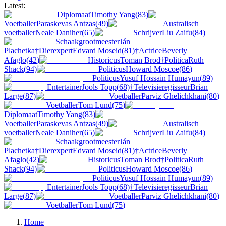
Latest:
Diplomaat
Timothy Yang
(
83
)
Voetballer
Paraskevas Antzas
(
49
)
Australisch
voetballer
Neale Daniher
(
65
)
Schrijver
Liu Zaifu
(
84
)
Schaakgrootmeester
Ján
Plachetka
†
Dierexpert
Edvard Moseid
(
81
)
†
Actrice
Beverly
Afaglo
(
42
)
Historicus
Toman Brod
†
Politica
Ruth
Shack
(
94
)
Politicus
Howard Moscoe
(
86
)
Politicus
Yusuf Hossain Humayun
(
89
)
Entertainer
Jools Topp
(
68
)
†
Televisieregisseur
Brian
Large
(
87
)
Voetballer
Parviz Ghelichkhani
(
80
)
Voetballer
Tom Lund
(
75
)
Diplomaat
Timothy Yang
(
83
)
Voetballer
Paraskevas Antzas
(
49
)
Australisch
voetballer
Neale Daniher
(
65
)
Schrijver
Liu Zaifu
(
84
)
Schaakgrootmeester
Ján
Plachetka
†
Dierexpert
Edvard Moseid
(
81
)
†
Actrice
Beverly
Afaglo
(
42
)
Historicus
Toman Brod
†
Politica
Ruth
Shack
(
94
)
Politicus
Howard Moscoe
(
86
)
Politicus
Yusuf Hossain Humayun
(
89
)
Entertainer
Jools Topp
(
68
)
†
Televisieregisseur
Brian
Large
(
87
)
Voetballer
Parviz Ghelichkhani
(
80
)
Voetballer
Tom Lund
(
75
)
Home