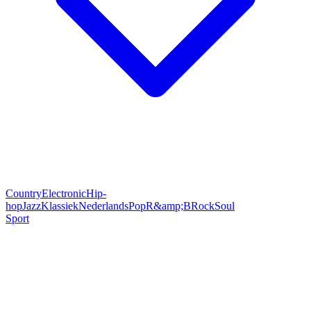
Country
Electronic
Hip-
hop
Jazz
Klassiek
Nederlands
Pop
R&amp;B
Rock
Soul
Sport