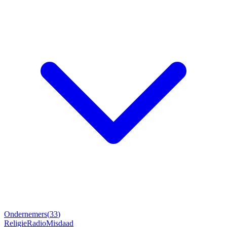
Ondernemers
(
33
)
Religie
Radio
Misdaad