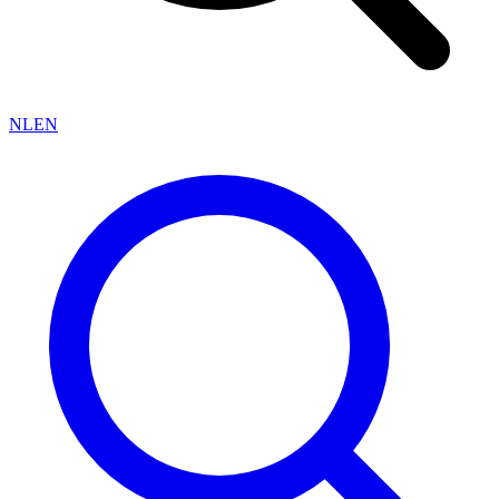
NL
EN