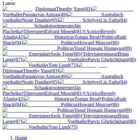
Latest:
Diplomaat
Timothy Yang
(
83
)
Voetballer
Paraskevas Antzas
(
49
)
Australisch
voetballer
Neale Daniher
(
65
)
Schrijver
Liu Zaifu
(
84
)
Schaakgrootmeester
Ján
Plachetka
†
Dierexpert
Edvard Moseid
(
81
)
†
Actrice
Beverly
Afaglo
(
42
)
Historicus
Toman Brod
†
Politica
Ruth
Shack
(
94
)
Politicus
Howard Moscoe
(
86
)
Politicus
Yusuf Hossain Humayun
(
89
)
Entertainer
Jools Topp
(
68
)
†
Televisieregisseur
Brian
Large
(
87
)
Voetballer
Parviz Ghelichkhani
(
80
)
Voetballer
Tom Lund
(
75
)
Diplomaat
Timothy Yang
(
83
)
Voetballer
Paraskevas Antzas
(
49
)
Australisch
voetballer
Neale Daniher
(
65
)
Schrijver
Liu Zaifu
(
84
)
Schaakgrootmeester
Ján
Plachetka
†
Dierexpert
Edvard Moseid
(
81
)
†
Actrice
Beverly
Afaglo
(
42
)
Historicus
Toman Brod
†
Politica
Ruth
Shack
(
94
)
Politicus
Howard Moscoe
(
86
)
Politicus
Yusuf Hossain Humayun
(
89
)
Entertainer
Jools Topp
(
68
)
†
Televisieregisseur
Brian
Large
(
87
)
Voetballer
Parviz Ghelichkhani
(
80
)
Voetballer
Tom Lund
(
75
)
Home