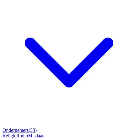
Ondernemers
(
33
)
Religie
Radio
Misdaad