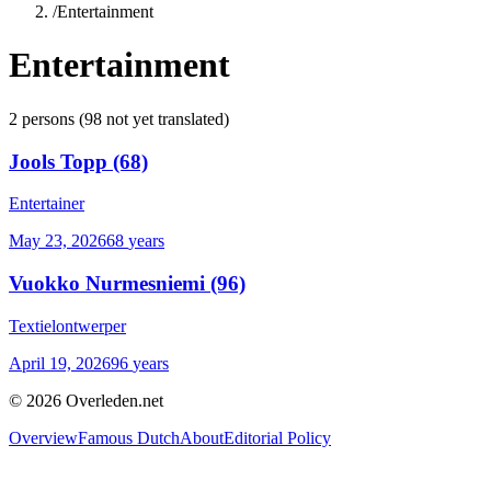
/
Entertainment
Entertainment
2
persons
(
98
not yet translated)
Jools Topp
(68)
Entertainer
May 23, 2026
68
years
Vuokko Nurmesniemi
(96)
Textielontwerper
April 19, 2026
96
years
©
2026
Overleden.net
Overview
Famous Dutch
About
Editorial Policy