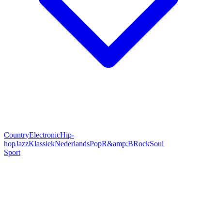
Country
Electronic
Hip-
hop
Jazz
Klassiek
Nederlands
Pop
R&amp;B
Rock
Soul
Sport