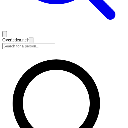
Overleden
.ne
†