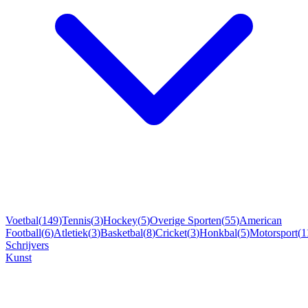
Voetbal
(
149
)
Tennis
(
3
)
Hockey
(
5
)
Overige Sporten
(
55
)
American
Football
(
6
)
Atletiek
(
3
)
Basketbal
(
8
)
Cricket
(
3
)
Honkbal
(
5
)
Motorsport
(
1
Schrijvers
Kunst