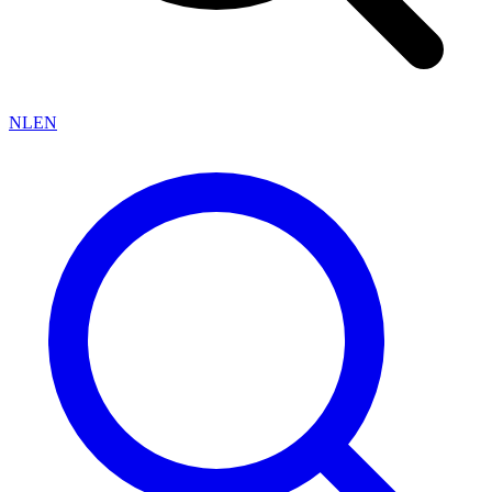
NL
EN