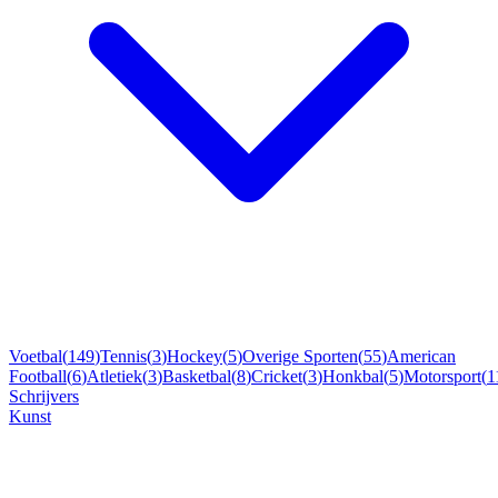
Voetbal
(
149
)
Tennis
(
3
)
Hockey
(
5
)
Overige Sporten
(
55
)
American
Football
(
6
)
Atletiek
(
3
)
Basketbal
(
8
)
Cricket
(
3
)
Honkbal
(
5
)
Motorsport
(
1
Schrijvers
Kunst