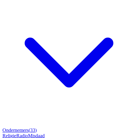
Ondernemers
(
33
)
Religie
Radio
Misdaad