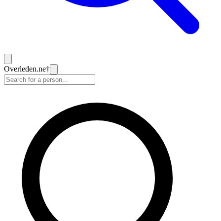
Overleden
.ne
†