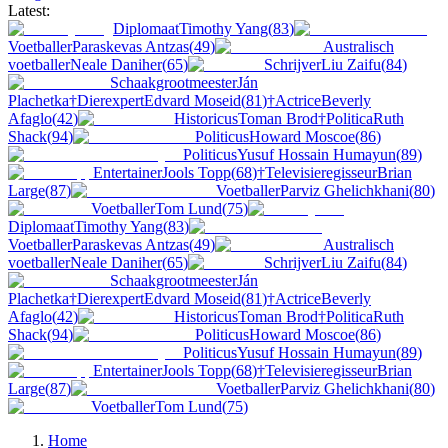
Latest:
Diplomaat
Timothy Yang
(
83
)
Voetballer
Paraskevas Antzas
(
49
)
Australisch
voetballer
Neale Daniher
(
65
)
Schrijver
Liu Zaifu
(
84
)
Schaakgrootmeester
Ján
Plachetka
†
Dierexpert
Edvard Moseid
(
81
)
†
Actrice
Beverly
Afaglo
(
42
)
Historicus
Toman Brod
†
Politica
Ruth
Shack
(
94
)
Politicus
Howard Moscoe
(
86
)
Politicus
Yusuf Hossain Humayun
(
89
)
Entertainer
Jools Topp
(
68
)
†
Televisieregisseur
Brian
Large
(
87
)
Voetballer
Parviz Ghelichkhani
(
80
)
Voetballer
Tom Lund
(
75
)
Diplomaat
Timothy Yang
(
83
)
Voetballer
Paraskevas Antzas
(
49
)
Australisch
voetballer
Neale Daniher
(
65
)
Schrijver
Liu Zaifu
(
84
)
Schaakgrootmeester
Ján
Plachetka
†
Dierexpert
Edvard Moseid
(
81
)
†
Actrice
Beverly
Afaglo
(
42
)
Historicus
Toman Brod
†
Politica
Ruth
Shack
(
94
)
Politicus
Howard Moscoe
(
86
)
Politicus
Yusuf Hossain Humayun
(
89
)
Entertainer
Jools Topp
(
68
)
†
Televisieregisseur
Brian
Large
(
87
)
Voetballer
Parviz Ghelichkhani
(
80
)
Voetballer
Tom Lund
(
75
)
Home