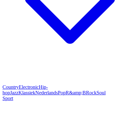
Country
Electronic
Hip-
hop
Jazz
Klassiek
Nederlands
Pop
R&amp;B
Rock
Soul
Sport