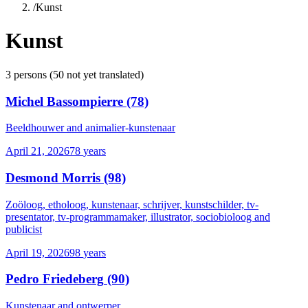
/
Kunst
Kunst
3
persons
(
50
not yet translated)
Michel Bassompierre
(78)
Beeldhouwer and animalier-kunstenaar
April 21, 2026
78
years
Desmond Morris
(98)
Zoöloog, etholoog, kunstenaar, schrijver, kunstschilder, tv-
presentator, tv-programmamaker, illustrator, sociobioloog and
publicist
April 19, 2026
98
years
Pedro Friedeberg
(90)
Kunstenaar and ontwerper