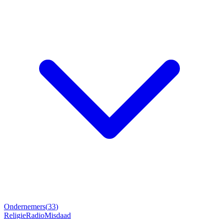
Ondernemers
(
33
)
Religie
Radio
Misdaad