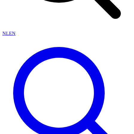
NL
EN