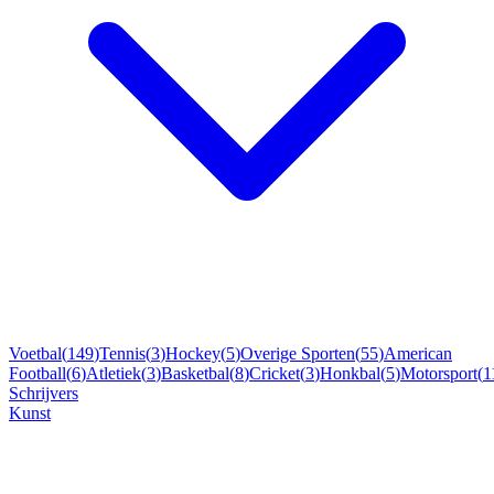
Voetbal
(
149
)
Tennis
(
3
)
Hockey
(
5
)
Overige Sporten
(
55
)
American
Football
(
6
)
Atletiek
(
3
)
Basketbal
(
8
)
Cricket
(
3
)
Honkbal
(
5
)
Motorsport
(
1
Schrijvers
Kunst