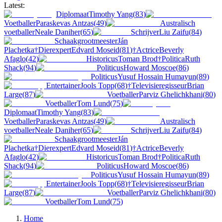
Latest:
Diplomaat
Timothy Yang
(
83
)
Voetballer
Paraskevas Antzas
(
49
)
Australisch
voetballer
Neale Daniher
(
65
)
Schrijver
Liu Zaifu
(
84
)
Schaakgrootmeester
Ján
Plachetka
†
Dierexpert
Edvard Moseid
(
81
)
†
Actrice
Beverly
Afaglo
(
42
)
Historicus
Toman Brod
†
Politica
Ruth
Shack
(
94
)
Politicus
Howard Moscoe
(
86
)
Politicus
Yusuf Hossain Humayun
(
89
)
Entertainer
Jools Topp
(
68
)
†
Televisieregisseur
Brian
Large
(
87
)
Voetballer
Parviz Ghelichkhani
(
80
)
Voetballer
Tom Lund
(
75
)
Diplomaat
Timothy Yang
(
83
)
Voetballer
Paraskevas Antzas
(
49
)
Australisch
voetballer
Neale Daniher
(
65
)
Schrijver
Liu Zaifu
(
84
)
Schaakgrootmeester
Ján
Plachetka
†
Dierexpert
Edvard Moseid
(
81
)
†
Actrice
Beverly
Afaglo
(
42
)
Historicus
Toman Brod
†
Politica
Ruth
Shack
(
94
)
Politicus
Howard Moscoe
(
86
)
Politicus
Yusuf Hossain Humayun
(
89
)
Entertainer
Jools Topp
(
68
)
†
Televisieregisseur
Brian
Large
(
87
)
Voetballer
Parviz Ghelichkhani
(
80
)
Voetballer
Tom Lund
(
75
)
Home