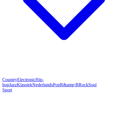
Country
Electronic
Hip-
hop
Jazz
Klassiek
Nederlands
Pop
R&amp;B
Rock
Soul
Sport