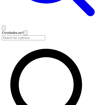
Overleden
.ne
†