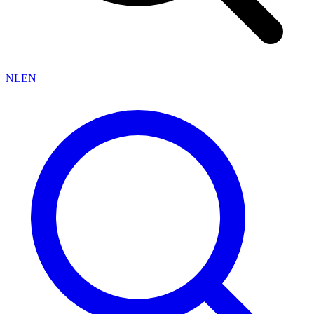
NL
EN