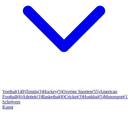
Voetbal
(
149
)
Tennis
(
3
)
Hockey
(
5
)
Overige Sporten
(
55
)
American
Football
(
6
)
Atletiek
(
3
)
Basketbal
(
8
)
Cricket
(
3
)
Honkbal
(
5
)
Motorsport
(
1
Schrijvers
Kunst