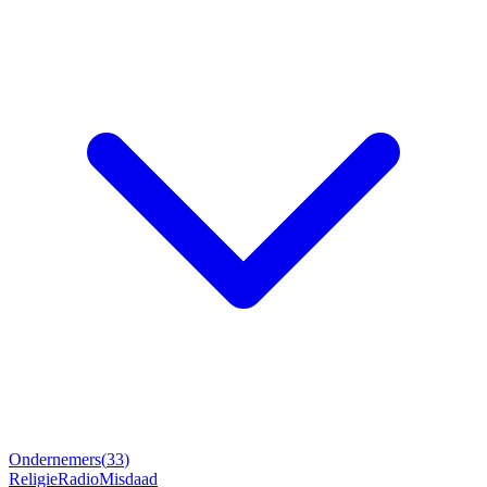
Ondernemers
(
33
)
Religie
Radio
Misdaad