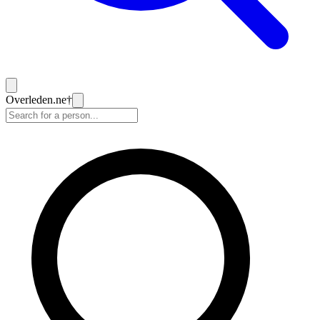
Overleden
.ne
†