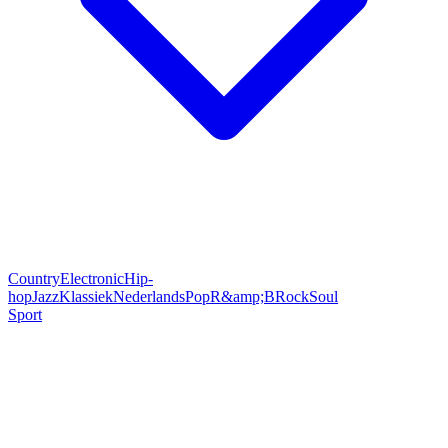
Country
Electronic
Hip-
hop
Jazz
Klassiek
Nederlands
Pop
R&amp;B
Rock
Soul
Sport