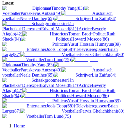
Latest:
Diplomaat
Timothy Yang
(
83
)
Voetballer
Paraskevas Antzas
(
49
)
Australisch
voetballer
Neale Daniher
(
65
)
Schrijver
Liu Zaifu
(
84
)
Schaakgrootmeester
Ján
Plachetka
†
Dierexpert
Edvard Moseid
(
81
)
†
Actrice
Beverly
Afaglo
(
42
)
Historicus
Toman Brod
†
Politica
Ruth
Shack
(
94
)
Politicus
Howard Moscoe
(
86
)
Politicus
Yusuf Hossain Humayun
(
89
)
Entertainer
Jools Topp
(
68
)
†
Televisieregisseur
Brian
Large
(
87
)
Voetballer
Parviz Ghelichkhani
(
80
)
Voetballer
Tom Lund
(
75
)
Diplomaat
Timothy Yang
(
83
)
Voetballer
Paraskevas Antzas
(
49
)
Australisch
voetballer
Neale Daniher
(
65
)
Schrijver
Liu Zaifu
(
84
)
Schaakgrootmeester
Ján
Plachetka
†
Dierexpert
Edvard Moseid
(
81
)
†
Actrice
Beverly
Afaglo
(
42
)
Historicus
Toman Brod
†
Politica
Ruth
Shack
(
94
)
Politicus
Howard Moscoe
(
86
)
Politicus
Yusuf Hossain Humayun
(
89
)
Entertainer
Jools Topp
(
68
)
†
Televisieregisseur
Brian
Large
(
87
)
Voetballer
Parviz Ghelichkhani
(
80
)
Voetballer
Tom Lund
(
75
)
Home