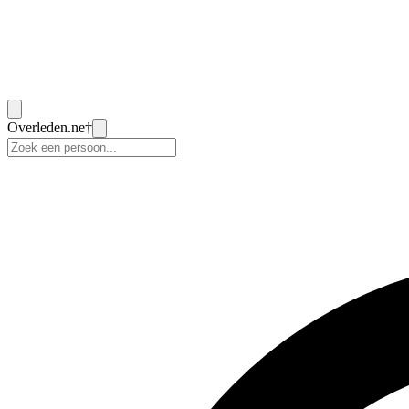
Overleden
.ne
†