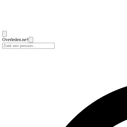
Overleden
.ne
†