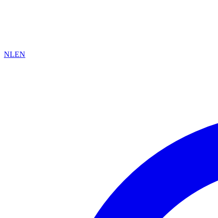
NL
EN