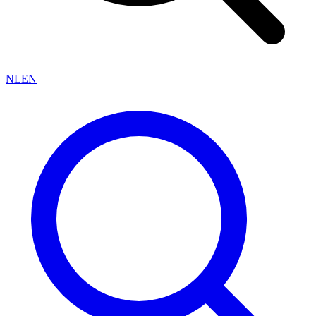
NL
EN