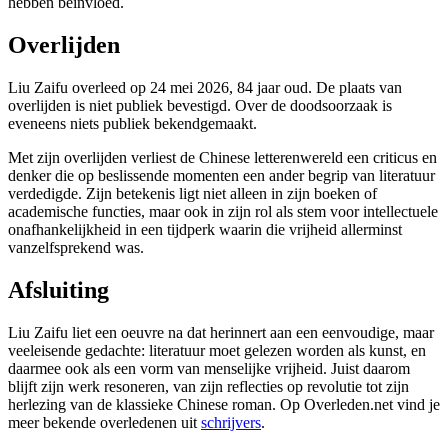
hebben beïnvloed.
Overlijden
Liu Zaifu overleed op 24 mei 2026, 84 jaar oud. De plaats van
overlijden is niet publiek bevestigd. Over de doodsoorzaak is
eveneens niets publiek bekendgemaakt.
Met zijn overlijden verliest de Chinese letterenwereld een criticus en
denker die op beslissende momenten een ander begrip van literatuur
verdedigde. Zijn betekenis ligt niet alleen in zijn boeken of
academische functies, maar ook in zijn rol als stem voor intellectuele
onafhankelijkheid in een tijdperk waarin die vrijheid allerminst
vanzelfsprekend was.
Afsluiting
Liu Zaifu liet een oeuvre na dat herinnert aan een eenvoudige, maar
veeleisende gedachte: literatuur moet gelezen worden als kunst, en
daarmee ook als een vorm van menselijke vrijheid. Juist daarom
blijft zijn werk resoneren, van zijn reflecties op revolutie tot zijn
herlezing van de klassieke Chinese roman. Op Overleden.net vind je
meer bekende overledenen uit
schrijvers
.