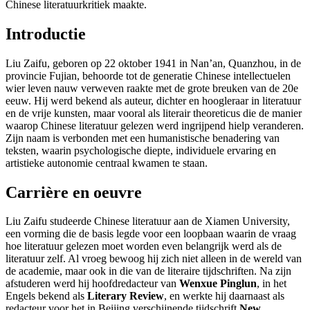
Chinese literatuurkritiek maakte.
Introductie
Liu Zaifu, geboren op 22 oktober 1941 in Nan’an, Quanzhou, in de
provincie Fujian, behoorde tot de generatie Chinese intellectuelen
wier leven nauw verweven raakte met de grote breuken van de 20e
eeuw. Hij werd bekend als auteur, dichter en hoogleraar in literatuur
en de vrije kunsten, maar vooral als literair theoreticus die de manier
waarop Chinese literatuur gelezen werd ingrijpend hielp veranderen.
Zijn naam is verbonden met een humanistische benadering van
teksten, waarin psychologische diepte, individuele ervaring en
artistieke autonomie centraal kwamen te staan.
Carrière en oeuvre
Liu Zaifu studeerde Chinese literatuur aan de Xiamen University,
een vorming die de basis legde voor een loopbaan waarin de vraag
hoe literatuur gelezen moet worden even belangrijk werd als de
literatuur zelf. Al vroeg bewoog hij zich niet alleen in de wereld van
de academie, maar ook in die van de literaire tijdschriften. Na zijn
afstuderen werd hij hoofdredacteur van
Wenxue Pinglun
, in het
Engels bekend als
Literary Review
, en werkte hij daarnaast als
redacteur voor het in Beijing verschijnende tijdschrift
New