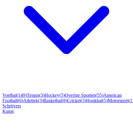
Voetbal
(
149
)
Tennis
(
3
)
Hockey
(
5
)
Overige Sporten
(
55
)
American
Football
(
6
)
Atletiek
(
3
)
Basketbal
(
8
)
Cricket
(
3
)
Honkbal
(
5
)
Motorsport
(
1
Schrijvers
Kunst