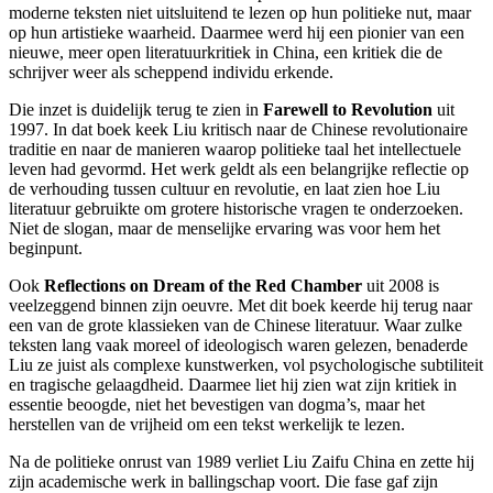
moderne teksten niet uitsluitend te lezen op hun politieke nut, maar
op hun artistieke waarheid. Daarmee werd hij een pionier van een
nieuwe, meer open literatuurkritiek in China, een kritiek die de
schrijver weer als scheppend individu erkende.
Die inzet is duidelijk terug te zien in
Farewell to Revolution
uit
1997. In dat boek keek Liu kritisch naar de Chinese revolutionaire
traditie en naar de manieren waarop politieke taal het intellectuele
leven had gevormd. Het werk geldt als een belangrijke reflectie op
de verhouding tussen cultuur en revolutie, en laat zien hoe Liu
literatuur gebruikte om grotere historische vragen te onderzoeken.
Niet de slogan, maar de menselijke ervaring was voor hem het
beginpunt.
Ook
Reflections on Dream of the Red Chamber
uit 2008 is
veelzeggend binnen zijn oeuvre. Met dit boek keerde hij terug naar
een van de grote klassieken van de Chinese literatuur. Waar zulke
teksten lang vaak moreel of ideologisch waren gelezen, benaderde
Liu ze juist als complexe kunstwerken, vol psychologische subtiliteit
en tragische gelaagdheid. Daarmee liet hij zien wat zijn kritiek in
essentie beoogde, niet het bevestigen van dogma’s, maar het
herstellen van de vrijheid om een tekst werkelijk te lezen.
Na de politieke onrust van 1989 verliet Liu Zaifu China en zette hij
zijn academische werk in ballingschap voort. Die fase gaf zijn