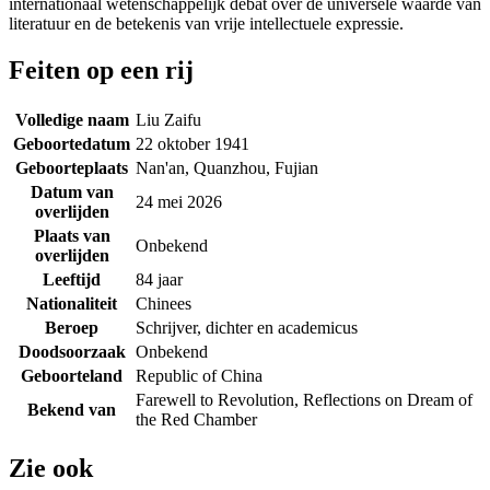
internationaal wetenschappelijk debat over de universele waarde van
literatuur en de betekenis van vrije intellectuele expressie.
Feiten op een rij
Volledige naam
Liu Zaifu
Geboortedatum
22 oktober 1941
Geboorteplaats
Nan'an, Quanzhou, Fujian
Datum van
24 mei 2026
overlijden
Plaats van
Onbekend
overlijden
Leeftijd
84 jaar
Nationaliteit
Chinees
Beroep
Schrijver, dichter en academicus
Doodsoorzaak
Onbekend
Geboorteland
Republic of China
Farewell to Revolution, Reflections on Dream of
Bekend van
the Red Chamber
Zie ook