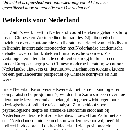
Dit artikel is opgesteld met ondersteuning van AI-tools en
geverifieerd door de redactie van Overleden.net.
Betekenis voor Nederland
Liu Zaifu’s werk heeft in Nederland vooral betekenis gehad als brug
tussen Chinese en Westerse literaire tradities. Zijn theoretische
inzichten over de autonomie van literatuur en de rol van het individu
in literaire interpretatie resoneerden met Nederlandse academische
debatten over cultuurkritiek en humanistische waarden. Via
vertalingen en internationale conferenties droeg hij bij aan een
breder Europees begrip van Chinese moderne literatuur, waardoor
Nederlandse uitgevers en literatuurwetenschappers toegang kregen
tot een genuanceerder perspectief op Chinese schrijvers en hun
werk.
In de Nederlandse universiteitswereld, met name in sinologie- en
comparatistische programma’s, werden Liu Zaifu’s ideeën over hoe
literatuur te lezen erkend als belangrijk tegengewicht tegen puur
ideologische of politieke tekstanalyse. Zijn pleidooi voor
psychologische diepte en artistieke autonomie sloot aan bij
Nederlandse literaire kritische tradities. Hoewel Liu Zaifu niet als
een ‘Nederlandse’ intellectueel kan worden beschouwd, heeft hij
indirect invloed gehad op hoe Nederland zich positioneerde in