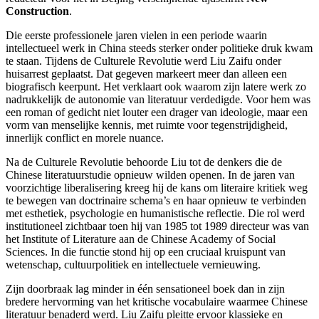
Construction
.
Die eerste professionele jaren vielen in een periode waarin
intellectueel werk in China steeds sterker onder politieke druk kwam
te staan. Tijdens de Culturele Revolutie werd Liu Zaifu onder
huisarrest geplaatst. Dat gegeven markeert meer dan alleen een
biografisch keerpunt. Het verklaart ook waarom zijn latere werk zo
nadrukkelijk de autonomie van literatuur verdedigde. Voor hem was
een roman of gedicht niet louter een drager van ideologie, maar een
vorm van menselijke kennis, met ruimte voor tegenstrijdigheid,
innerlijk conflict en morele nuance.
Na de Culturele Revolutie behoorde Liu tot de denkers die de
Chinese literatuurstudie opnieuw wilden openen. In de jaren van
voorzichtige liberalisering kreeg hij de kans om literaire kritiek weg
te bewegen van doctrinaire schema’s en haar opnieuw te verbinden
met esthetiek, psychologie en humanistische reflectie. Die rol werd
institutioneel zichtbaar toen hij van 1985 tot 1989 directeur was van
het Institute of Literature aan de Chinese Academy of Social
Sciences. In die functie stond hij op een cruciaal kruispunt van
wetenschap, cultuurpolitiek en intellectuele vernieuwing.
Zijn doorbraak lag minder in één sensationeel boek dan in zijn
bredere hervorming van het kritische vocabulaire waarmee Chinese
literatuur benaderd werd. Liu Zaifu pleitte ervoor klassieke en