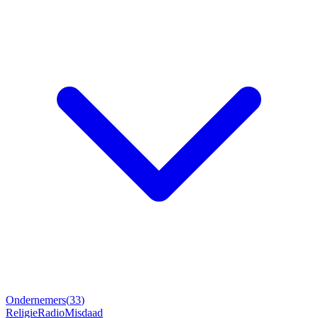
Ondernemers
(
33
)
Religie
Radio
Misdaad