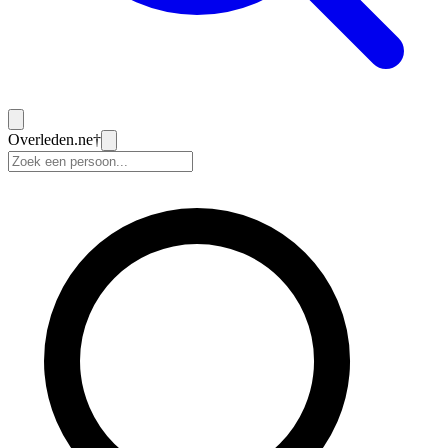
Overleden
.ne
†