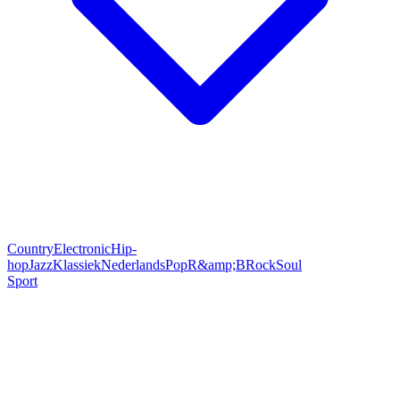
Country
Electronic
Hip-
hop
Jazz
Klassiek
Nederlands
Pop
R&amp;B
Rock
Soul
Sport