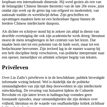
loopbaan een internationale dimensie. Hij werd gezien als een van
de belangrijke Chinese literaire theoretici van de late 20e eeuw, juist
omdat zijn werk op de grens lag van erfgoed en moderniteit, van
nationale traditie en wereldwijd debat. Zijn geschriften en
opvattingen maakten hem tot een herkenbare figuur binnen de
bredere Chinese intellectuele diaspora.
Als dichter en schrijver stond hij in zekere zin altijd in dienst van
dezelfde overtuiging die ook zijn academische werk droeg: literatuur
moest de mens terugbrengen in het centrum van het lezen. Dat
maakte hem niet tot een polemist van de luide soort, maar tot een
bedachtzame hervormer. Zijn invloed lag in de manier waarop hij
een hele discipline hielp verschuiven, van politieke interpretatie naar
een opener, menselijker en artistiek scherper begrip van teksten.
Privéleven
Over Liu Zaifu’s privéleven is in de beschikbare, publiek bevestigde
informatie weinig bekend. Wel is duidelijk dat de politieke
omstandigheden van zijn tijd diep doorwerkten in zijn intellectuele
ontwikkeling. De ervaring van huisarrest tijdens de Culturele
Revolutie en zijn latere leven in ballingschap vormden geen
losstaande episodes, maar omstandigheden die zijn denken over
vrijheid, literatuur en de waarde van onafhankelijke kritiek zichtbaar