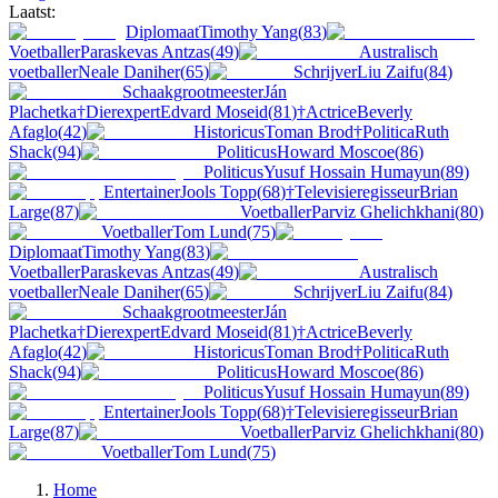
Laatst:
Diplomaat
Timothy Yang
(
83
)
Voetballer
Paraskevas Antzas
(
49
)
Australisch
voetballer
Neale Daniher
(
65
)
Schrijver
Liu Zaifu
(
84
)
Schaakgrootmeester
Ján
Plachetka
†
Dierexpert
Edvard Moseid
(
81
)
†
Actrice
Beverly
Afaglo
(
42
)
Historicus
Toman Brod
†
Politica
Ruth
Shack
(
94
)
Politicus
Howard Moscoe
(
86
)
Politicus
Yusuf Hossain Humayun
(
89
)
Entertainer
Jools Topp
(
68
)
†
Televisieregisseur
Brian
Large
(
87
)
Voetballer
Parviz Ghelichkhani
(
80
)
Voetballer
Tom Lund
(
75
)
Diplomaat
Timothy Yang
(
83
)
Voetballer
Paraskevas Antzas
(
49
)
Australisch
voetballer
Neale Daniher
(
65
)
Schrijver
Liu Zaifu
(
84
)
Schaakgrootmeester
Ján
Plachetka
†
Dierexpert
Edvard Moseid
(
81
)
†
Actrice
Beverly
Afaglo
(
42
)
Historicus
Toman Brod
†
Politica
Ruth
Shack
(
94
)
Politicus
Howard Moscoe
(
86
)
Politicus
Yusuf Hossain Humayun
(
89
)
Entertainer
Jools Topp
(
68
)
†
Televisieregisseur
Brian
Large
(
87
)
Voetballer
Parviz Ghelichkhani
(
80
)
Voetballer
Tom Lund
(
75
)
Home