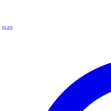
NL
EN