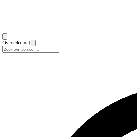
Overleden
.ne
†