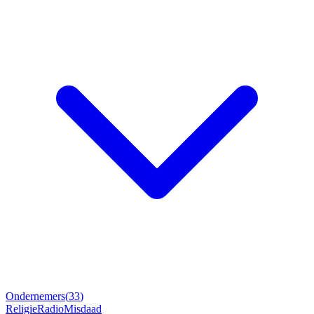
Ondernemers
(
33
)
Religie
Radio
Misdaad