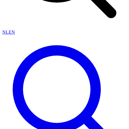
NL
EN