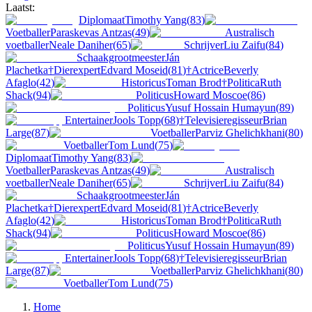
Laatst:
Diplomaat
Timothy Yang
(
83
)
Voetballer
Paraskevas Antzas
(
49
)
Australisch
voetballer
Neale Daniher
(
65
)
Schrijver
Liu Zaifu
(
84
)
Schaakgrootmeester
Ján
Plachetka
†
Dierexpert
Edvard Moseid
(
81
)
†
Actrice
Beverly
Afaglo
(
42
)
Historicus
Toman Brod
†
Politica
Ruth
Shack
(
94
)
Politicus
Howard Moscoe
(
86
)
Politicus
Yusuf Hossain Humayun
(
89
)
Entertainer
Jools Topp
(
68
)
†
Televisieregisseur
Brian
Large
(
87
)
Voetballer
Parviz Ghelichkhani
(
80
)
Voetballer
Tom Lund
(
75
)
Diplomaat
Timothy Yang
(
83
)
Voetballer
Paraskevas Antzas
(
49
)
Australisch
voetballer
Neale Daniher
(
65
)
Schrijver
Liu Zaifu
(
84
)
Schaakgrootmeester
Ján
Plachetka
†
Dierexpert
Edvard Moseid
(
81
)
†
Actrice
Beverly
Afaglo
(
42
)
Historicus
Toman Brod
†
Politica
Ruth
Shack
(
94
)
Politicus
Howard Moscoe
(
86
)
Politicus
Yusuf Hossain Humayun
(
89
)
Entertainer
Jools Topp
(
68
)
†
Televisieregisseur
Brian
Large
(
87
)
Voetballer
Parviz Ghelichkhani
(
80
)
Voetballer
Tom Lund
(
75
)
Home