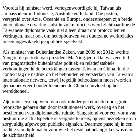
Voordat hij minister werd, vertegenwoordigde hij Taiwan als
ambassadeur in Indonesië, Australië en Ierland. Die posten,
verspreid over Azië, Oceanië en Europa, onderstreepten zijn brede
internationale ervaring. Juist in zulke functies werd zichtbaar hoe de
Taiwanese diplomatie vaak niet alleen draait om protocollen en
verdragen, maar ook om het opbouwen van duurzame werkrelaties
in een ingewikkeld geopolitiek speelveld.
Als minister van Buitenlandse Zaken, van 2009 tot 2012, werkte
Yang in de periode van president Ma Ying-jeou. Dat was een tijd
van pragmatische buitenlandse politiek en relatief stabiele
verhoudingen in de betrekkingen tussen Taiwan en China. In die
context lag de nadruk op het behouden en versterken van Taiwan’s
internationale netwerk, terwijl tegelijk behoedzaam moest worden
gemanoeuvreerd onder toenemende Chinese invloed op het
wereldtoneel.
Zijn ministerschap werd dan ook minder gekenmerkt door grote
retorische gebaren dan door institutioneel werk, overleg en het
beschermen van diplomatieke ruimte. Yang stond voor een vorm van
bestuur die zich afspeelde in vergaderkamers, tijdens bezoeken en in
zorgvuldig afgewogen publieke signalen. Daarmee paste hij in een
traditie van diplomaten voor wie het resultaat belangrijker was dan
de zichtbaarheid.