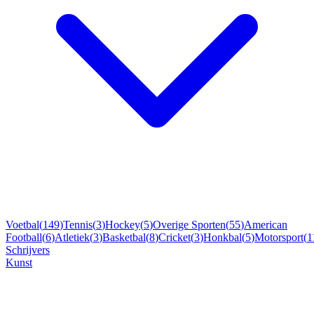
Voetbal
(
149
)
Tennis
(
3
)
Hockey
(
5
)
Overige Sporten
(
55
)
American
Football
(
6
)
Atletiek
(
3
)
Basketbal
(
8
)
Cricket
(
3
)
Honkbal
(
5
)
Motorsport
(
1
Schrijvers
Kunst