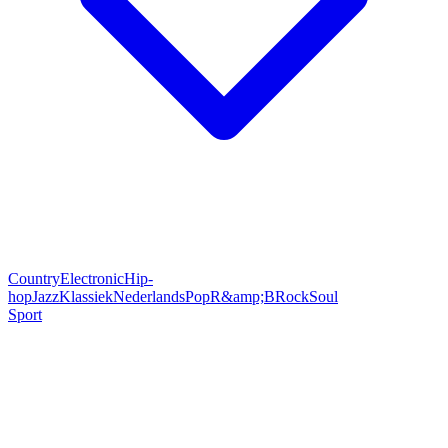
Country
Electronic
Hip-
hop
Jazz
Klassiek
Nederlands
Pop
R&amp;B
Rock
Soul
Sport