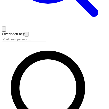
Overleden
.ne
†