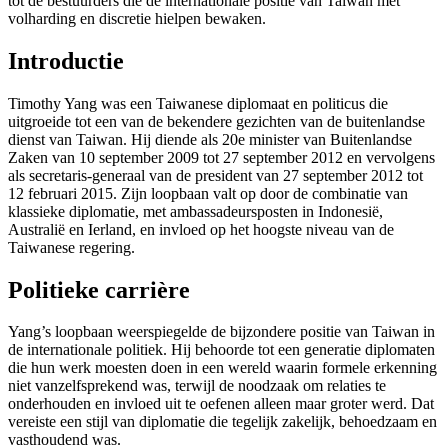
tot de bestuurders die de internationale positie van Taiwan met
volharding en discretie hielpen bewaken.
Introductie
Timothy Yang was een Taiwanese diplomaat en politicus die
uitgroeide tot een van de bekendere gezichten van de buitenlandse
dienst van Taiwan. Hij diende als 20e minister van Buitenlandse
Zaken van 10 september 2009 tot 27 september 2012 en vervolgens
als secretaris-generaal van de president van 27 september 2012 tot
12 februari 2015. Zijn loopbaan valt op door de combinatie van
klassieke diplomatie, met ambassadeursposten in Indonesië,
Australië en Ierland, en invloed op het hoogste niveau van de
Taiwanese regering.
Politieke carrière
Yang’s loopbaan weerspiegelde de bijzondere positie van Taiwan in
de internationale politiek. Hij behoorde tot een generatie diplomaten
die hun werk moesten doen in een wereld waarin formele erkenning
niet vanzelfsprekend was, terwijl de noodzaak om relaties te
onderhouden en invloed uit te oefenen alleen maar groter werd. Dat
vereiste een stijl van diplomatie die tegelijk zakelijk, behoedzaam en
vasthoudend was.