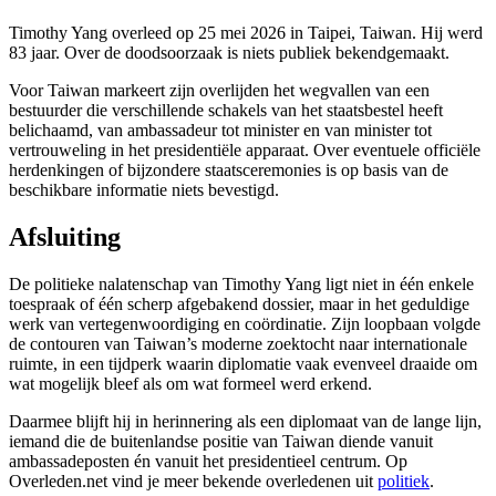
Timothy Yang overleed op 25 mei 2026 in Taipei, Taiwan. Hij werd
83 jaar. Over de doodsoorzaak is niets publiek bekendgemaakt.
Voor Taiwan markeert zijn overlijden het wegvallen van een
bestuurder die verschillende schakels van het staatsbestel heeft
belichaamd, van ambassadeur tot minister en van minister tot
vertrouweling in het presidentiële apparaat. Over eventuele officiële
herdenkingen of bijzondere staatsceremonies is op basis van de
beschikbare informatie niets bevestigd.
Afsluiting
De politieke nalatenschap van Timothy Yang ligt niet in één enkele
toespraak of één scherp afgebakend dossier, maar in het geduldige
werk van vertegenwoordiging en coördinatie. Zijn loopbaan volgde
de contouren van Taiwan’s moderne zoektocht naar internationale
ruimte, in een tijdperk waarin diplomatie vaak evenveel draaide om
wat mogelijk bleef als om wat formeel werd erkend.
Daarmee blijft hij in herinnering als een diplomaat van de lange lijn,
iemand die de buitenlandse positie van Taiwan diende vanuit
ambassadeposten én vanuit het presidentieel centrum. Op
Overleden.net vind je meer bekende overledenen uit
politiek
.