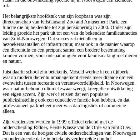
rol.
Het belangrijkste hoofdstuk van zijn loopbaan was zijn
directeurschap van Kristiansand Zoo and Amusement Park, een
functie die hij bekleedde tot zijn pensionering in 2000. Onder zijn
leiding groeide het park uit tot een van de bekendste familieattracties
van Zuid-Noorwegen. Dat succes zat niet alleen in
bezoekersaantallen of infrastructuur, maar ook in de manier waarop
een dierentuin en een pretpark samen een bredere bestemming
konden vormen, voor ontspanning én voor kennismaking met dieren
en natuur.
Juist daarin school zijn betekenis. Moseid werkte in een tijdperk
waarin modern dierentuinmanagement steeds meer draaide om een
evenwicht tussen recreatie en verantwoordelijkheid. In Noorwegen,
waar natuurbehoud cultureel zwaar weegt, kreeg die ontwikkeling
een eigen accent. Zijn werk liet zien dat een populaire
publieksinstelling ook een educatieve functie kon hebben, en dat
professioneel parkbeheer meer was dan logistiek of commercie
alleen.
Zijn verdiensten werden in 1999 officieel erkend met de
onderscheiding Ridder, Eerste Klasse van de Orde van Sint-Olav.
Dat is een van de hoogste civiele onderscheidingen van Noorwegen
en onderstreepte dat zijn betekenis verder reikte dan het