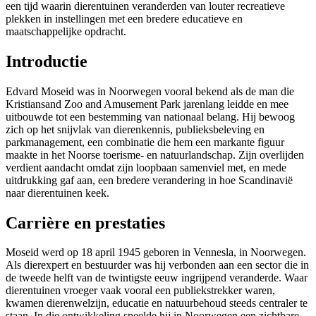
een tijd waarin dierentuinen veranderden van louter recreatieve
plekken in instellingen met een bredere educatieve en
maatschappelijke opdracht.
Introductie
Edvard Moseid was in Noorwegen vooral bekend als de man die
Kristiansand Zoo and Amusement Park jarenlang leidde en mee
uitbouwde tot een bestemming van nationaal belang. Hij bewoog
zich op het snijvlak van dierenkennis, publieksbeleving en
parkmanagement, een combinatie die hem een markante figuur
maakte in het Noorse toerisme- en natuurlandschap. Zijn overlijden
verdient aandacht omdat zijn loopbaan samenviel met, en mede
uitdrukking gaf aan, een bredere verandering in hoe Scandinavië
naar dierentuinen keek.
Carrière en prestaties
Moseid werd op 18 april 1945 geboren in Vennesla, in Noorwegen.
Als dierexpert en bestuurder was hij verbonden aan een sector die in
de tweede helft van de twintigste eeuw ingrijpend veranderde. Waar
dierentuinen vroeger vaak vooral een publiekstrekker waren,
kwamen dierenwelzijn, educatie en natuurbehoud steeds centraler te
staan. In die ontwikkeling speelde hij in Noorwegen een zichtbare