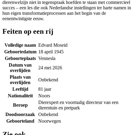
dierenwelzijn niet in tegenspraak hoefden te staan met commercieel
succes – een les die ook Nederlandse instellingen ter harte namen in
hun eigen transformatieprocessen aan het begin van de
eenentwintigste eeuw.
Feiten op een rij
Volledige naam
Edvard Moseid
Geboortedatum
18 april 1945
Geboorteplaats
Vennesla
Datum van
24 mei 2026
overlijden
Plaats van
Onbekend
overlijden
Leeftijd
81 jaar
Nationaliteit
Noors
Dierexpert en voormalig directeur van een
Beroep
dierentuin en pretpark
Doodsoorzaak
Onbekend
Geboorteland
Noorwegen
Zie ook