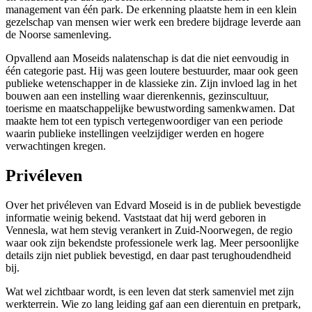
management van één park. De erkenning plaatste hem in een klein
gezelschap van mensen wier werk een bredere bijdrage leverde aan
de Noorse samenleving.
Opvallend aan Moseids nalatenschap is dat die niet eenvoudig in
één categorie past. Hij was geen loutere bestuurder, maar ook geen
publieke wetenschapper in de klassieke zin. Zijn invloed lag in het
bouwen aan een instelling waar dierenkennis, gezinscultuur,
toerisme en maatschappelijke bewustwording samenkwamen. Dat
maakte hem tot een typisch vertegenwoordiger van een periode
waarin publieke instellingen veelzijdiger werden en hogere
verwachtingen kregen.
Privéleven
Over het privéleven van Edvard Moseid is in de publiek bevestigde
informatie weinig bekend. Vaststaat dat hij werd geboren in
Vennesla, wat hem stevig verankert in Zuid-Noorwegen, de regio
waar ook zijn bekendste professionele werk lag. Meer persoonlijke
details zijn niet publiek bevestigd, en daar past terughoudendheid
bij.
Wat wel zichtbaar wordt, is een leven dat sterk samenviel met zijn
werkterrein. Wie zo lang leiding gaf aan een dierentuin en pretpark,