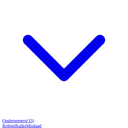
Ondernemers
(
33
)
Religie
Radio
Misdaad