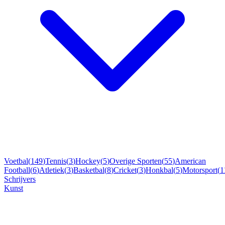
Voetbal
(
149
)
Tennis
(
3
)
Hockey
(
5
)
Overige Sporten
(
55
)
American
Football
(
6
)
Atletiek
(
3
)
Basketbal
(
8
)
Cricket
(
3
)
Honkbal
(
5
)
Motorsport
(
1
Schrijvers
Kunst