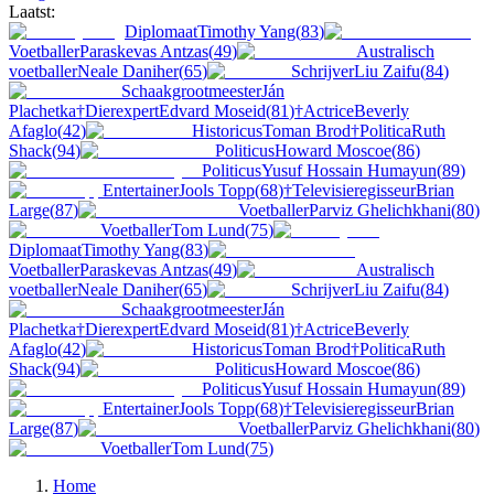
Laatst:
Diplomaat
Timothy Yang
(
83
)
Voetballer
Paraskevas Antzas
(
49
)
Australisch
voetballer
Neale Daniher
(
65
)
Schrijver
Liu Zaifu
(
84
)
Schaakgrootmeester
Ján
Plachetka
†
Dierexpert
Edvard Moseid
(
81
)
†
Actrice
Beverly
Afaglo
(
42
)
Historicus
Toman Brod
†
Politica
Ruth
Shack
(
94
)
Politicus
Howard Moscoe
(
86
)
Politicus
Yusuf Hossain Humayun
(
89
)
Entertainer
Jools Topp
(
68
)
†
Televisieregisseur
Brian
Large
(
87
)
Voetballer
Parviz Ghelichkhani
(
80
)
Voetballer
Tom Lund
(
75
)
Diplomaat
Timothy Yang
(
83
)
Voetballer
Paraskevas Antzas
(
49
)
Australisch
voetballer
Neale Daniher
(
65
)
Schrijver
Liu Zaifu
(
84
)
Schaakgrootmeester
Ján
Plachetka
†
Dierexpert
Edvard Moseid
(
81
)
†
Actrice
Beverly
Afaglo
(
42
)
Historicus
Toman Brod
†
Politica
Ruth
Shack
(
94
)
Politicus
Howard Moscoe
(
86
)
Politicus
Yusuf Hossain Humayun
(
89
)
Entertainer
Jools Topp
(
68
)
†
Televisieregisseur
Brian
Large
(
87
)
Voetballer
Parviz Ghelichkhani
(
80
)
Voetballer
Tom Lund
(
75
)
Home