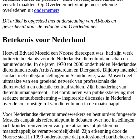
verschil maakten. Op Overleden.net vind je meer bekende
overledenen uit
ondernemers
.
Dit artikel is opgesteld met ondersteuning van AI-tools en
geverifieerd door de redactie van Overleden.net.
Betekenis voor Nederland
Hoewel Edvard Moseid een Noorse dierexpert was, had zijn werk
indirecte betekenis voor de Nederlandse dierentuinlandschap en
natuureducatie. In de jaren 1970 tot 2000 onderhielden Nederlandse
dierentuinen zoals Artis Amsterdam en Diergaarde Blijdorp intensief
contact met collega-instellingen in Scandinavië, waar Moseid deel
uitmaakte van een groeiend netwerk van professionals die
dierenwelzijn en educatie centraal stelden. Zijn benadering van
dierentuinmanagement – het combineren van publieksbeleving met
serieuze natuurbescherming – inspireerde discussies in Nederland
over de toekomstige rol van dierentuinen in de maatschappij.
Voor Nederlandse dierentuinmedewerkers en bestuurders fungeerde
Moseids aanpak als referentiepunt in debatten over hoe instellingen
zich konden reinventeren van pure attracties tot plekken met
maatschappelijke verantwoordelijkheid. Zijn erkenning door de
Noorse staat in 1999 onderstreepte dat professioneel parkbeheer en