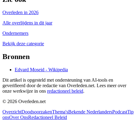
Overleden in 2026
Alle overlijdens in dit jaar
Ondernemers
Bekijk deze categorie
Bronnen
Edvard Moseid - Wikipedia
Dit artikel is opgesteld met ondersteuning van AI-tools en
geverifieerd door de redactie van Overleden.net. Lees meer over
onze werkwijze in ons
redactioneel beleid
.
©
2026
Overleden.net
Overzicht
Doodsoorzaken
Thema's
Bekende Nederlanders
Podcast
Tip
ons
Over Ons
Redactioneel Beleid