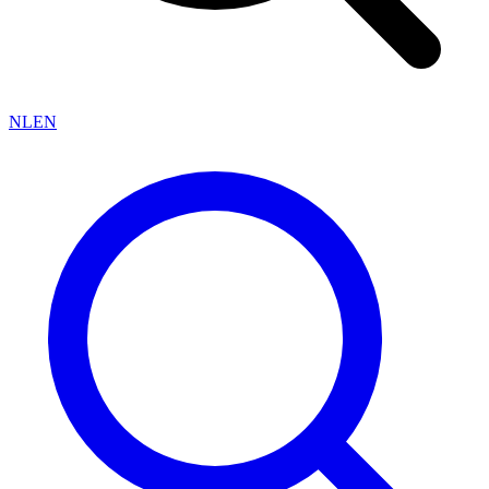
NL
EN