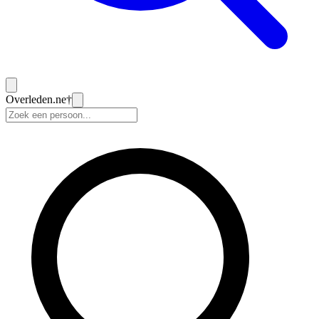
Overleden
.ne
†