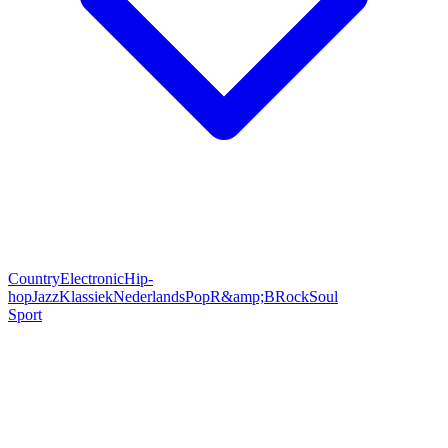
Country
Electronic
Hip-
hop
Jazz
Klassiek
Nederlands
Pop
R&amp;B
Rock
Soul
Sport