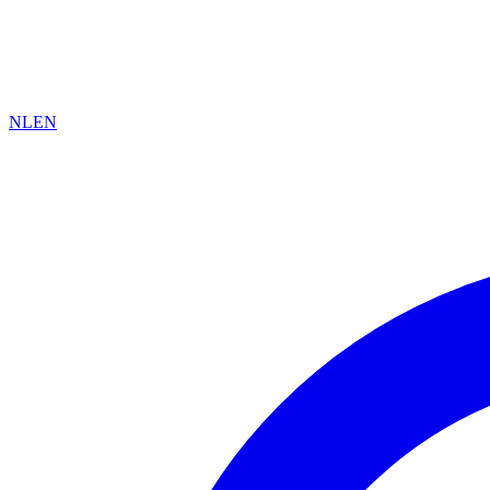
NL
EN