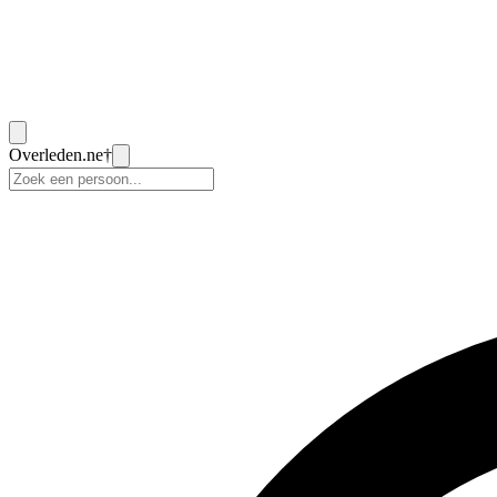
Overleden
.ne
†