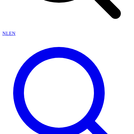
NL
EN