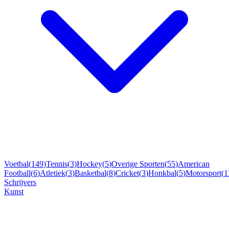
Voetbal
(
149
)
Tennis
(
3
)
Hockey
(
5
)
Overige Sporten
(
55
)
American
Football
(
6
)
Atletiek
(
3
)
Basketbal
(
8
)
Cricket
(
3
)
Honkbal
(
5
)
Motorsport
(
1
Schrijvers
Kunst