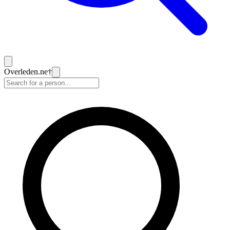
Overleden
.ne
†