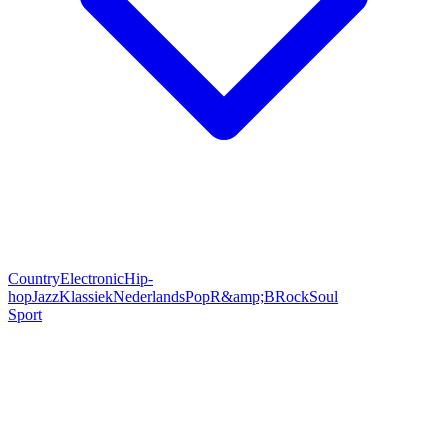
Country
Electronic
Hip-
hop
Jazz
Klassiek
Nederlands
Pop
R&amp;B
Rock
Soul
Sport