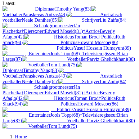
Latest:
Diplomaat
Timothy Yang
(
83
)
Voetballer
Paraskevas Antzas
(
49
)
Australisch
voetballer
Neale Daniher
(
65
)
Schrijver
Liu Zaifu
(
84
)
Schaakgrootmeester
Ján
Plachetka
†
Dierexpert
Edvard Moseid
(
81
)
†
Actrice
Beverly
Afaglo
(
42
)
Historicus
Toman Brod
†
Politica
Ruth
Shack
(
94
)
Politicus
Howard Moscoe
(
86
)
Politicus
Yusuf Hossain Humayun
(
89
)
Entertainer
Jools Topp
(
68
)
†
Televisieregisseur
Brian
Large
(
87
)
Voetballer
Parviz Ghelichkhani
(
80
)
Voetballer
Tom Lund
(
75
)
Diplomaat
Timothy Yang
(
83
)
Voetballer
Paraskevas Antzas
(
49
)
Australisch
voetballer
Neale Daniher
(
65
)
Schrijver
Liu Zaifu
(
84
)
Schaakgrootmeester
Ján
Plachetka
†
Dierexpert
Edvard Moseid
(
81
)
†
Actrice
Beverly
Afaglo
(
42
)
Historicus
Toman Brod
†
Politica
Ruth
Shack
(
94
)
Politicus
Howard Moscoe
(
86
)
Politicus
Yusuf Hossain Humayun
(
89
)
Entertainer
Jools Topp
(
68
)
†
Televisieregisseur
Brian
Large
(
87
)
Voetballer
Parviz Ghelichkhani
(
80
)
Voetballer
Tom Lund
(
75
)
Home