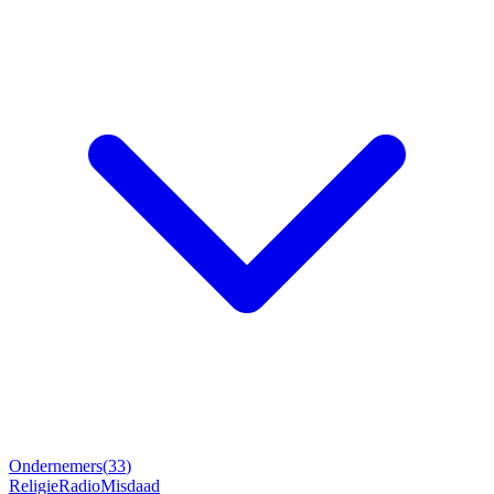
Ondernemers
(
33
)
Religie
Radio
Misdaad