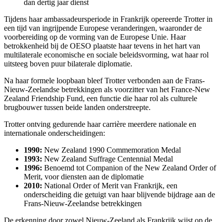
dan dertig jaar dienst
Tijdens haar ambassadeursperiode in Frankrijk opereerde Trotter in
een tijd van ingrijpende Europese veranderingen, waaronder de
voorbereiding op de vorming van de Europese Unie. Haar
betrokkenheid bij de OESO plaatste haar tevens in het hart van
multilaterale economische en sociale beleidsvorming, wat haar rol
uitsteeg boven puur bilaterale diplomatie.
Na haar formele loopbaan bleef Trotter verbonden aan de Frans-
Nieuw-Zeelandse betrekkingen als voorzitter van het France-New
Zealand Friendship Fund, een functie die haar rol als culturele
brugbouwer tussen beide landen onderstreepte.
Trotter ontving gedurende haar carrière meerdere nationale en
internationale onderscheidingen:
1990:
New Zealand 1990 Commemoration Medal
1993:
New Zealand Suffrage Centennial Medal
1996:
Benoemd tot Companion of the New Zealand Order of
Merit, voor diensten aan de diplomatie
2010:
National Order of Merit van Frankrijk, een
onderscheiding die getuigt van haar blijvende bijdrage aan de
Frans-Nieuw-Zeelandse betrekkingen
De erkenning door zowel Nieuw-Zeeland als Frankrijk wijst op de