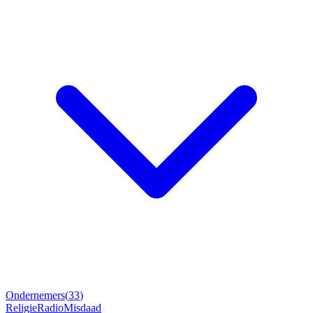
Ondernemers
(
33
)
Religie
Radio
Misdaad