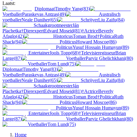
Laatst:
Diplomaat
Timothy Yang
(
83
)
Voetballer
Paraskevas Antzas
(
49
)
Australisch
voetballer
Neale Daniher
(
65
)
Schrijver
Liu Zaifu
(
84
)
Schaakgrootmeester
Ján
Plachetka
†
Dierexpert
Edvard Moseid
(
81
)
†
Actrice
Beverly
Afaglo
(
42
)
Historicus
Toman Brod
†
Politica
Ruth
Shack
(
94
)
Politicus
Howard Moscoe
(
86
)
Politicus
Yusuf Hossain Humayun
(
89
)
Entertainer
Jools Topp
(
68
)
†
Televisieregisseur
Brian
Large
(
87
)
Voetballer
Parviz Ghelichkhani
(
80
)
Voetballer
Tom Lund
(
75
)
Diplomaat
Timothy Yang
(
83
)
Voetballer
Paraskevas Antzas
(
49
)
Australisch
voetballer
Neale Daniher
(
65
)
Schrijver
Liu Zaifu
(
84
)
Schaakgrootmeester
Ján
Plachetka
†
Dierexpert
Edvard Moseid
(
81
)
†
Actrice
Beverly
Afaglo
(
42
)
Historicus
Toman Brod
†
Politica
Ruth
Shack
(
94
)
Politicus
Howard Moscoe
(
86
)
Politicus
Yusuf Hossain Humayun
(
89
)
Entertainer
Jools Topp
(
68
)
†
Televisieregisseur
Brian
Large
(
87
)
Voetballer
Parviz Ghelichkhani
(
80
)
Voetballer
Tom Lund
(
75
)
Home