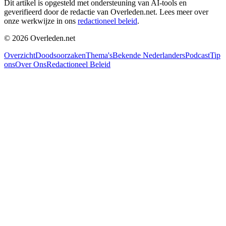
Dit artikel is opgesteld met ondersteuning van AI-tools en
geverifieerd door de redactie van Overleden.net. Lees meer over
onze werkwijze in ons
redactioneel beleid
.
©
2026
Overleden.net
Overzicht
Doodsoorzaken
Thema's
Bekende Nederlanders
Podcast
Tip
ons
Over Ons
Redactioneel Beleid