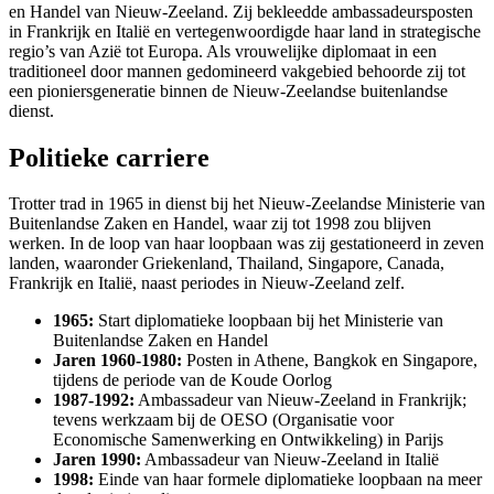
en Handel van Nieuw-Zeeland. Zij bekleedde ambassadeursposten
in Frankrijk en Italië en vertegenwoordigde haar land in strategische
regio’s van Azië tot Europa. Als vrouwelijke diplomaat in een
traditioneel door mannen gedomineerd vakgebied behoorde zij tot
een pioniersgeneratie binnen de Nieuw-Zeelandse buitenlandse
dienst.
Politieke carriere
Trotter trad in 1965 in dienst bij het Nieuw-Zeelandse Ministerie van
Buitenlandse Zaken en Handel, waar zij tot 1998 zou blijven
werken. In de loop van haar loopbaan was zij gestationeerd in zeven
landen, waaronder Griekenland, Thailand, Singapore, Canada,
Frankrijk en Italië, naast periodes in Nieuw-Zeeland zelf.
1965:
Start diplomatieke loopbaan bij het Ministerie van
Buitenlandse Zaken en Handel
Jaren 1960-1980:
Posten in Athene, Bangkok en Singapore,
tijdens de periode van de Koude Oorlog
1987-1992:
Ambassadeur van Nieuw-Zeeland in Frankrijk;
tevens werkzaam bij de OESO (Organisatie voor
Economische Samenwerking en Ontwikkeling) in Parijs
Jaren 1990:
Ambassadeur van Nieuw-Zeeland in Italië
1998:
Einde van haar formele diplomatieke loopbaan na meer