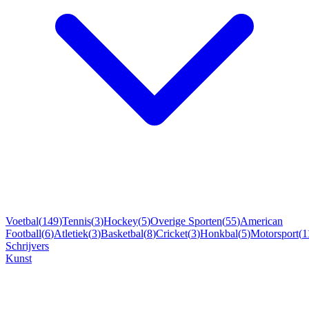
Voetbal
(
149
)
Tennis
(
3
)
Hockey
(
5
)
Overige Sporten
(
55
)
American
Football
(
6
)
Atletiek
(
3
)
Basketbal
(
8
)
Cricket
(
3
)
Honkbal
(
5
)
Motorsport
(
1
Schrijvers
Kunst