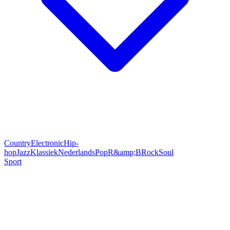
Country
Electronic
Hip-
hop
Jazz
Klassiek
Nederlands
Pop
R&amp;B
Rock
Soul
Sport