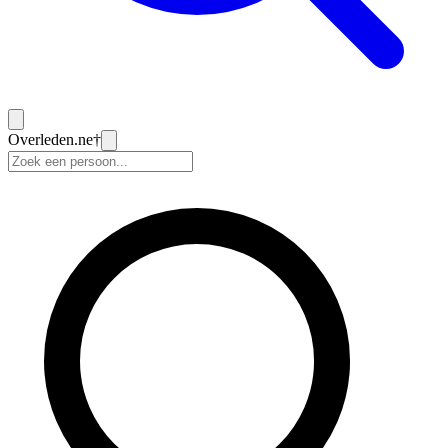
Overleden
.ne
†