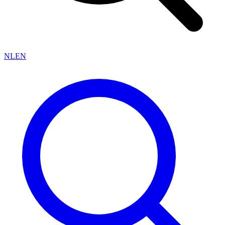
NL
EN