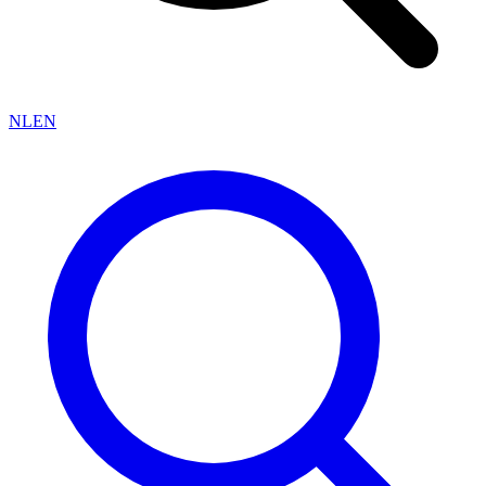
NL
EN