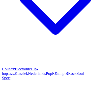
Country
Electronic
Hip-
hop
Jazz
Klassiek
Nederlands
Pop
R&amp;B
Rock
Soul
Sport