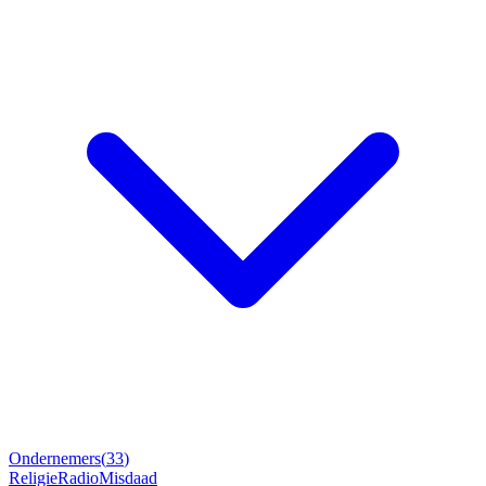
Ondernemers
(
33
)
Religie
Radio
Misdaad