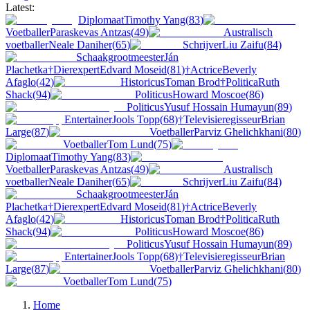
Latest:
Diplomaat
Timothy Yang
(
83
)
Voetballer
Paraskevas Antzas
(
49
)
Australisch
voetballer
Neale Daniher
(
65
)
Schrijver
Liu Zaifu
(
84
)
Schaakgrootmeester
Ján
Plachetka
†
Dierexpert
Edvard Moseid
(
81
)
†
Actrice
Beverly
Afaglo
(
42
)
Historicus
Toman Brod
†
Politica
Ruth
Shack
(
94
)
Politicus
Howard Moscoe
(
86
)
Politicus
Yusuf Hossain Humayun
(
89
)
Entertainer
Jools Topp
(
68
)
†
Televisieregisseur
Brian
Large
(
87
)
Voetballer
Parviz Ghelichkhani
(
80
)
Voetballer
Tom Lund
(
75
)
Diplomaat
Timothy Yang
(
83
)
Voetballer
Paraskevas Antzas
(
49
)
Australisch
voetballer
Neale Daniher
(
65
)
Schrijver
Liu Zaifu
(
84
)
Schaakgrootmeester
Ján
Plachetka
†
Dierexpert
Edvard Moseid
(
81
)
†
Actrice
Beverly
Afaglo
(
42
)
Historicus
Toman Brod
†
Politica
Ruth
Shack
(
94
)
Politicus
Howard Moscoe
(
86
)
Politicus
Yusuf Hossain Humayun
(
89
)
Entertainer
Jools Topp
(
68
)
†
Televisieregisseur
Brian
Large
(
87
)
Voetballer
Parviz Ghelichkhani
(
80
)
Voetballer
Tom Lund
(
75
)
Home