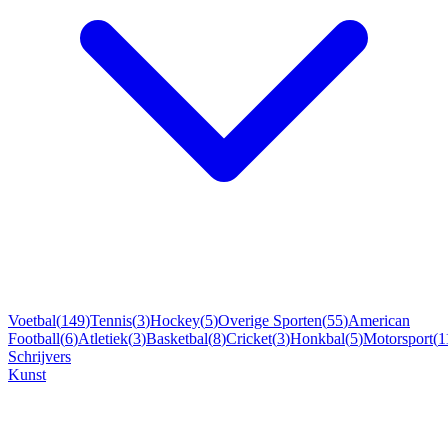
Voetbal
(
149
)
Tennis
(
3
)
Hockey
(
5
)
Overige Sporten
(
55
)
American
Football
(
6
)
Atletiek
(
3
)
Basketbal
(
8
)
Cricket
(
3
)
Honkbal
(
5
)
Motorsport
(
1
Schrijvers
Kunst