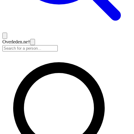
Overleden
.ne
†