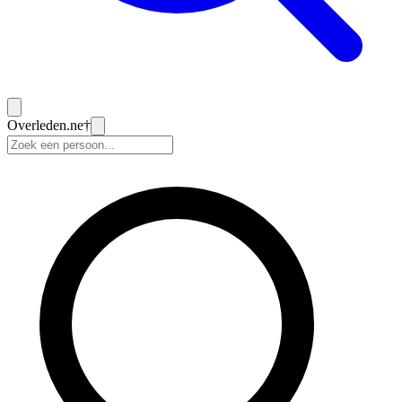
Overleden
.ne
†