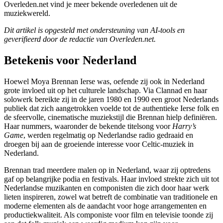
Overleden.net vind je meer bekende overledenen uit de
muziekwereld.
Dit artikel is opgesteld met ondersteuning van AI-tools en
geverifieerd door de redactie van Overleden.net.
Betekenis voor Nederland
Hoewel Moya Brennan Ierse was, oefende zij ook in Nederland
grote invloed uit op het culturele landschap. Via Clannad en haar
solowerk bereikte zij in de jaren 1980 en 1990 een groot Nederlands
publiek dat zich aangetrokken voelde tot de authentieke Ierse folk en
de sfeervolle, cinematische muziekstijl die Brennan hielp definiëren.
Haar nummers, waaronder de bekende titelsong voor
Harry’s
Game
, werden regelmatig op Nederlandse radio gedraaid en
droegen bij aan de groeiende interesse voor Celtic-muziek in
Nederland.
Brennan trad meerdere malen op in Nederland, waar zij optredens
gaf op belangrijke podia en festivals. Haar invloed strekte zich uit tot
Nederlandse muzikanten en componisten die zich door haar werk
lieten inspireren, zowel wat betreft de combinatie van traditionele en
moderne elementen als de aandacht voor hoge arrangementen en
productiekwaliteit. Als componiste voor film en televisie toonde zij