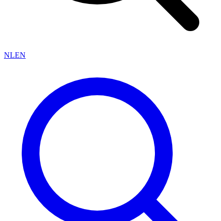
NL
EN