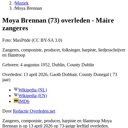
/
Muziek
/
Moya Brennan
Moya Brennan (73) overleden - Máire
zangeres
Foto:
MaxPride (CC BY-SA 3.0)
Zangeres, componiste, producer, folksinger, harpiste, liedjesschrijver
en filantroop
Geboren:
4 augustus 1952
, Dublin, County Dublin
Overleden:
13 april 2026
, Gaoth Dobhair, County Donegal
( 73
jaar)
Wikipedia (NL)
Wikipedia (EN)
IMDb
Door
Redactie Overleden.net
Zangeres, componiste, producer, harpiste en filantroop Moya
Brennan is op 13 april 2026 op 73-jarige leeftijd overleden.