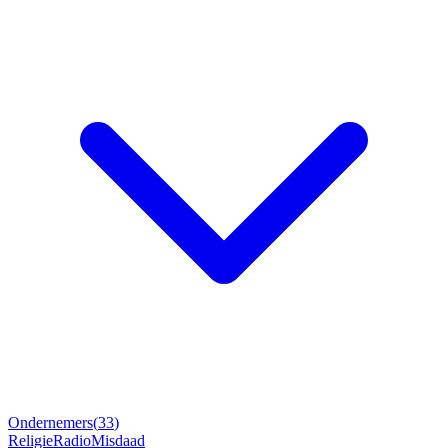
Ondernemers
(
33
)
Religie
Radio
Misdaad