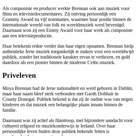
Als componiste en producer werkte Brennan ook aan muziek voor
films en televisiedocumentaires. Zij ontving persoonlijk een
Grammy Award na vijf nominaties, waarmee haar positie binnen de
internationale wereld van folk en wereldmuziek werd bevestigd.
Daarnaast won zij een Emmy Award voor haar werk als componiste
aan een televisieproductie.
Haar betekenis reikte verder dan haar eigen opnamen. Brennan hielp
authentieke Ierse muziek toegankelijk te maken voor een wereldwijd
publiek, zonder het traditionele karakter ervan te verliezen, en gold
daardoor als een pionier binnen de moderne Celtic-muziek.
Priveleven
Moya Brennan had de Ierse nationaliteit en werd geboren in Dublin,
maar haar naam bleef sterk verbonden met Gaoth Dobhair in
County Donegal. Publiek bekend is dat zij de oudste was van negen
kinderen en dat muziek een belangrijke plaats innam binnen de
familie.
Daarnaast was zij actief als filantroop, met bijzondere aandacht voor
cultureel erfgoed en muziekonderwijs in Ierland. Over haar
persoonlijke leven buiten deze publiek bekende feiten is