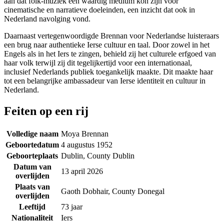
aan dat folk-muziek een waardig medium kon zijn voor
cinematische en narratieve doeleinden, een inzicht dat ook in
Nederland navolging vond.
Daarnaast vertegenwoordigde Brennan voor Nederlandse luisteraars
een brug naar authentieke Ierse cultuur en taal. Door zowel in het
Engels als in het Iers te zingen, behield zij het culturele erfgoed van
haar volk terwijl zij dit tegelijkertijd voor een internationaal,
inclusief Nederlands publiek toegankelijk maakte. Dit maakte haar
tot een belangrijke ambassadeur van Ierse identiteit en cultuur in
Nederland.
Feiten op een rij
Volledige naam
Moya Brennan
Geboortedatum
4 augustus 1952
Geboorteplaats
Dublin, County Dublin
Datum van
13 april 2026
overlijden
Plaats van
Gaoth Dobhair, County Donegal
overlijden
Leeftijd
73 jaar
Nationaliteit
Iers