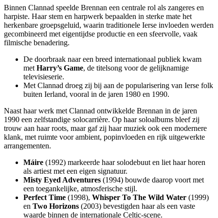
Binnen Clannad speelde Brennan een centrale rol als zangeres en
harpiste. Haar stem en harpwerk bepaalden in sterke mate het
herkenbare groepsgeluid, waarin traditionele Ierse invloeden werden
gecombineerd met eigentijdse productie en een sfeervolle, vaak
filmische benadering.
De doorbraak naar een breed internationaal publiek kwam
met
Harry’s Game
, de titelsong voor de gelijknamige
televisieserie.
Met Clannad droeg zij bij aan de popularisering van Ierse folk
buiten Ierland, vooral in de jaren 1980 en 1990.
Naast haar werk met Clannad ontwikkelde Brennan in de jaren
1990 een zelfstandige solocarrière. Op haar soloalbums bleef zij
trouw aan haar roots, maar gaf zij haar muziek ook een modernere
klank, met ruimte voor ambient, popinvloeden en rijk uitgewerkte
arrangementen.
Máire
(1992) markeerde haar solodebuut en liet haar horen
als artiest met een eigen signatuur.
Misty Eyed Adventures
(1994) bouwde daarop voort met
een toegankelijke, atmosferische stijl.
Perfect Time
(1998),
Whisper To The Wild Water
(1999)
en
Two Horizons
(2003) bevestigden haar als een vaste
waarde binnen de internationale Celtic-scene.