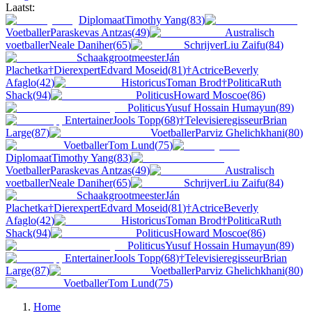
Laatst:
Diplomaat
Timothy Yang
(
83
)
Voetballer
Paraskevas Antzas
(
49
)
Australisch
voetballer
Neale Daniher
(
65
)
Schrijver
Liu Zaifu
(
84
)
Schaakgrootmeester
Ján
Plachetka
†
Dierexpert
Edvard Moseid
(
81
)
†
Actrice
Beverly
Afaglo
(
42
)
Historicus
Toman Brod
†
Politica
Ruth
Shack
(
94
)
Politicus
Howard Moscoe
(
86
)
Politicus
Yusuf Hossain Humayun
(
89
)
Entertainer
Jools Topp
(
68
)
†
Televisieregisseur
Brian
Large
(
87
)
Voetballer
Parviz Ghelichkhani
(
80
)
Voetballer
Tom Lund
(
75
)
Diplomaat
Timothy Yang
(
83
)
Voetballer
Paraskevas Antzas
(
49
)
Australisch
voetballer
Neale Daniher
(
65
)
Schrijver
Liu Zaifu
(
84
)
Schaakgrootmeester
Ján
Plachetka
†
Dierexpert
Edvard Moseid
(
81
)
†
Actrice
Beverly
Afaglo
(
42
)
Historicus
Toman Brod
†
Politica
Ruth
Shack
(
94
)
Politicus
Howard Moscoe
(
86
)
Politicus
Yusuf Hossain Humayun
(
89
)
Entertainer
Jools Topp
(
68
)
†
Televisieregisseur
Brian
Large
(
87
)
Voetballer
Parviz Ghelichkhani
(
80
)
Voetballer
Tom Lund
(
75
)
Home