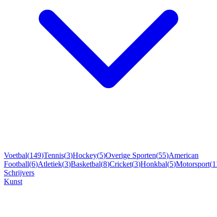
Voetbal
(
149
)
Tennis
(
3
)
Hockey
(
5
)
Overige Sporten
(
55
)
American
Football
(
6
)
Atletiek
(
3
)
Basketbal
(
8
)
Cricket
(
3
)
Honkbal
(
5
)
Motorsport
(
1
Schrijvers
Kunst