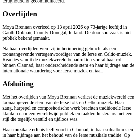
terughoudend gecommuniceerd.
Overlijden
Moya Brennan overleed op 13 april 2026 op 73-jarige leeftijd in
Gaoth Dobhair, County Donegal, Ierland. De doodsoorzaak is niet
publiek bekendgemaakt.
Na haar overlijden werd zij in herinnering gebracht als een
toonaangevende vertegenwoordiger van de Ierse en Celtic-muziek.
Reacties vanuit de muziekwereld benadrukten vooral haar rol
binnen Clannad, haar onderscheidende stem en haar bijdrage aan de
internationale waardering voor Ierse muziek en taal.
Afsluiting
Met het overlijden van Moya Brennan verliest de muziekwereld een
toonaangevende stem van de Ierse folk en Celtic-muziek. Haar
zang, harpspel en compositorische werk brachten traditionele Ierse
klanken naar een wereldwijd publiek en raakten luisteraars met een
stijl die tegelijk verstild en tijdloos was.
Haar muzikale erfenis leeft voort in Clannad, in haar soloalbums en
in haar bijdrage aan het behoud van de Ierse muzikale traditie. Op