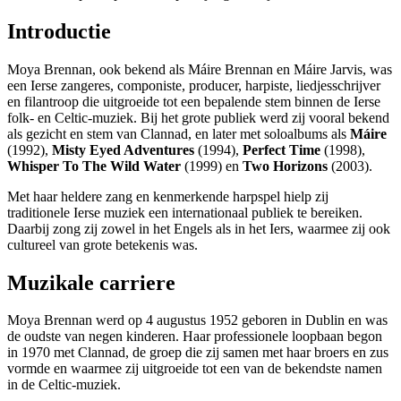
Introductie
Moya Brennan, ook bekend als Máire Brennan en Máire Jarvis, was
een Ierse zangeres, componiste, producer, harpiste, liedjesschrijver
en filantroop die uitgroeide tot een bepalende stem binnen de Ierse
folk- en Celtic-muziek. Bij het grote publiek werd zij vooral bekend
als gezicht en stem van Clannad, en later met soloalbums als
Máire
(1992),
Misty Eyed Adventures
(1994),
Perfect Time
(1998),
Whisper To The Wild Water
(1999) en
Two Horizons
(2003).
Met haar heldere zang en kenmerkende harpspel hielp zij
traditionele Ierse muziek een internationaal publiek te bereiken.
Daarbij zong zij zowel in het Engels als in het Iers, waarmee zij ook
cultureel van grote betekenis was.
Muzikale carriere
Moya Brennan werd op 4 augustus 1952 geboren in Dublin en was
de oudste van negen kinderen. Haar professionele loopbaan begon
in 1970 met Clannad, de groep die zij samen met haar broers en zus
vormde en waarmee zij uitgroeide tot een van de bekendste namen
in de Celtic-muziek.