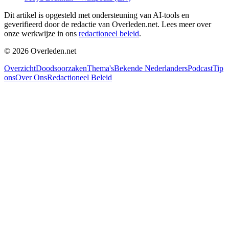
Dit artikel is opgesteld met ondersteuning van AI-tools en
geverifieerd door de redactie van Overleden.net. Lees meer over
onze werkwijze in ons
redactioneel beleid
.
©
2026
Overleden.net
Overzicht
Doodsoorzaken
Thema's
Bekende Nederlanders
Podcast
Tip
ons
Over Ons
Redactioneel Beleid