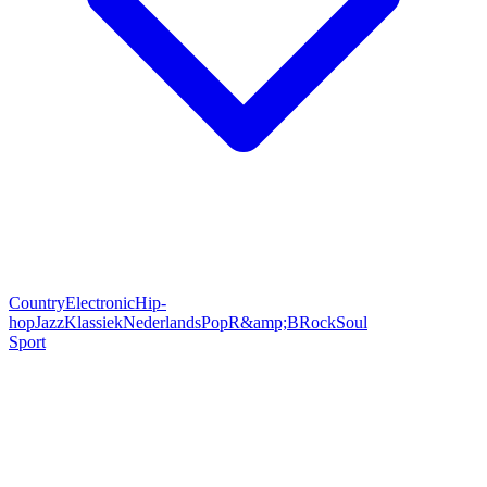
Country
Electronic
Hip-
hop
Jazz
Klassiek
Nederlands
Pop
R&amp;B
Rock
Soul
Sport