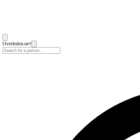
Overleden
.ne
†