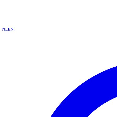
NL
EN