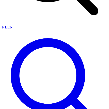
NL
EN