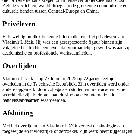
die na 1989 de kans kregen om intensiever onderzoek naar Oost-
Azië te verrichten, wat bijdroeg aan de groeiende economische en
culturele banden tussen Centraal-Europa en China.
Privéleven
Er is weinig publiek bekende informatie over het privéleven van
Vladimír Liščák. Hij was een gerespecteerde figuur binnen zijn
vakgebied en leidde een leven dat voornamelijk gewijd was aan zijn
academische en professionele werkzaamheden.
Overlijden
Vladimír Liščák is op 23 februari 2026 op 72-jarige leeftijd
overleden in de Tsjechische Republiek. Zijn overlijden werd onder
andere opgemerkt door collega’s en studenten in de academische
wereld, die zijn bijdragen aan de sinologie en internationale
handelsstandaarden waardeerden.
Afsluiting
Met het overlijden van Vladimír Liščák verliest de sinologie een
toegewijde en invloedrijke onderzoeker. Zijn werk heeft bijgedragen