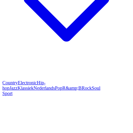
Country
Electronic
Hip-
hop
Jazz
Klassiek
Nederlands
Pop
R&amp;B
Rock
Soul
Sport