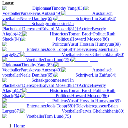
Laatst:
Diplomaat
Timothy Yang
(
83
)
Voetballer
Paraskevas Antzas
(
49
)
Australisch
voetballer
Neale Daniher
(
65
)
Schrijver
Liu Zaifu
(
84
)
Schaakgrootmeester
Ján
Plachetka
†
Dierexpert
Edvard Moseid
(
81
)
†
Actrice
Beverly
Afaglo
(
42
)
Historicus
Toman Brod
†
Politica
Ruth
Shack
(
94
)
Politicus
Howard Moscoe
(
86
)
Politicus
Yusuf Hossain Humayun
(
89
)
Entertainer
Jools Topp
(
68
)
†
Televisieregisseur
Brian
Large
(
87
)
Voetballer
Parviz Ghelichkhani
(
80
)
Voetballer
Tom Lund
(
75
)
Diplomaat
Timothy Yang
(
83
)
Voetballer
Paraskevas Antzas
(
49
)
Australisch
voetballer
Neale Daniher
(
65
)
Schrijver
Liu Zaifu
(
84
)
Schaakgrootmeester
Ján
Plachetka
†
Dierexpert
Edvard Moseid
(
81
)
†
Actrice
Beverly
Afaglo
(
42
)
Historicus
Toman Brod
†
Politica
Ruth
Shack
(
94
)
Politicus
Howard Moscoe
(
86
)
Politicus
Yusuf Hossain Humayun
(
89
)
Entertainer
Jools Topp
(
68
)
†
Televisieregisseur
Brian
Large
(
87
)
Voetballer
Parviz Ghelichkhani
(
80
)
Voetballer
Tom Lund
(
75
)
Home