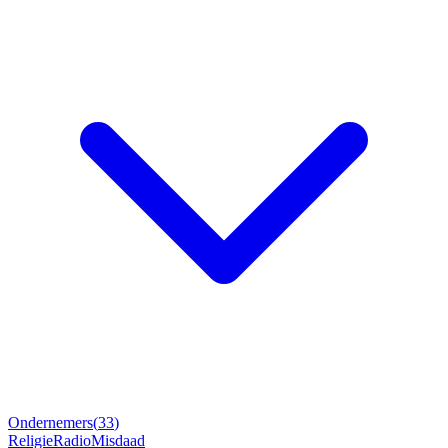
Ondernemers
(
33
)
Religie
Radio
Misdaad