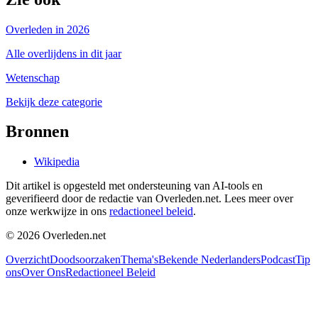
Overleden in 2026
Alle overlijdens in dit jaar
Wetenschap
Bekijk deze categorie
Bronnen
Wikipedia
Dit artikel is opgesteld met ondersteuning van AI-tools en
geverifieerd door de redactie van Overleden.net. Lees meer over
onze werkwijze in ons
redactioneel beleid
.
©
2026
Overleden.net
Overzicht
Doodsoorzaken
Thema's
Bekende Nederlanders
Podcast
Tip
ons
Over Ons
Redactioneel Beleid