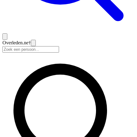
Overleden
.ne
†