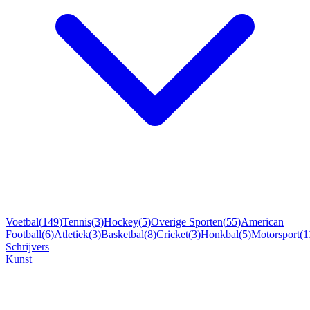
Voetbal
(
149
)
Tennis
(
3
)
Hockey
(
5
)
Overige Sporten
(
55
)
American
Football
(
6
)
Atletiek
(
3
)
Basketbal
(
8
)
Cricket
(
3
)
Honkbal
(
5
)
Motorsport
(
1
Schrijvers
Kunst