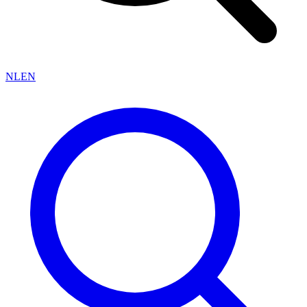
NL
EN