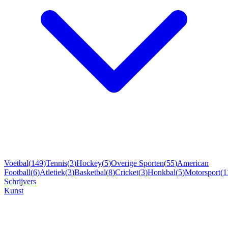
Voetbal
(
149
)
Tennis
(
3
)
Hockey
(
5
)
Overige Sporten
(
55
)
American
Football
(
6
)
Atletiek
(
3
)
Basketbal
(
8
)
Cricket
(
3
)
Honkbal
(
5
)
Motorsport
(
1
Schrijvers
Kunst