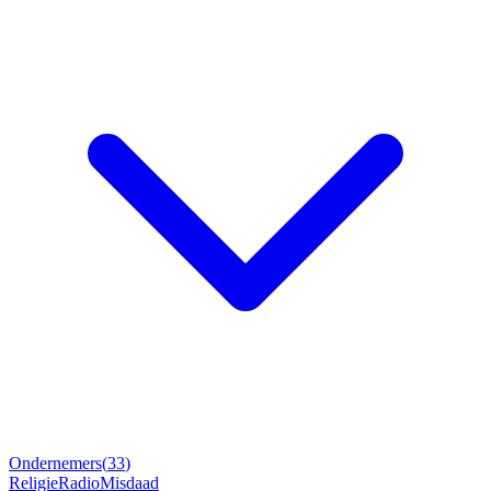
Ondernemers
(
33
)
Religie
Radio
Misdaad