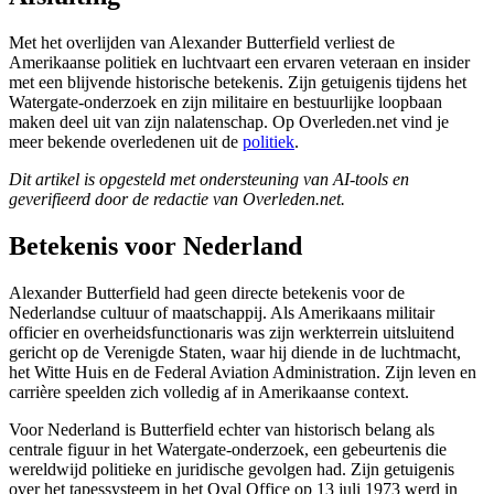
Met het overlijden van Alexander Butterfield verliest de
Amerikaanse politiek en luchtvaart een ervaren veteraan en insider
met een blijvende historische betekenis. Zijn getuigenis tijdens het
Watergate-onderzoek en zijn militaire en bestuurlijke loopbaan
maken deel uit van zijn nalatenschap. Op Overleden.net vind je
meer bekende overledenen uit de
politiek
.
Dit artikel is opgesteld met ondersteuning van AI-tools en
geverifieerd door de redactie van Overleden.net.
Betekenis voor Nederland
Alexander Butterfield had geen directe betekenis voor de
Nederlandse cultuur of maatschappij. Als Amerikaans militair
officier en overheidsfunctionaris was zijn werkterrein uitsluitend
gericht op de Verenigde Staten, waar hij diende in de luchtmacht,
het Witte Huis en de Federal Aviation Administration. Zijn leven en
carrière speelden zich volledig af in Amerikaanse context.
Voor Nederland is Butterfield echter van historisch belang als
centrale figuur in het Watergate-onderzoek, een gebeurtenis die
wereldwijd politieke en juridische gevolgen had. Zijn getuigenis
over het tapessysteem in het Oval Office op 13 juli 1973 werd in