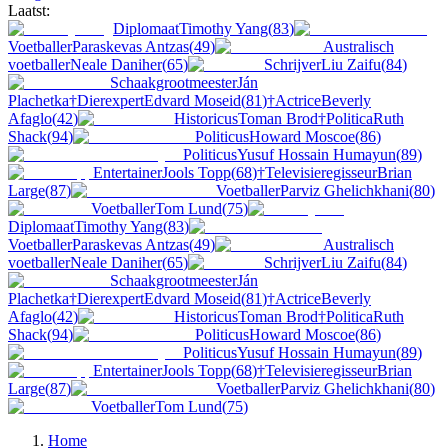
Laatst:
Diplomaat
Timothy Yang
(
83
)
Voetballer
Paraskevas Antzas
(
49
)
Australisch
voetballer
Neale Daniher
(
65
)
Schrijver
Liu Zaifu
(
84
)
Schaakgrootmeester
Ján
Plachetka
†
Dierexpert
Edvard Moseid
(
81
)
†
Actrice
Beverly
Afaglo
(
42
)
Historicus
Toman Brod
†
Politica
Ruth
Shack
(
94
)
Politicus
Howard Moscoe
(
86
)
Politicus
Yusuf Hossain Humayun
(
89
)
Entertainer
Jools Topp
(
68
)
†
Televisieregisseur
Brian
Large
(
87
)
Voetballer
Parviz Ghelichkhani
(
80
)
Voetballer
Tom Lund
(
75
)
Diplomaat
Timothy Yang
(
83
)
Voetballer
Paraskevas Antzas
(
49
)
Australisch
voetballer
Neale Daniher
(
65
)
Schrijver
Liu Zaifu
(
84
)
Schaakgrootmeester
Ján
Plachetka
†
Dierexpert
Edvard Moseid
(
81
)
†
Actrice
Beverly
Afaglo
(
42
)
Historicus
Toman Brod
†
Politica
Ruth
Shack
(
94
)
Politicus
Howard Moscoe
(
86
)
Politicus
Yusuf Hossain Humayun
(
89
)
Entertainer
Jools Topp
(
68
)
†
Televisieregisseur
Brian
Large
(
87
)
Voetballer
Parviz Ghelichkhani
(
80
)
Voetballer
Tom Lund
(
75
)
Home