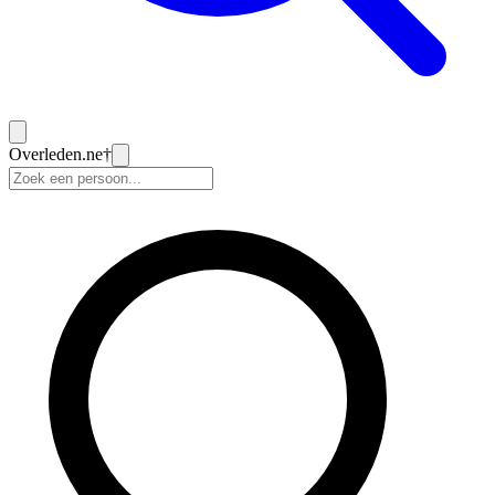
Overleden
.ne
†