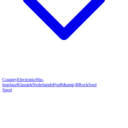
Country
Electronic
Hip-
hop
Jazz
Klassiek
Nederlands
Pop
R&amp;B
Rock
Soul
Sport