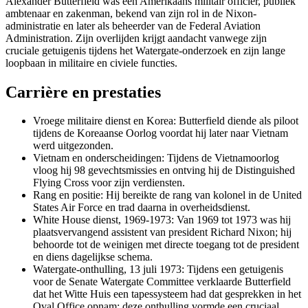
Alexander Butterfield was een Amerikaans militair officier, publiek
ambtenaar en zakenman, bekend van zijn rol in de Nixon-
administratie en later als beheerder van de Federal Aviation
Administration. Zijn overlijden krijgt aandacht vanwege zijn
cruciale getuigenis tijdens het Watergate-onderzoek en zijn lange
loopbaan in militaire en civiele functies.
Carrière en prestaties
Vroege militaire dienst en Korea: Butterfield diende als piloot
tijdens de Koreaanse Oorlog voordat hij later naar Vietnam
werd uitgezonden.
Vietnam en onderscheidingen: Tijdens de Vietnamoorlog
vloog hij 98 gevechtsmissies en ontving hij de Distinguished
Flying Cross voor zijn verdiensten.
Rang en positie: Hij bereikte de rang van kolonel in de United
States Air Force en trad daarna in overheidsdienst.
White House dienst, 1969-1973: Van 1969 tot 1973 was hij
plaatsvervangend assistent van president Richard Nixon; hij
behoorde tot de weinigen met directe toegang tot de president
en diens dagelijkse schema.
Watergate-onthulling, 13 juli 1973: Tijdens een getuigenis
voor de Senate Watergate Committee verklaarde Butterfield
dat het Witte Huis een tapessysteem had dat gesprekken in het
Oval Office opnam; deze onthulling vormde een cruciaal