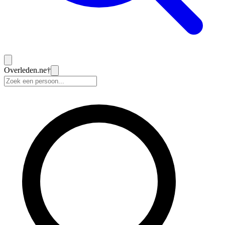
Overleden
.ne
†