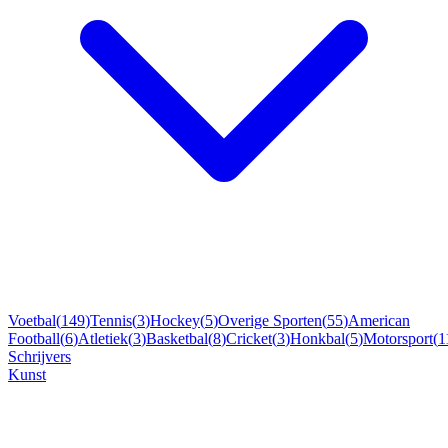
Voetbal
(
149
)
Tennis
(
3
)
Hockey
(
5
)
Overige Sporten
(
55
)
American
Football
(
6
)
Atletiek
(
3
)
Basketbal
(
8
)
Cricket
(
3
)
Honkbal
(
5
)
Motorsport
(
1
Schrijvers
Kunst