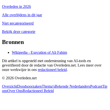
Overleden in 2026
Alle overlijdens in dit jaar
Niet gecategoriseerd
Bekijk deze categorie
Bronnen
Wikipedia - Execution of Ali Fahim
Dit artikel is opgesteld met ondersteuning van AI-tools en
geverifieerd door de redactie van Overleden.net. Lees meer over
onze werkwijze in ons
redactioneel beleid
.
©
2026
Overleden.net
Overzicht
Doodsoorzaken
Thema's
Bekende Nederlanders
Podcast
Tip
ons
Over Ons
Redactioneel Beleid