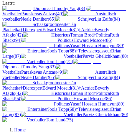
Laatst:
Diplomaat
Timothy Yang
(
83
)
Voetballer
Paraskevas Antzas
(
49
)
Australisch
voetballer
Neale Daniher
(
65
)
Schrijver
Liu Zaifu
(
84
)
Schaakgrootmeester
Ján
Plachetka
†
Dierexpert
Edvard Moseid
(
81
)
†
Actrice
Beverly
Afaglo
(
42
)
Historicus
Toman Brod
†
Politica
Ruth
Shack
(
94
)
Politicus
Howard Moscoe
(
86
)
Politicus
Yusuf Hossain Humayun
(
89
)
Entertainer
Jools Topp
(
68
)
†
Televisieregisseur
Brian
Large
(
87
)
Voetballer
Parviz Ghelichkhani
(
80
)
Voetballer
Tom Lund
(
75
)
Diplomaat
Timothy Yang
(
83
)
Voetballer
Paraskevas Antzas
(
49
)
Australisch
voetballer
Neale Daniher
(
65
)
Schrijver
Liu Zaifu
(
84
)
Schaakgrootmeester
Ján
Plachetka
†
Dierexpert
Edvard Moseid
(
81
)
†
Actrice
Beverly
Afaglo
(
42
)
Historicus
Toman Brod
†
Politica
Ruth
Shack
(
94
)
Politicus
Howard Moscoe
(
86
)
Politicus
Yusuf Hossain Humayun
(
89
)
Entertainer
Jools Topp
(
68
)
†
Televisieregisseur
Brian
Large
(
87
)
Voetballer
Parviz Ghelichkhani
(
80
)
Voetballer
Tom Lund
(
75
)
Home