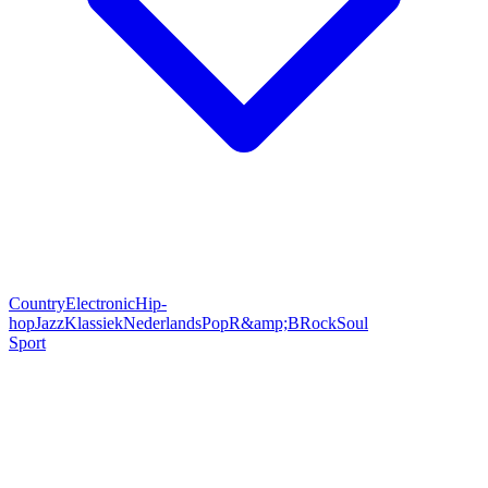
Country
Electronic
Hip-
hop
Jazz
Klassiek
Nederlands
Pop
R&amp;B
Rock
Soul
Sport