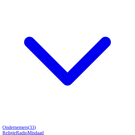
Ondernemers
(
33
)
Religie
Radio
Misdaad