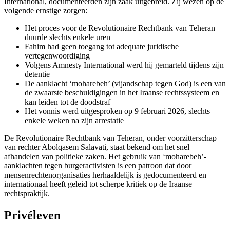
International, documenteerden zijn zaak uitgebreid. Zij wezen op de
volgende ernstige zorgen:
Het proces voor de Revolutionaire Rechtbank van Teheran
duurde slechts enkele uren
Fahim had geen toegang tot adequate juridische
vertegenwoordiging
Volgens Amnesty International werd hij gemarteld tijdens zijn
detentie
De aanklacht ‘moharebeh’ (vijandschap tegen God) is een van
de zwaarste beschuldigingen in het Iraanse rechtssysteem en
kan leiden tot de doodstraf
Het vonnis werd uitgesproken op 9 februari 2026, slechts
enkele weken na zijn arrestatie
De Revolutionaire Rechtbank van Teheran, onder voorzitterschap
van rechter Abolqasem Salavati, staat bekend om het snel
afhandelen van politieke zaken. Het gebruik van ‘moharebeh’-
aanklachten tegen burgeractivisten is een patroon dat door
mensenrechtenorganisaties herhaaldelijk is gedocumenteerd en
internationaal heeft geleid tot scherpe kritiek op de Iraanse
rechtspraktijk.
Privéleven