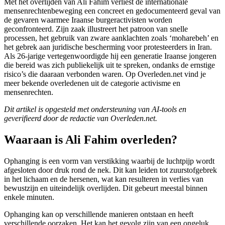
Met het overlijden van Ali Fahim verliest de internationale
mensenrechtenbeweging een concreet en gedocumenteerd geval van
de gevaren waarmee Iraanse burgeractivisten worden
geconfronteerd. Zijn zaak illustreert het patroon van snelle
processen, het gebruik van zware aanklachten zoals ‘moharebeh’ en
het gebrek aan juridische bescherming voor protesteerders in Iran.
Als 26-jarige vertegenwoordigde hij een generatie Iraanse jongeren
die bereid was zich publiekelijk uit te spreken, ondanks de ernstige
risico’s die daaraan verbonden waren. Op Overleden.net vind je
meer bekende overledenen uit de categorie activisme en
mensenrechten.
Dit artikel is opgesteld met ondersteuning van AI-tools en
geverifieerd door de redactie van Overleden.net.
Waaraan is Ali Fahim overleden?
Ophanging is een vorm van verstikking waarbij de luchtpijp wordt
afgesloten door druk rond de nek. Dit kan leiden tot zuurstofgebrek
in het lichaam en de hersenen, wat kan resulteren in verlies van
bewustzijn en uiteindelijk overlijden. Dit gebeurt meestal binnen
enkele minuten.
Ophanging kan op verschillende manieren ontstaan en heeft
verschillende oorzaken. Het kan het gevolg zijn van een ongeluk,