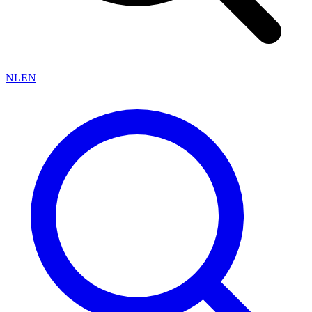
NL
EN