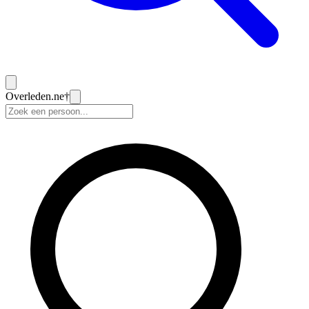
Overleden
.ne
†