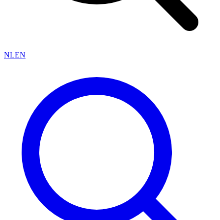
NL
EN