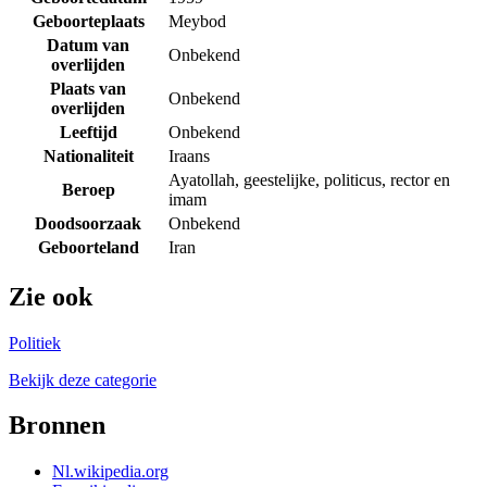
Geboorteplaats
Meybod
Datum van
Onbekend
overlijden
Plaats van
Onbekend
overlijden
Leeftijd
Onbekend
Nationaliteit
Iraans
Ayatollah, geestelijke, politicus, rector en
Beroep
imam
Doodsoorzaak
Onbekend
Geboorteland
Iran
Zie ook
Politiek
Bekijk deze categorie
Bronnen
Nl.wikipedia.org