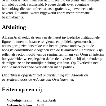
overlijden wijzen, maar een datum, leeftijd en plaats van overlijden
zijn niet publiek vastgesteld. Nadere details over eventuele
herdenkingsdiensten of een staatsbegrafenis zijn eveneens niet
bekend. Dit artikel wordt bijgewerkt zodra meer informatie
beschikbaar is.
Afsluiting
Alireza Arafi geldt als een van de meest invloedrijke institutionele
figuren binnen de Iraanse religieuze en politieke gemeenschap,
wiens gezag zich uitstrekte van het religieuze onderwijs tot de
hoogste constitutionele organen van de Islamitische Republiek. Zijn
rollen als rector, hoofd van de seminaries, imam van Qom en interim
hoogste leider weerspiegelen de brede invloed die hij uitoefende op
de religieuze en bestuurlijke richting van Iran. Op Overleden.net
vind je meer bekende overledenen uit de politiek.
Dit artikel is opgesteld met ondersteuning van AI-tools en
geverifieerd door de redactie van Overleden.net.
Feiten op een rij
Volledige naam
Alireza Arafi
Geboortedatum
1959