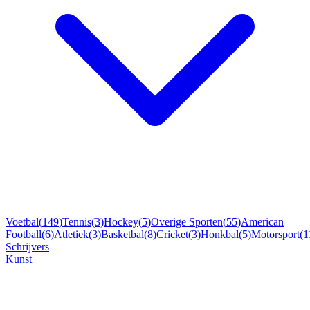
Voetbal
(
149
)
Tennis
(
3
)
Hockey
(
5
)
Overige Sporten
(
55
)
American
Football
(
6
)
Atletiek
(
3
)
Basketbal
(
8
)
Cricket
(
3
)
Honkbal
(
5
)
Motorsport
(
1
Schrijvers
Kunst