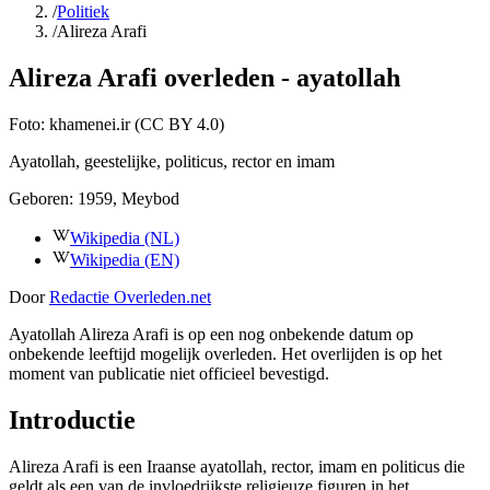
/
Politiek
/
Alireza Arafi
Alireza Arafi overleden - ayatollah
Foto:
khamenei.ir (CC BY 4.0)
Ayatollah, geestelijke, politicus, rector en imam
Geboren:
1959
, Meybod
Wikipedia (NL)
Wikipedia (EN)
Door
Redactie Overleden.net
Ayatollah Alireza Arafi is op een nog onbekende datum op
onbekende leeftijd mogelijk overleden. Het overlijden is op het
moment van publicatie niet officieel bevestigd.
Introductie
Alireza Arafi is een Iraanse ayatollah, rector, imam en politicus die
geldt als een van de invloedrijkste religieuze figuren in het