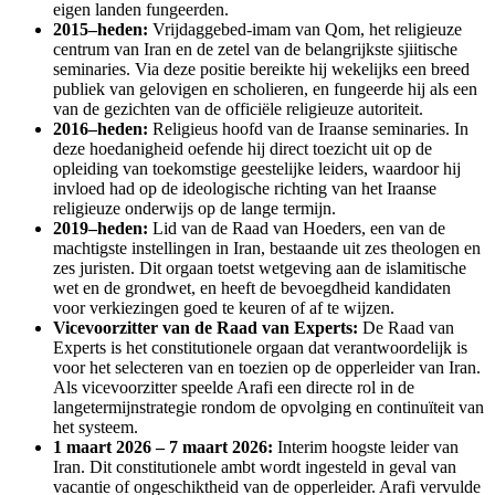
eigen landen fungeerden.
2015–heden:
Vrijdaggebed-imam van Qom, het religieuze
centrum van Iran en de zetel van de belangrijkste sjiitische
seminaries. Via deze positie bereikte hij wekelijks een breed
publiek van gelovigen en scholieren, en fungeerde hij als een
van de gezichten van de officiële religieuze autoriteit.
2016–heden:
Religieus hoofd van de Iraanse seminaries. In
deze hoedanigheid oefende hij direct toezicht uit op de
opleiding van toekomstige geestelijke leiders, waardoor hij
invloed had op de ideologische richting van het Iraanse
religieuze onderwijs op de lange termijn.
2019–heden:
Lid van de Raad van Hoeders, een van de
machtigste instellingen in Iran, bestaande uit zes theologen en
zes juristen. Dit orgaan toetst wetgeving aan de islamitische
wet en de grondwet, en heeft de bevoegdheid kandidaten
voor verkiezingen goed te keuren of af te wijzen.
Vicevoorzitter van de Raad van Experts:
De Raad van
Experts is het constitutionele orgaan dat verantwoordelijk is
voor het selecteren van en toezien op de opperleider van Iran.
Als vicevoorzitter speelde Arafi een directe rol in de
langetermijnstrategie rondom de opvolging en continuïteit van
het systeem.
1 maart 2026 – 7 maart 2026:
Interim hoogste leider van
Iran. Dit constitutionele ambt wordt ingesteld in geval van
vacantie of ongeschiktheid van de opperleider. Arafi vervulde