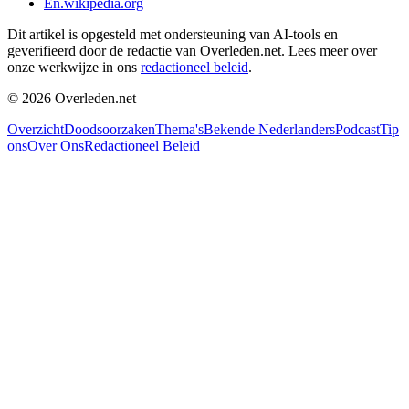
En.wikipedia.org
Dit artikel is opgesteld met ondersteuning van AI-tools en
geverifieerd door de redactie van Overleden.net. Lees meer over
onze werkwijze in ons
redactioneel beleid
.
©
2026
Overleden.net
Overzicht
Doodsoorzaken
Thema's
Bekende Nederlanders
Podcast
Tip
ons
Over Ons
Redactioneel Beleid