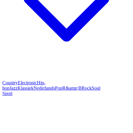
Country
Electronic
Hip-
hop
Jazz
Klassiek
Nederlands
Pop
R&amp;B
Rock
Soul
Sport