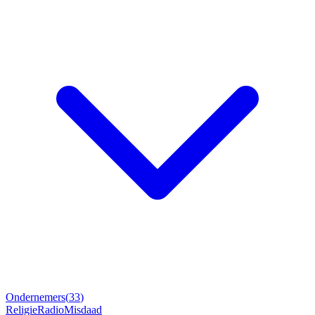
Ondernemers
(
33
)
Religie
Radio
Misdaad