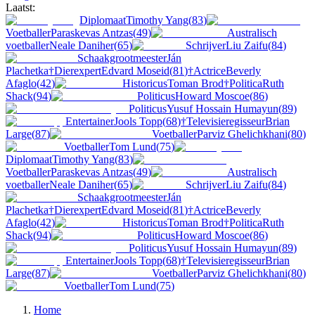
Laatst:
Diplomaat
Timothy Yang
(
83
)
Voetballer
Paraskevas Antzas
(
49
)
Australisch
voetballer
Neale Daniher
(
65
)
Schrijver
Liu Zaifu
(
84
)
Schaakgrootmeester
Ján
Plachetka
†
Dierexpert
Edvard Moseid
(
81
)
†
Actrice
Beverly
Afaglo
(
42
)
Historicus
Toman Brod
†
Politica
Ruth
Shack
(
94
)
Politicus
Howard Moscoe
(
86
)
Politicus
Yusuf Hossain Humayun
(
89
)
Entertainer
Jools Topp
(
68
)
†
Televisieregisseur
Brian
Large
(
87
)
Voetballer
Parviz Ghelichkhani
(
80
)
Voetballer
Tom Lund
(
75
)
Diplomaat
Timothy Yang
(
83
)
Voetballer
Paraskevas Antzas
(
49
)
Australisch
voetballer
Neale Daniher
(
65
)
Schrijver
Liu Zaifu
(
84
)
Schaakgrootmeester
Ján
Plachetka
†
Dierexpert
Edvard Moseid
(
81
)
†
Actrice
Beverly
Afaglo
(
42
)
Historicus
Toman Brod
†
Politica
Ruth
Shack
(
94
)
Politicus
Howard Moscoe
(
86
)
Politicus
Yusuf Hossain Humayun
(
89
)
Entertainer
Jools Topp
(
68
)
†
Televisieregisseur
Brian
Large
(
87
)
Voetballer
Parviz Ghelichkhani
(
80
)
Voetballer
Tom Lund
(
75
)
Home