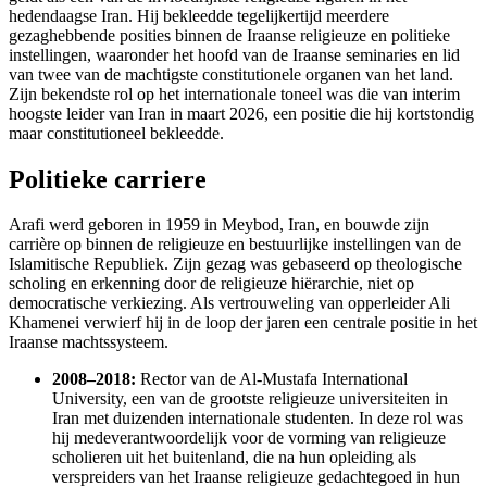
hedendaagse Iran. Hij bekleedde tegelijkertijd meerdere
gezaghebbende posities binnen de Iraanse religieuze en politieke
instellingen, waaronder het hoofd van de Iraanse seminaries en lid
van twee van de machtigste constitutionele organen van het land.
Zijn bekendste rol op het internationale toneel was die van interim
hoogste leider van Iran in maart 2026, een positie die hij kortstondig
maar constitutioneel bekleedde.
Politieke carriere
Arafi werd geboren in 1959 in Meybod, Iran, en bouwde zijn
carrière op binnen de religieuze en bestuurlijke instellingen van de
Islamitische Republiek. Zijn gezag was gebaseerd op theologische
scholing en erkenning door de religieuze hiërarchie, niet op
democratische verkiezing. Als vertrouweling van opperleider Ali
Khamenei verwierf hij in de loop der jaren een centrale positie in het
Iraanse machtssysteem.
2008–2018:
Rector van de Al-Mustafa International
University, een van de grootste religieuze universiteiten in
Iran met duizenden internationale studenten. In deze rol was
hij medeverantwoordelijk voor de vorming van religieuze
scholieren uit het buitenland, die na hun opleiding als
verspreiders van het Iraanse religieuze gedachtegoed in hun