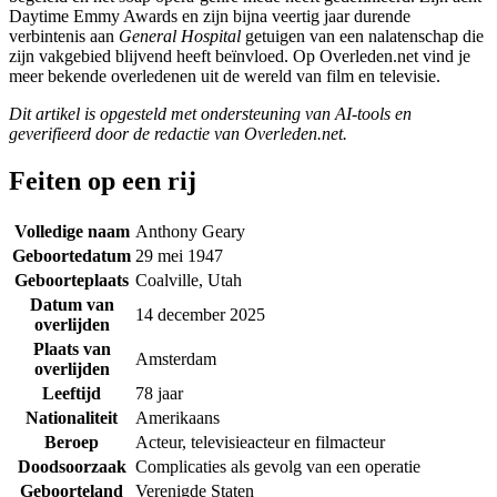
Daytime Emmy Awards en zijn bijna veertig jaar durende
verbintenis aan
General Hospital
getuigen van een nalatenschap die
zijn vakgebied blijvend heeft beïnvloed. Op Overleden.net vind je
meer bekende overledenen uit de wereld van film en televisie.
Dit artikel is opgesteld met ondersteuning van AI-tools en
geverifieerd door de redactie van Overleden.net.
Feiten op een rij
Volledige naam
Anthony Geary
Geboortedatum
29 mei 1947
Geboorteplaats
Coalville, Utah
Datum van
14 december 2025
overlijden
Plaats van
Amsterdam
overlijden
Leeftijd
78 jaar
Nationaliteit
Amerikaans
Beroep
Acteur, televisieacteur en filmacteur
Doodsoorzaak
Complicaties als gevolg van een operatie
Geboorteland
Verenigde Staten