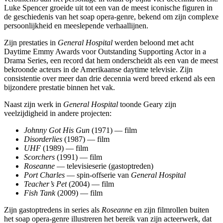
Luke Spencer groeide uit tot een van de meest iconische figuren in
de geschiedenis van het soap opera-genre, bekend om zijn complexe
persoonlijkheid en meeslepende verhaallijnen.
Zijn prestaties in
General Hospital
werden beloond met acht
Daytime Emmy Awards voor Outstanding Supporting Actor in a
Drama Series, een record dat hem onderscheidt als een van de meest
bekroonde acteurs in de Amerikaanse daytime televisie. Zijn
consistentie over meer dan drie decennia werd breed erkend als een
bijzondere prestatie binnen het vak.
Naast zijn werk in
General Hospital
toonde Geary zijn
veelzijdigheid in andere projecten:
Johnny Got His Gun
(1971) — film
Disorderlies
(1987) — film
UHF
(1989) — film
Scorchers
(1991) — film
Roseanne
— televisieserie (gastoptreden)
Port Charles
— spin-offserie van
General Hospital
Teacher’s Pet
(2004) — film
Fish Tank
(2009) — film
Zijn gastoptredens in series als
Roseanne
en zijn filmrollen buiten
het soap opera-genre illustreren het bereik van zijn acteerwerk, dat