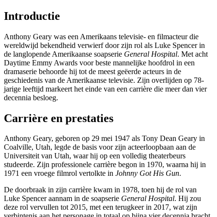
Introductie
Anthony Geary was een Amerikaans televisie- en filmacteur die
wereldwijd bekendheid verwierf door zijn rol als Luke Spencer in
de langlopende Amerikaanse soapserie
General Hospital
. Met acht
Daytime Emmy Awards voor beste mannelijke hoofdrol in een
dramaserie behoorde hij tot de meest geëerde acteurs in de
geschiedenis van de Amerikaanse televisie. Zijn overlijden op 78-
jarige leeftijd markeert het einde van een carrière die meer dan vier
decennia besloeg.
Carrière en prestaties
Anthony Geary, geboren op 29 mei 1947 als Tony Dean Geary in
Coalville, Utah, legde de basis voor zijn acteerloopbaan aan de
Universiteit van Utah, waar hij op een volledig theaterbeurs
studeerde. Zijn professionele carrière begon in 1970, waarna hij in
1971 een vroege filmrol vertolkte in
Johnny Got His Gun
.
De doorbraak in zijn carrière kwam in 1978, toen hij de rol van
Luke Spencer aannam in de soapserie
General Hospital
. Hij zou
deze rol vervullen tot 2015, met een terugkeer in 2017, wat zijn
verbintenis aan het personage in totaal op bijna vier decennia bracht.