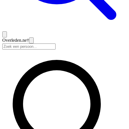
Overleden
.ne
†