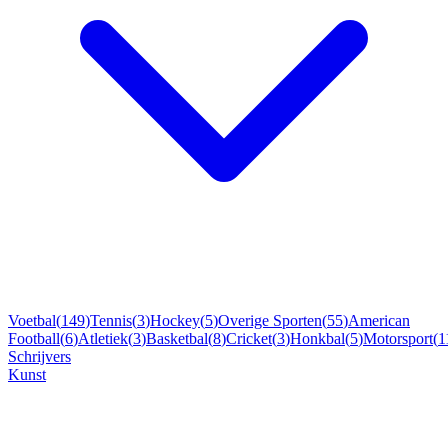
Voetbal
(
149
)
Tennis
(
3
)
Hockey
(
5
)
Overige Sporten
(
55
)
American
Football
(
6
)
Atletiek
(
3
)
Basketbal
(
8
)
Cricket
(
3
)
Honkbal
(
5
)
Motorsport
(
1
Schrijvers
Kunst