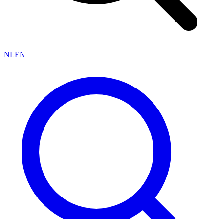
NL
EN