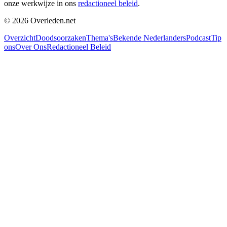
onze werkwijze in ons
redactioneel beleid
.
©
2026
Overleden.net
Overzicht
Doodsoorzaken
Thema's
Bekende Nederlanders
Podcast
Tip
ons
Over Ons
Redactioneel Beleid