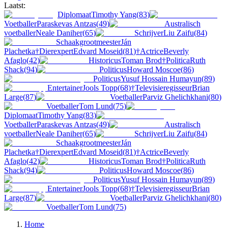
Laatst:
Diplomaat
Timothy Yang
(
83
)
Voetballer
Paraskevas Antzas
(
49
)
Australisch
voetballer
Neale Daniher
(
65
)
Schrijver
Liu Zaifu
(
84
)
Schaakgrootmeester
Ján
Plachetka
†
Dierexpert
Edvard Moseid
(
81
)
†
Actrice
Beverly
Afaglo
(
42
)
Historicus
Toman Brod
†
Politica
Ruth
Shack
(
94
)
Politicus
Howard Moscoe
(
86
)
Politicus
Yusuf Hossain Humayun
(
89
)
Entertainer
Jools Topp
(
68
)
†
Televisieregisseur
Brian
Large
(
87
)
Voetballer
Parviz Ghelichkhani
(
80
)
Voetballer
Tom Lund
(
75
)
Diplomaat
Timothy Yang
(
83
)
Voetballer
Paraskevas Antzas
(
49
)
Australisch
voetballer
Neale Daniher
(
65
)
Schrijver
Liu Zaifu
(
84
)
Schaakgrootmeester
Ján
Plachetka
†
Dierexpert
Edvard Moseid
(
81
)
†
Actrice
Beverly
Afaglo
(
42
)
Historicus
Toman Brod
†
Politica
Ruth
Shack
(
94
)
Politicus
Howard Moscoe
(
86
)
Politicus
Yusuf Hossain Humayun
(
89
)
Entertainer
Jools Topp
(
68
)
†
Televisieregisseur
Brian
Large
(
87
)
Voetballer
Parviz Ghelichkhani
(
80
)
Voetballer
Tom Lund
(
75
)
Home