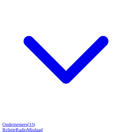
Ondernemers
(
33
)
Religie
Radio
Misdaad