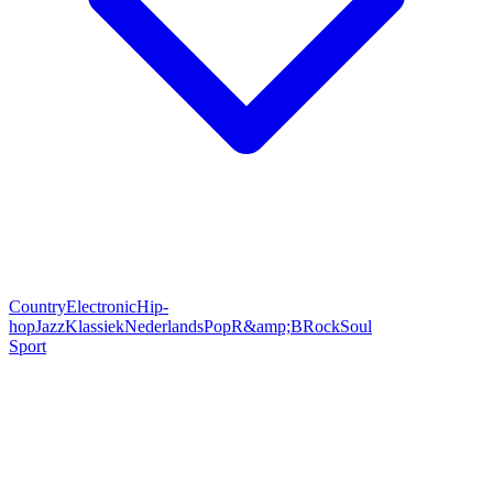
Country
Electronic
Hip-
hop
Jazz
Klassiek
Nederlands
Pop
R&amp;B
Rock
Soul
Sport