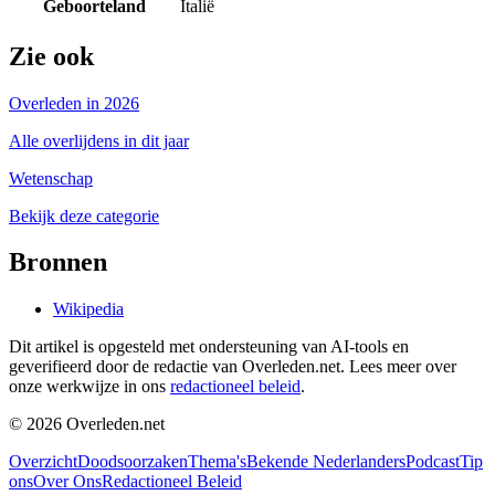
Geboorteland
Italië
Zie ook
Overleden in 2026
Alle overlijdens in dit jaar
Wetenschap
Bekijk deze categorie
Bronnen
Wikipedia
Dit artikel is opgesteld met ondersteuning van AI-tools en
geverifieerd door de redactie van Overleden.net. Lees meer over
onze werkwijze in ons
redactioneel beleid
.
©
2026
Overleden.net
Overzicht
Doodsoorzaken
Thema's
Bekende Nederlanders
Podcast
Tip
ons
Over Ons
Redactioneel Beleid