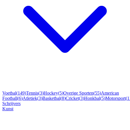
Voetbal
(
149
)
Tennis
(
3
)
Hockey
(
5
)
Overige Sporten
(
55
)
American
Football
(
6
)
Atletiek
(
3
)
Basketbal
(
8
)
Cricket
(
3
)
Honkbal
(
5
)
Motorsport
(
1
Schrijvers
Kunst