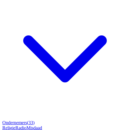
Ondernemers
(
33
)
Religie
Radio
Misdaad