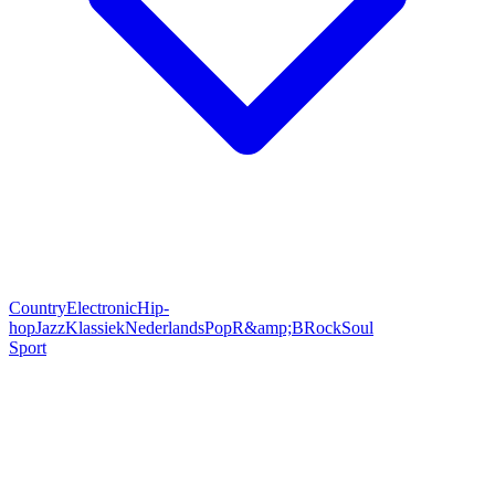
Country
Electronic
Hip-
hop
Jazz
Klassiek
Nederlands
Pop
R&amp;B
Rock
Soul
Sport