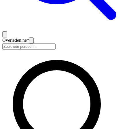
Overleden
.ne
†