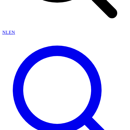
NL
EN