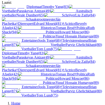
Laatst:
Diplomaat
Timothy Yang
(
83
)
Voetballer
Paraskevas Antzas
(
49
)
Australisch
voetballer
Neale Daniher
(
65
)
Schrijver
Liu Zaifu
(
84
)
Schaakgrootmeester
Ján
Plachetka
†
Dierexpert
Edvard Moseid
(
81
)
†
Actrice
Beverly
Afaglo
(
42
)
Historicus
Toman Brod
†
Politica
Ruth
Shack
(
94
)
Politicus
Howard Moscoe
(
86
)
Politicus
Yusuf Hossain Humayun
(
89
)
Entertainer
Jools Topp
(
68
)
†
Televisieregisseur
Brian
Large
(
87
)
Voetballer
Parviz Ghelichkhani
(
80
)
Voetballer
Tom Lund
(
75
)
Diplomaat
Timothy Yang
(
83
)
Voetballer
Paraskevas Antzas
(
49
)
Australisch
voetballer
Neale Daniher
(
65
)
Schrijver
Liu Zaifu
(
84
)
Schaakgrootmeester
Ján
Plachetka
†
Dierexpert
Edvard Moseid
(
81
)
†
Actrice
Beverly
Afaglo
(
42
)
Historicus
Toman Brod
†
Politica
Ruth
Shack
(
94
)
Politicus
Howard Moscoe
(
86
)
Politicus
Yusuf Hossain Humayun
(
89
)
Entertainer
Jools Topp
(
68
)
†
Televisieregisseur
Brian
Large
(
87
)
Voetballer
Parviz Ghelichkhani
(
80
)
Voetballer
Tom Lund
(
75
)
Home