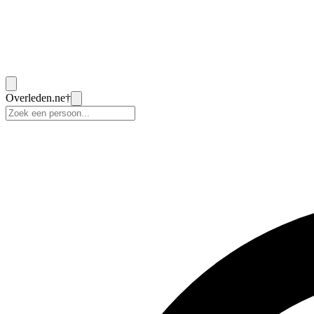
Overleden
.ne
†