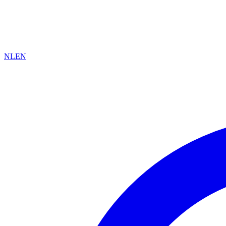
NL
EN