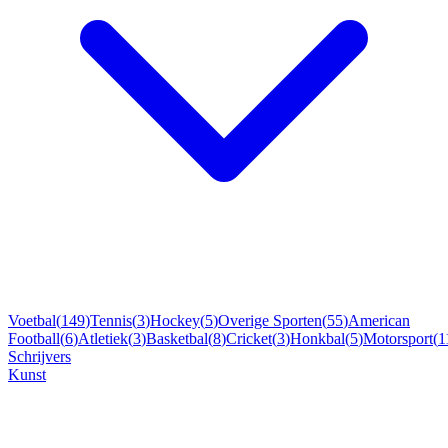
Voetbal
(
149
)
Tennis
(
3
)
Hockey
(
5
)
Overige Sporten
(
55
)
American
Football
(
6
)
Atletiek
(
3
)
Basketbal
(
8
)
Cricket
(
3
)
Honkbal
(
5
)
Motorsport
(
1
Schrijvers
Kunst