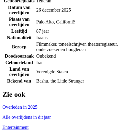
Geboorteplaats
Teheran
Datum van
26 december 2025
overlijden
Plaats van
Palo Alto, Californië
overlijden
Leeftijd
87 jaar
Nationaliteit
Iraans
Filmmaker, toneelschrijver, theaterregisseur,
Beroep
onderzoeker en hoogleraar
Doodsoorzaak
Onbekend
Geboorteland
Iran
Land van
Verenigde Staten
overlijden
Bekend van
Bashu, the Little Stranger
Zie ook
Overleden in 2025
Alle overlijdens in dit jaar
Entertainment