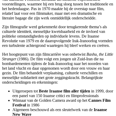
voorstellingen, waarmee hij een brug sloeg tussen het traditionele en
het hedendaagse. Pas in 1970 maakte hij de overstap naar film,
relatief laat voor een filmmaker, maar met een dramatische en
literaire bagage die zijn werk onmiddellijk onderscheidde.
Zijn filmografie werd gekenmerkt door terugkerende thema’s als
culturele identiteit, menselijke kwetsbaarheid en de invloed van
politieke omstandigheden op individuele levens. De Iraanse
Revolutie van 1979 en de daaropvolgende Irak-Iranoorlog vormden
een turbulente achtergrond waartegen hij bleef werken en creëren.
Het hoogtepunt van zijn filmcarrière was onbetwist
Bashu, the Little
Stranger
(1986). De film volgt een jongen uit Zuid-Iran die na
bombardementen tijdens de Irak-Iranoorlog naar het noorden van
het land vlucht en daar opgenomen wordt door een vrouw en haar
gezin. De film behandelt verplaatsing, culturele verschillen en
menselijke solidariteit met grote zeggingskracht. Belangrijkste
onderscheidingen en erkenningen:
Uitgeroepen tot
Beste Iraanse film aller tijden
in 1999, door
een panel van 150 Iraanse critici en filmprofessionals
Winnaar van de Golden Camera award op het
Cannes Film
Festival
in 1986
Algemeen beschouwd als een sleutelwerk van de
Iraanse
New Wave