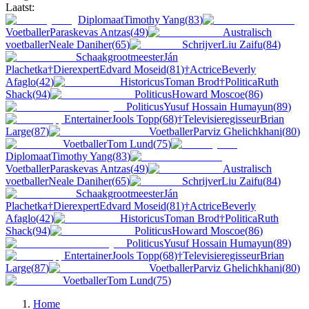
Laatst:
Diplomaat
Timothy Yang
(
83
)
Voetballer
Paraskevas Antzas
(
49
)
Australisch
voetballer
Neale Daniher
(
65
)
Schrijver
Liu Zaifu
(
84
)
Schaakgrootmeester
Ján
Plachetka
†
Dierexpert
Edvard Moseid
(
81
)
†
Actrice
Beverly
Afaglo
(
42
)
Historicus
Toman Brod
†
Politica
Ruth
Shack
(
94
)
Politicus
Howard Moscoe
(
86
)
Politicus
Yusuf Hossain Humayun
(
89
)
Entertainer
Jools Topp
(
68
)
†
Televisieregisseur
Brian
Large
(
87
)
Voetballer
Parviz Ghelichkhani
(
80
)
Voetballer
Tom Lund
(
75
)
Diplomaat
Timothy Yang
(
83
)
Voetballer
Paraskevas Antzas
(
49
)
Australisch
voetballer
Neale Daniher
(
65
)
Schrijver
Liu Zaifu
(
84
)
Schaakgrootmeester
Ján
Plachetka
†
Dierexpert
Edvard Moseid
(
81
)
†
Actrice
Beverly
Afaglo
(
42
)
Historicus
Toman Brod
†
Politica
Ruth
Shack
(
94
)
Politicus
Howard Moscoe
(
86
)
Politicus
Yusuf Hossain Humayun
(
89
)
Entertainer
Jools Topp
(
68
)
†
Televisieregisseur
Brian
Large
(
87
)
Voetballer
Parviz Ghelichkhani
(
80
)
Voetballer
Tom Lund
(
75
)
Home