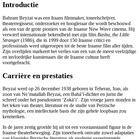
Introductie
Bahram Beyzai was een Iraans filmmaker, toneelschrijver,
theaterregisseur, onderzoeker en hoogleraar die wordt beschouwd
als een van de grote pioniers van de Iraanse New Wave cinema. Hij
verwierf internationale bekendheid met zijn film
Bashu, the Little
Stranger
(1986), die in 1999 door 150 Iraanse critici en
professionals werd uitgeroepen tot de beste Iraanse film aller tijden.
Zijn overlijden markeert het verlies van een van de meest veelzijdige
en invloedrijke kunstenaars die de Iraanse cultuur heeft
voortgebracht.
Carrière en prestaties
Beyzai werd op 26 december 1938 geboren in Teheran, Iran, als
zoon van Ne’matallah Beyzai, een Baháʼí-dichter en jurist die
schreef onder het pseudoniem ‘Zokā’i’. Zijn vroege jaren stonden in
het teken van theater, literatuur en de studie van Perzische
mythologie, een intellectuele basis die zijn gehele loopbaan zou
kenmerken.
In de jaren zestig groeide hij uit tot een vooraanstaand figuur in de
Iraanse theaterbeweging. Zijn toneelwerk omvatte zowel adaptaties
van klassieke Perzische literatuur als moderne experimentele