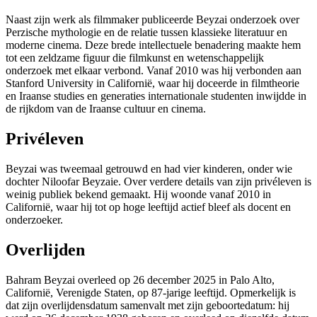
Naast zijn werk als filmmaker publiceerde Beyzai onderzoek over
Perzische mythologie en de relatie tussen klassieke literatuur en
moderne cinema. Deze brede intellectuele benadering maakte hem
tot een zeldzame figuur die filmkunst en wetenschappelijk
onderzoek met elkaar verbond. Vanaf 2010 was hij verbonden aan
Stanford University in Californië, waar hij doceerde in filmtheorie
en Iraanse studies en generaties internationale studenten inwijdde in
de rijkdom van de Iraanse cultuur en cinema.
Privéleven
Beyzai was tweemaal getrouwd en had vier kinderen, onder wie
dochter Niloofar Beyzaie. Over verdere details van zijn privéleven is
weinig publiek bekend gemaakt. Hij woonde vanaf 2010 in
Californië, waar hij tot op hoge leeftijd actief bleef als docent en
onderzoeker.
Overlijden
Bahram Beyzai overleed op 26 december 2025 in Palo Alto,
Californië, Verenigde Staten, op 87-jarige leeftijd. Opmerkelijk is
dat zijn overlijdensdatum samenvalt met zijn geboortedatum: hij