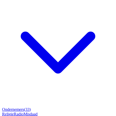
Ondernemers
(
33
)
Religie
Radio
Misdaad