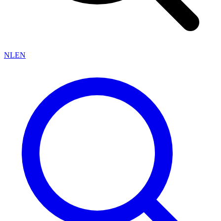
NL
EN