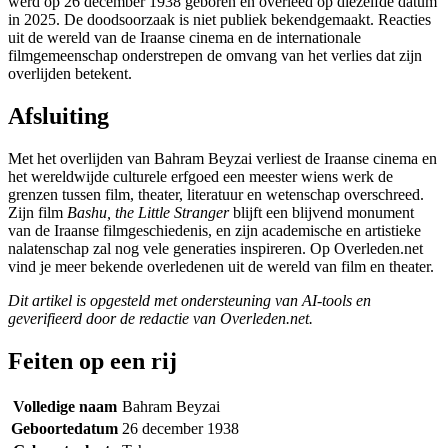
werd op 26 december 1938 geboren en overleed op diezelfde datum
in 2025. De doodsoorzaak is niet publiek bekendgemaakt. Reacties
uit de wereld van de Iraanse cinema en de internationale
filmgemeenschap onderstrepen de omvang van het verlies dat zijn
overlijden betekent.
Afsluiting
Met het overlijden van Bahram Beyzai verliest de Iraanse cinema en
het wereldwijde culturele erfgoed een meester wiens werk de
grenzen tussen film, theater, literatuur en wetenschap overschreed.
Zijn film
Bashu, the Little Stranger
blijft een blijvend monument
van de Iraanse filmgeschiedenis, en zijn academische en artistieke
nalatenschap zal nog vele generaties inspireren. Op Overleden.net
vind je meer bekende overledenen uit de wereld van film en theater.
Dit artikel is opgesteld met ondersteuning van AI-tools en
geverifieerd door de redactie van Overleden.net.
Feiten op een rij
Volledige naam
Bahram Beyzai
Geboortedatum
26 december 1938