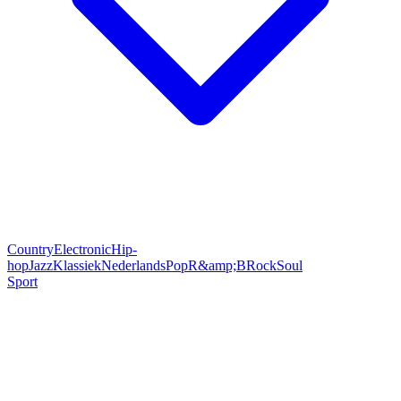
Country
Electronic
Hip-
hop
Jazz
Klassiek
Nederlands
Pop
R&amp;B
Rock
Soul
Sport