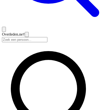
Overleden
.ne
†