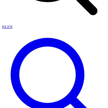
NL
EN