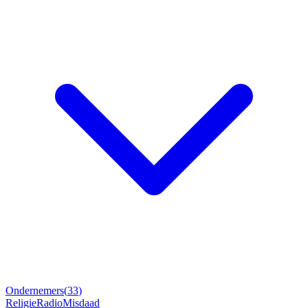
Ondernemers
(
33
)
Religie
Radio
Misdaad