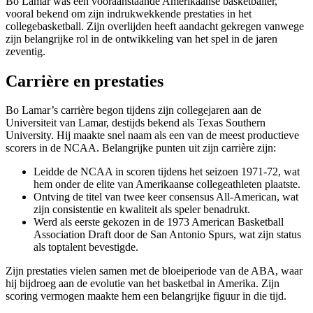
Bo Lamar was een vooraanstaande Amerikaanse basketballer,
vooral bekend om zijn indrukwekkende prestaties in het
collegebasketball. Zijn overlijden heeft aandacht gekregen vanwege
zijn belangrijke rol in de ontwikkeling van het spel in de jaren
zeventig.
Carrière en prestaties
Bo Lamar’s carrière begon tijdens zijn collegejaren aan de
Universiteit van Lamar, destijds bekend als Texas Southern
University. Hij maakte snel naam als een van de meest productieve
scorers in de NCAA. Belangrijke punten uit zijn carrière zijn:
Leidde de NCAA in scoren tijdens het seizoen 1971-72, wat
hem onder de elite van Amerikaanse collegeathleten plaatste.
Ontving de titel van twee keer consensus All-American, wat
zijn consistentie en kwaliteit als speler benadrukt.
Werd als eerste gekozen in de 1973 American Basketball
Association Draft door de San Antonio Spurs, wat zijn status
als toptalent bevestigde.
Zijn prestaties vielen samen met de bloeiperiode van de ABA, waar
hij bijdroeg aan de evolutie van het basketbal in Amerika. Zijn
scoring vermogen maakte hem een belangrijke figuur in die tijd.