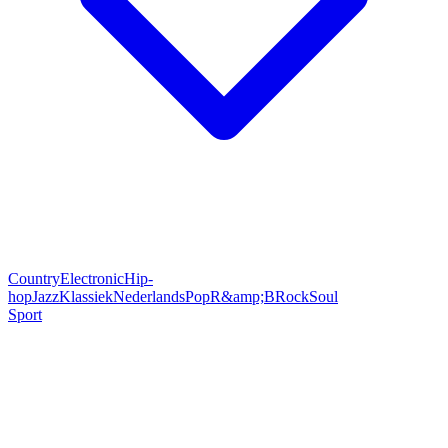
Country
Electronic
Hip-
hop
Jazz
Klassiek
Nederlands
Pop
R&amp;B
Rock
Soul
Sport