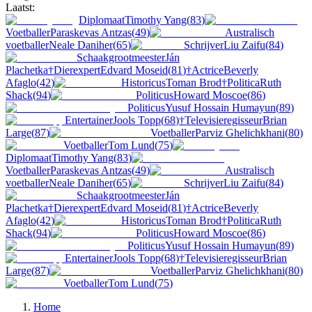
Laatst:
Diplomaat
Timothy Yang
(
83
)
Voetballer
Paraskevas Antzas
(
49
)
Australisch
voetballer
Neale Daniher
(
65
)
Schrijver
Liu Zaifu
(
84
)
Schaakgrootmeester
Ján
Plachetka
†
Dierexpert
Edvard Moseid
(
81
)
†
Actrice
Beverly
Afaglo
(
42
)
Historicus
Toman Brod
†
Politica
Ruth
Shack
(
94
)
Politicus
Howard Moscoe
(
86
)
Politicus
Yusuf Hossain Humayun
(
89
)
Entertainer
Jools Topp
(
68
)
†
Televisieregisseur
Brian
Large
(
87
)
Voetballer
Parviz Ghelichkhani
(
80
)
Voetballer
Tom Lund
(
75
)
Diplomaat
Timothy Yang
(
83
)
Voetballer
Paraskevas Antzas
(
49
)
Australisch
voetballer
Neale Daniher
(
65
)
Schrijver
Liu Zaifu
(
84
)
Schaakgrootmeester
Ján
Plachetka
†
Dierexpert
Edvard Moseid
(
81
)
†
Actrice
Beverly
Afaglo
(
42
)
Historicus
Toman Brod
†
Politica
Ruth
Shack
(
94
)
Politicus
Howard Moscoe
(
86
)
Politicus
Yusuf Hossain Humayun
(
89
)
Entertainer
Jools Topp
(
68
)
†
Televisieregisseur
Brian
Large
(
87
)
Voetballer
Parviz Ghelichkhani
(
80
)
Voetballer
Tom Lund
(
75
)
Home