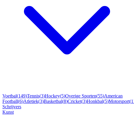
Voetbal
(
149
)
Tennis
(
3
)
Hockey
(
5
)
Overige Sporten
(
55
)
American
Football
(
6
)
Atletiek
(
3
)
Basketbal
(
8
)
Cricket
(
3
)
Honkbal
(
5
)
Motorsport
(
1
Schrijvers
Kunst