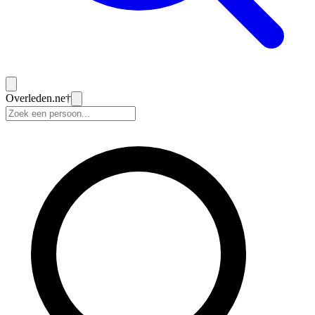
Overleden
.ne
†