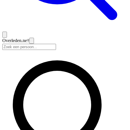
Overleden
.ne
†