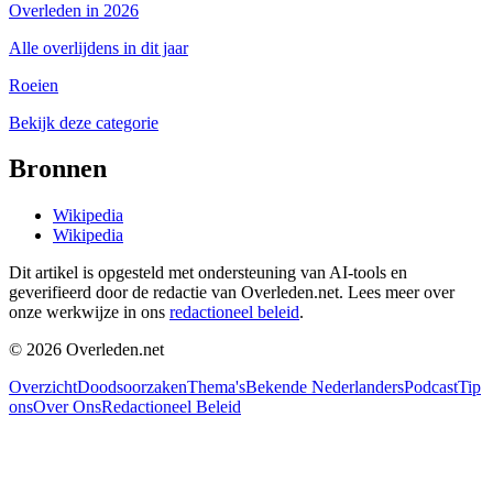
Overleden in 2026
Alle overlijdens in dit jaar
Roeien
Bekijk deze categorie
Bronnen
Wikipedia
Wikipedia
Dit artikel is opgesteld met ondersteuning van AI-tools en
geverifieerd door de redactie van Overleden.net. Lees meer over
onze werkwijze in ons
redactioneel beleid
.
©
2026
Overleden.net
Overzicht
Doodsoorzaken
Thema's
Bekende Nederlanders
Podcast
Tip
ons
Over Ons
Redactioneel Beleid