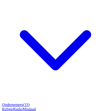
Ondernemers
(
33
)
Religie
Radio
Misdaad