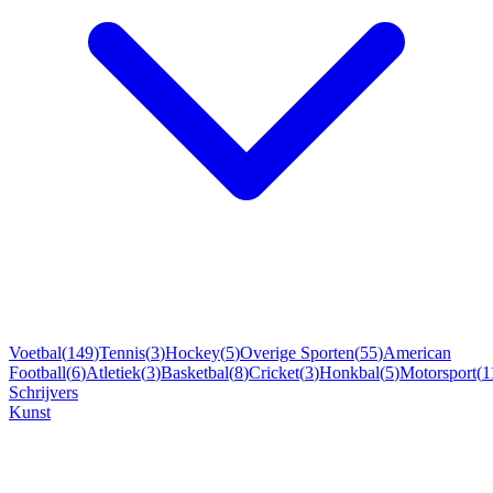
Voetbal
(
149
)
Tennis
(
3
)
Hockey
(
5
)
Overige Sporten
(
55
)
American
Football
(
6
)
Atletiek
(
3
)
Basketbal
(
8
)
Cricket
(
3
)
Honkbal
(
5
)
Motorsport
(
1
Schrijvers
Kunst