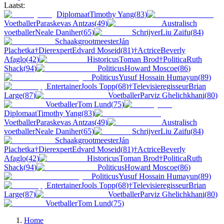
Laatst:
Diplomaat
Timothy Yang
(
83
)
Voetballer
Paraskevas Antzas
(
49
)
Australisch
voetballer
Neale Daniher
(
65
)
Schrijver
Liu Zaifu
(
84
)
Schaakgrootmeester
Ján
Plachetka
†
Dierexpert
Edvard Moseid
(
81
)
†
Actrice
Beverly
Afaglo
(
42
)
Historicus
Toman Brod
†
Politica
Ruth
Shack
(
94
)
Politicus
Howard Moscoe
(
86
)
Politicus
Yusuf Hossain Humayun
(
89
)
Entertainer
Jools Topp
(
68
)
†
Televisieregisseur
Brian
Large
(
87
)
Voetballer
Parviz Ghelichkhani
(
80
)
Voetballer
Tom Lund
(
75
)
Diplomaat
Timothy Yang
(
83
)
Voetballer
Paraskevas Antzas
(
49
)
Australisch
voetballer
Neale Daniher
(
65
)
Schrijver
Liu Zaifu
(
84
)
Schaakgrootmeester
Ján
Plachetka
†
Dierexpert
Edvard Moseid
(
81
)
†
Actrice
Beverly
Afaglo
(
42
)
Historicus
Toman Brod
†
Politica
Ruth
Shack
(
94
)
Politicus
Howard Moscoe
(
86
)
Politicus
Yusuf Hossain Humayun
(
89
)
Entertainer
Jools Topp
(
68
)
†
Televisieregisseur
Brian
Large
(
87
)
Voetballer
Parviz Ghelichkhani
(
80
)
Voetballer
Tom Lund
(
75
)
Home