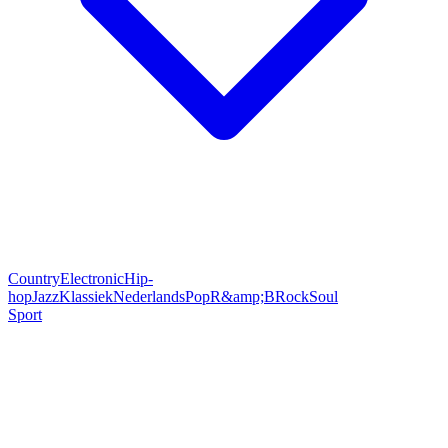
Country
Electronic
Hip-
hop
Jazz
Klassiek
Nederlands
Pop
R&amp;B
Rock
Soul
Sport