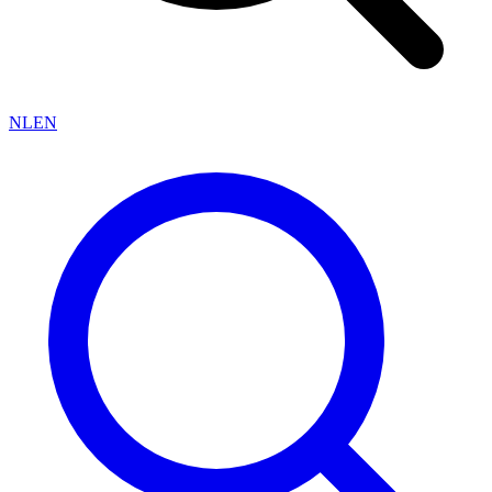
NL
EN